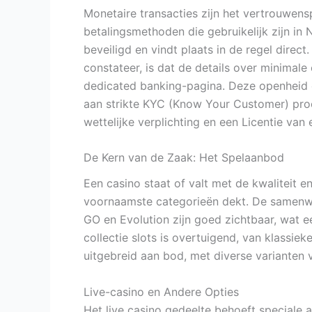
Monetaire transacties zijn het vertrouwens
betalingsmethoden die gebruikelijk zijn in 
beveiligd en vindt plaats in de regel direc
constateer, is dat de details over minimal
dedicated banking-pagina. Deze openheid o
aan strikte KYC (Know Your Customer) proc
wettelijke verplichting en een Licentie van
De Kern van de Zaak: Het Spelaanbod
Een casino staat of valt met de kwaliteit en
voornaamste categorieën dekt. De samenwe
GO en Evolution zijn goed zichtbaar, wat 
collectie slots is overtuigend, van klassi
uitgebreid aan bod, met diverse varianten v
Live-casino en Andere Opties
Het live casino gedeelte behoeft speciale aa