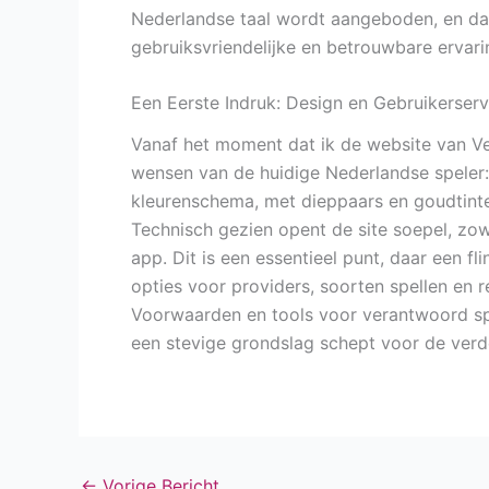
Nederlandse taal wordt aangeboden, en dat 
gebruiksvriendelijke en betrouwbare ervari
Een Eerste Indruk: Design en Gebruikerserv
Vanaf het moment dat ik de website van Veg
wensen van de huidige Nederlandse speler: 
kleurenschema, met dieppaars en goudtinten
Technisch gezien opent de site soepel, zow
app. Dit is een essentieel punt, daar een fl
opties voor providers, soorten spellen en r
Voorwaarden en tools voor verantwoord spe
een stevige grondslag schept voor de verd
←
Vorige Bericht