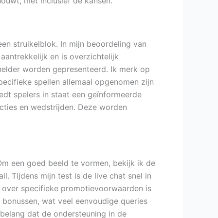
ouwt, met inclusief de kansen.
en struikelblok. In mijn beoordeling van
antrekkelijk en is overzichtelijk
 helder worden gepresenteerd. Ik merk op
ecifieke spellen allemaal opgenomen zijn
edt spelers in staat een geïnformeerde
cties en wedstrijden. Deze worden
Om een goed beeld te vormen, bekijk ik de
 Tijdens mijn test is de live chat snel in
 over specifieke promotievoorwaarden is
n bonussen, wat veel eenvoudige queries
belang dat de ondersteuning in de