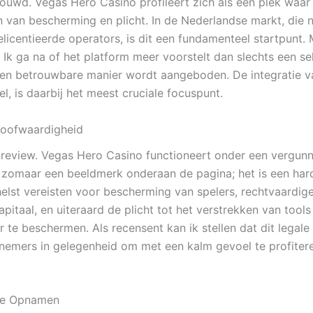
uwd. Vegas Hero Casino profileert zich als een plek waar
n van bescherming en plicht. In de Nederlandse markt, die n
icentieerde operators, is dit een fundamenteel startpunt. M
Ik ga na of het platform meer voorstelt dan slechts een sel
en betrouwbare manier wordt aangeboden. De integratie va
el, is daarbij het meest cruciale focuspunt.
eloofwaardigheid
ijn review. Vegas Hero Casino functioneert onder een vergun
et zomaar een beeldmerk onderaan de pagina; het is een har
helst vereisten voor bescherming van spelers, rechtvaardi
apitaal, en uiteraard de plicht tot het verstrekken van tool
 te beschermen. Als recensent kan ik stellen dat dit lega
lnemers in gelegenheid om met een kalm gevoel te profiter
tte Opnamen