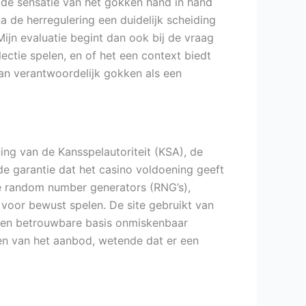
 de sensatie van het gokken hand in hand
a de herregulering een duidelijk scheiding
ijn evaluatie begint dan ook bij de vraag
ectie spelen, en of het een context biedt
n verantwoordelijk gokken als een
ning van de Kansspelautoriteit (KSA), de
de garantie dat het casino voldoening geeft
ge random number generators (RNG’s),
s voor bewust spelen. De site gebruikt van
le en betrouwbare basis onmiskenbaar
en van het aanbod, wetende dat er een