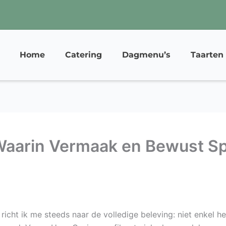
Home
Catering
Dagmenu’s
Taarten
Waarin Vermaak en Bewust S
’s richt ik me steeds naar de volledige beleving: niet enk