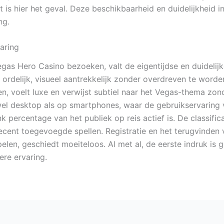
is hier het geval. Deze beschikbaarheid en duidelijkheid 
ng.
aring
as Hero Casino bezoeken, valt de eigentijdse en duidelijke
ordelijk, visueel aantrekkelijk zonder overdreven te worde
, voelt luxe en verwijst subtiel naar het Vegas-thema zond
el desktop als op smartphones, waar de gebruikservaring vi
ink percentage van het publiek op reis actief is. De classific
ecent toegevoegde spellen. Registratie en het terugvinden v
len, geschiedt moeiteloos. Al met al, de eerste indruk is
ere ervaring.