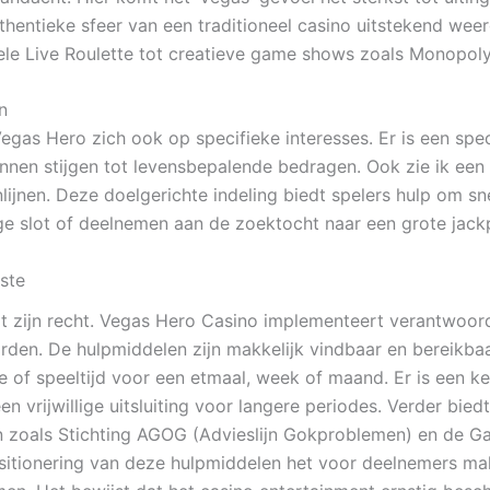
uthentieke sfeer van een traditioneel casino uitstekend wee
ionele Live Roulette tot creatieve game shows zoals Monopol
n
egas Hero zich ook op specifieke interesses. Er is een spe
nnen stijgen tot levensbepalende bedragen. Ook zie ik ee
jnen. Deze doelgerichte indeling biedt spelers hulp om sne
e slot of deelnemen aan de zoektocht naar een grote jack
ste
tot zijn recht. Vegas Hero Casino implementeert verantwoor
rden. De hulpmiddelen zijn makkelijk vindbaar en bereikbaa
e of speeltijd voor een etmaal, week of maand. Er is een k
 vrijwillige uitsluiting voor langere periodes. Verder biedt
en zoals Stichting AGOG (Advieslijn Gokproblemen) en de Ga
sitionering van deze hulpmiddelen het voor deelnemers mak