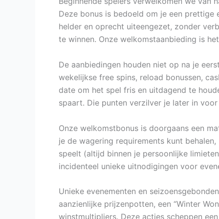
Beginnende spelers verwelkomen we van har
Deze bonus is bedoeld om je een prettige e
helder en oprecht uiteengezet, zonder verb
te winnen. Onze welkomstaanbieding is het 
De aanbiedingen houden niet op na je eers
wekelijkse free spins, reload bonussen, c
date om het spel fris en uitdagend te hou
spaart. Die punten verzilver je later in vo
Onze welkomstbonus is doorgaans een matchbo
je de wagering requirements kunt behalen,
speelt (altijd binnen je persoonlijke limiete
incidenteel unieke uitnodigingen voor ev
Unieke evenementen en seizoensgebonden a
aanzienlijke prijzenpotten, een “Winter W
winstmultipliers. Deze acties scheppen e