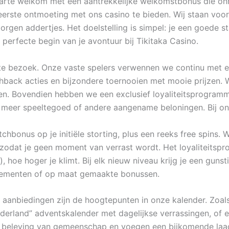
te welkom met een aantrekkelijke welkomstbonus die onmid
erste ontmoeting met ons casino te bieden. Wij staan voor
orgen addertjes. Het doelstelling is simpel: je een goede 
perfecte begin van je avontuur bij Tikitaka Casino.
te bezoek. Onze vaste spelers verwennen we continu met e
ashback acties en bijzondere toernooien met mooie prijzen
den. Bovendien hebben we een exclusief loyaliteitsprogramm
or meer speeltegoed of andere aangename beloningen. Bij ons
nus op je initiële storting, plus een reeks free spins. We 
 zodat je geen moment van verrast wordt. Het loyaliteitspr
n), hoe hoger je klimt. Bij elk nieuw niveau krijg je een gun
enementen of op maat gemaakte bonussen.
anbiedingen zijn de hoogtepunten in onze kalender. Zoals
onderland” adventskalender met dagelijkse verrassingen, o
en beleving van gemeenschap en voegen een bijkomende laa