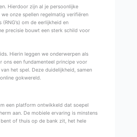
. Hierdoor zijn al je persoonlijke
 we onze spellen regelmatig verifiëren
(RNG’s) om de eerlijkheid en
e precisie bouwt een sterk schild voor
gids. Hierin leggen we onderwerpen als
oor ons een fundamenteel principe voor
 van het spel. Deze duidelijkheid, samen
 online gokwereld.
rom een platform ontwikkeld dat soepel
herm aan. De mobiele ervaring is minstens
bent of thuis op de bank zit, het hele