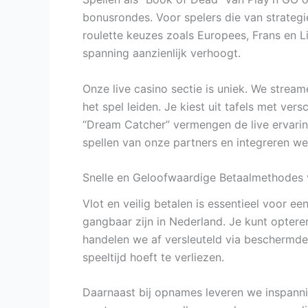
bonusrondes. Voor spelers die van strategi
roulette keuzes zoals Europees, Frans en L
spanning aanzienlijk verhoogt.
Onze live casino sectie is uniek. We stream
het spel leiden. Je kiest uit tafels met ve
“Dream Catcher” vermengen de live ervarin
spellen van onze partners en integreren w
Snelle en Geloofwaardige Betaalmethodes
Vlot en veilig betalen is essentieel voor 
gangbaar zijn in Nederland. Je kunt optere
handelen we af versleuteld via beschermde
speeltijd hoeft te verliezen.
Daarnaast bij opnames leveren we inspannin