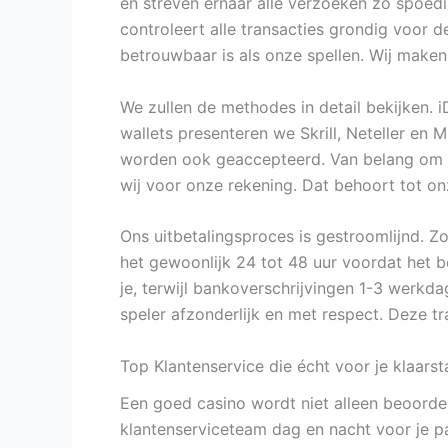
en streven ernaar alle verzoeken zo spoedi
controleert alle transacties grondig voor d
betrouwbaar is als onze spellen. Wij maken 
We zullen de methodes in detail bekijken. 
wallets presenteren we Skrill, Neteller en 
worden ook geaccepteerd. Van belang om te
wij voor onze rekening. Dat behoort tot on
Ons uitbetalingsproces is gestroomlijnd. Z
het gewoonlijk 24 tot 48 uur voordat het b
je, terwijl bankoverschrijvingen 1-3 werk
speler afzonderlijk en met respect. Deze tr
Top Klantenservice die écht voor je klaarst
Een goed casino wordt niet alleen beoordeel
klantenserviceteam dag en nacht voor je pa