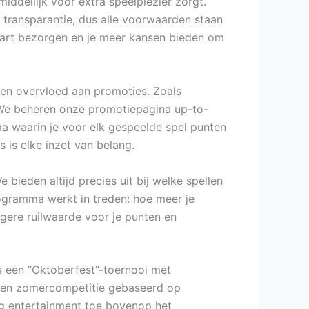
dellijk voor extra speelplezier zorgt.
 transparantie, dus alle voorwaarden staan
start bezorgen en je meer kansen bieden om
en overvloed aan promoties. Zoals
. We beheren onze promotiepagina up-to-
a waarin je voor elk gespeelde spel punten
 is elke inzet van belang.
bieden altijd precies uit bij welke spellen
ogramma werkt in treden: hoe meer je
stigere ruilwaarde voor je punten en
 een “Oktoberfest”-toernooi met
f een zomercompetitie gebaseerd op
g entertainment toe bovenop het