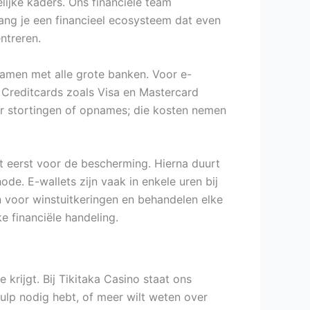
lijke kaders. Ons financiële team
tvang je een financieel ecosysteem dat even
ntreren.
samen met alle grote banken. Voor e-
. Creditcards zoals Visa en Mastercard
r stortingen of opnames; die kosten nemen
t eerst voor de bescherming. Hierna duurt
e. E-wallets zijn vaak in enkele uren bij
n voor winstuitkeringen en behandelen elke
e financiële handeling.
krijgt. Bij Tikitaka Casino staat ons
ulp nodig hebt, of meer wilt weten over