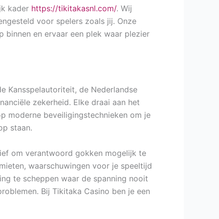
ijk kader
https://tikitakasnl.com/
. Wij
gesteld voor spelers zoals jij. Onze
p binnen en ervaar een plek waar plezier
de Kansspelautoriteit, de Nederlandse
nanciële zekerheid. Elke draai aan het
n op moderne beveiligingstechnieken om je
op staan.
atief om verantwoord gokken mogelijk te
mieten, waarschuwingen voor je speeltijd
ving te scheppen waar de spanning nooit
roblemen. Bij Tikitaka Casino ben je een