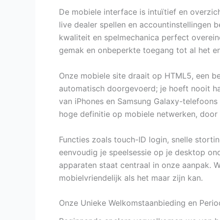
De mobiele interface is intuïtief en overzic
live dealer spellen en accountinstellingen
kwaliteit en spelmechanica perfect overein
gemak en onbeperkte toegang tot al het en
Onze mobiele site draait op HTML5, een be
automatisch doorgevoerd; je hoeft nooit h
van iPhones en Samsung Galaxy-telefoons to
hoge definitie op mobiele netwerken, door 
Functies zoals touch-ID login, snelle stort
eenvoudig je speelsessie op je desktop on
apparaten staat centraal in onze aanpak. Wi
mobielvriendelijk als het maar zijn kan.
Onze Unieke Welkomstaanbieding en Period