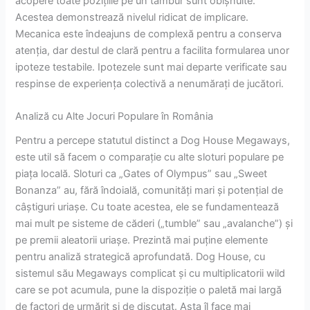
acopere toate pozițiile pe un tambur sunt obișnuite.
Acestea demonstrează nivelul ridicat de implicare.
Mecanica este îndeajuns de complexă pentru a conserva
atenția, dar destul de clară pentru a facilita formularea unor
ipoteze testabile. Ipotezele sunt mai departe verificate sau
respinse de experiența colectivă a nenumărați de jucători.
Analiză cu Alte Jocuri Populare în România
Pentru a percepe statutul distinct a Dog House Megaways,
este util să facem o comparație cu alte sloturi populare pe
piața locală. Sloturi ca „Gates of Olympus” sau „Sweet
Bonanza” au, fără îndoială, comunități mari și potențial de
câștiguri uriașe. Cu toate acestea, ele se fundamentează
mai mult pe sisteme de căderi („tumble” sau „avalanche”) și
pe premii aleatorii uriașe. Prezintă mai puține elemente
pentru analiză strategică aprofundată. Dog House, cu
sistemul său Megaways complicat și cu multiplicatorii wild
care se pot acumula, pune la dispoziție o paletă mai largă
de factori de urmărit și de discutat. Asta îl face mai