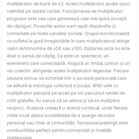
multiplicator de bază de x3. Acest multiplicator poate spori
nelimitat pe durata rundei. Funcționarea de multiplicator
progresiv este cea care generează cele mai epice povești
de câștiguri. Poveștile astea sunt rapid răspândite și
comentate pe toate canalele sociale. Grupul monitorizează
cu sufletul la gură înregistrările în care multiplicatorul atinge
valori astronomice de x50 sau x100. Opțiunea asta nu este
doar o șansă de câștig. Ea este un spectacol, un
eveniment care conectează. Asigură un limbaj comun și un
vis colectiv: atingerea acelui multiplicator legendar. Fiecare
sesiune bonus se schimbă într-o poveste personală care
se alătură la mitologia colectivă a jocului. Wild-urile cu
multiplicator persistă pe ecran pe tot parcursul rundei de
rotiri gratuite. Au șansa să se adune și să se multiplice
reciproc. Aceasta creează o dramă continuă, unde fiecare
rotire nouă aduce posibilitatea de a sparge recordul
personal sau chiar al comunității. Tensiunea prelungit este
combustibilul perfect pentru conversații și rivalități
prietenoase.