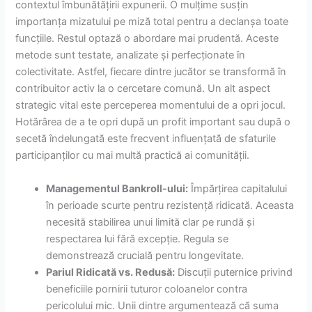
contextul îmbunătățirii expunerii. O mulțime susțin
importanța mizatului pe miză total pentru a declanșa toate
funcțiile. Restul optază o abordare mai prudentă. Aceste
metode sunt testate, analizate și perfecționate în
colectivitate. Astfel, fiecare dintre jucător se transformă în
contribuitor activ la o cercetare comună. Un alt aspect
strategic vital este perceperea momentului de a opri jocul.
Hotărârea de a te opri după un profit important sau după o
secetă îndelungată este frecvent influențată de sfaturile
participanților cu mai multă practică ai comunității.
Managementul Bankroll-ului:
Împărțirea capitalului
în perioade scurte pentru rezistență ridicată. Aceasta
necesită stabilirea unui limită clar pe rundă și
respectarea lui fără excepție. Regula se
demonstrează crucială pentru longevitate.
Pariul Ridicată vs. Redusă:
Discuții puternice privind
beneficiile pornirii tuturor coloanelor contra
pericolului mic. Unii dintre argumentează că suma