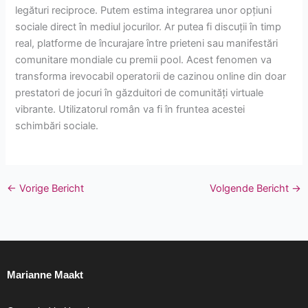
legături reciproce. Putem estima integrarea unor opțiuni
sociale direct în mediul jocurilor. Ar putea fi discuții în timp
real, platforme de încurajare între prieteni sau manifestări
comunitare mondiale cu premii pool. Acest fenomen va
transforma irevocabil operatorii de cazinou online din doar
prestatori de jocuri în găzduitori de comunități virtuale
vibrante. Utilizatorul român va fi în fruntea acestei
schimbări sociale.
←
Vorige Bericht
Volgende Bericht
→
Marianne Maakt