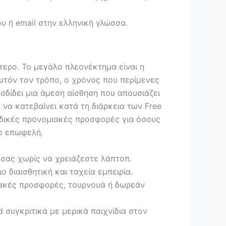
 ή email στην ελληνική γλώσσα.
ώτερο. Το μεγάλο πλεονέκτημα είναι η
υτόν τον τρόπο, ο χρόνος που περίμενες
σδίδει μια άμεση αίσθηση που απουσιάζει
 να κατεβαίνει κατά τη διάρκεια των Free
ειδικές προνομιακές προσφορές για όσους
ιο επωφελή.
 σας χωρίς να χρειάζεστε λάπτοπ.
 διαισθητική και ταχεία εμπειρία.
ακές προσφορές, τουρνουά ή δωρεάν
 συγκριτικά με μερικά παιχνίδια στον