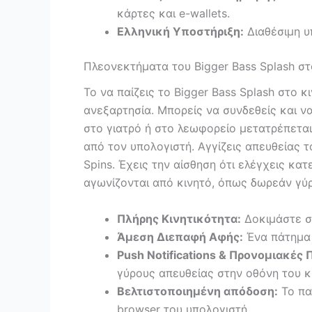
κάρτες και e-wallets.
Ελληνική Υποστήριξη:
Διαθέσιμη υ
Πλεονεκτήματα του Bigger Bass Splash σ
Το να παίζεις το Bigger Bass Splash στο κ
ανεξαρτησία. Μπορείς να συνδεθείς και ν
στο γιατρό ή στο λεωφορείο μετατρέπεται 
από τον υπολογιστή. Αγγίζεις απευθείας το
Spins. Έχεις την αίσθηση ότι ελέγχεις κα
αγωνίζονται από κινητό, όπως δωρεάν γύρ
Πλήρης Κινητικότητα:
Δοκιμάστε στ
Άμεση Διεπαφή Αφής:
Ένα πάτημα ε
Push Notifications & Προνομιακές
γύρους απευθείας στην οθόνη του κ
Βελτιστοποιημένη απόδοση:
Το πα
browser του υπολογιστή.