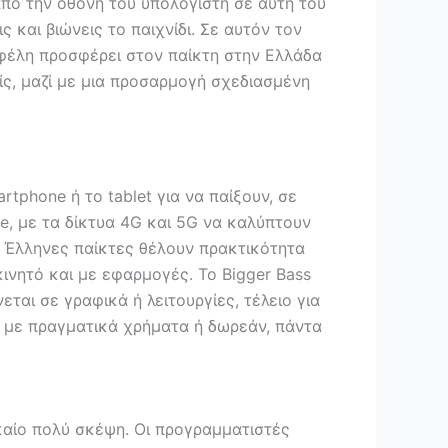
από την οθόνη του υπολογιστή σε αυτή του
 και βιώνεις το παιχνίδι. Σε αυτόν τον
 οφέλη προσφέρει στον παίκτη στην Ελλάδα
ίς, μαζί με μια προσαρμογή σχεδιασμένη
tphone ή το tablet για να παίξουν, σε
ne, με τα δίκτυα 4G και 5G να καλύπτουν
Οι Έλληνες παίκτες θέλουν πρακτικότητα
κινητό και με εφαρμογές. Το Bigger Bass
ται σε γραφικά ή λειτουργίες, τέλειο για
ις με πραγματικά χρήματα ή δωρεάν, πάντα
γκαίο πολύ σκέψη. Οι προγραμματιστές