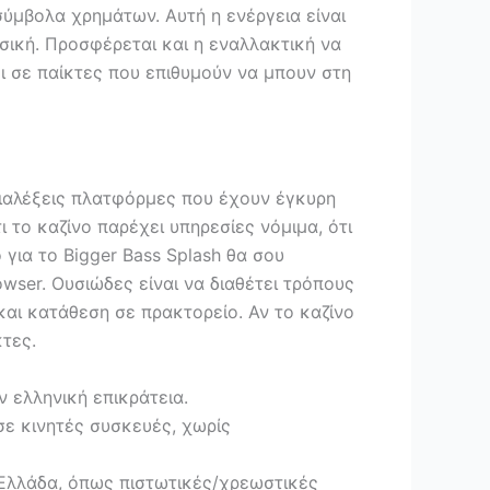
σύμβολα χρημάτων. Αυτή η ενέργεια είναι
φυσική. Προσφέρεται και η εναλλακτική να
ει σε παίκτες που επιθυμούν να μπουν στη
α διαλέξεις πλατφόρμες που έχουν έγκυρη
ι το καζίνο παρέχει υπηρεσίες νόμιμα, ότι
 για το Bigger Bass Splash θα σου
wser. Ουσιώδες είναι να διαθέτει τρόπους
 και κατάθεση σε πρακτορείο. Αν το καζίνο
κτες.
 ελληνική επικράτεια.
σε κινητές συσκευές, χωρίς
Ελλάδα, όπως πιστωτικές/χρεωστικές