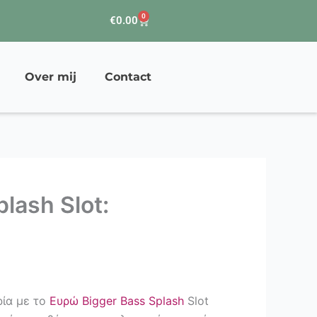
0
Winkelwagen
€
0.00
Over mij
Contact
lash Slot:
ρία με το
Ευρώ Bigger Bass Splash
Slot