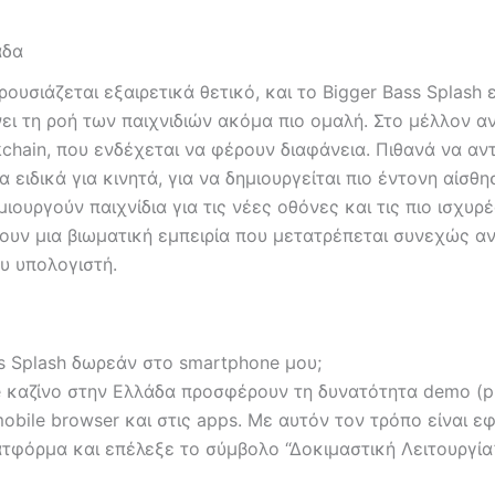
άδα
ρουσιάζεται εξαιρετικά θετικό, και το Bigger Bass Splash
νει τη ροή των παιχνιδιών ακόμα πιο ομαλή. Στο μέλλον 
hain, που ενδέχεται να φέρουν διαφάνεια. Πιθανά να αντ
ιδικά για κινητά, για να δημιουργείται πιο έντονη αίσθη
ιουργούν παιχνίδια για τις νέες οθόνες και τις πιο ισχυ
ουν μια βιωματική εμπειρία που μετατρέπεται συνεχώς ανώ
ου υπολογιστή.
s Splash δωρεάν στο smartphone μου;
e καζίνο στην Ελλάδα προσφέρουν τη δυνατότητα demo (play
mobile browser και στις apps. Με αυτόν τον τρόπο είναι ε
λατφόρμα και επέλεξε το σύμβολο “Δοκιμαστική Λειτουργία