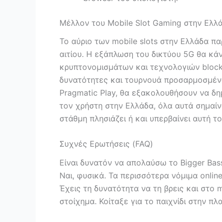
Μέλλον του Mobile Slot Gaming στην Ελλ
Το αύριο των mobile slots στην Ελλάδα πα
αιτίου. Η εξάπλωση του δικτύου 5G θα κά
κρυπτονομισμάτων και τεχνολογιών blockc
δυνατότητες και τουρνουά προσαρμοσμένα ε
Pragmatic Play, θα εξακολουθήσουν να δημ
τον χρήστη στην Ελλάδα, όλα αυτά σημαίν
στάθμη πλησιάζει ή και υπερβαίνει αυτή τ
Συχνές Ερωτήσεις (FAQ)
Είναι δυνατόν να απολαύσω το Bigger Bas
Ναι, φυσικά. Τα περισσότερα νόμιμα onlin
Έχεις τη δυνατότητα να τη βρεις και στο 
στοίχημα. Κοίταξε για το παιχνίδι στην π