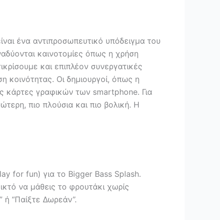
 είναι ένα αντιπροσωπευτικό υπόδειγμα του
αναδύονται καινοτομίες όπως η χρήση
ικρίσουμε και επιπλέον συνεργατικές
ση κοινότητας. Οι δημιουργοί, όπως η
ρές κάρτες γραφικών των smartphone. Για
τερη, πιο πλούσια και πιο βολική. Η
 for fun) για το Bigger Bass Splash.
φικτό να μάθεις το φρουτάκι χωρίς
” ή “Παίξτε Δωρεάν”.