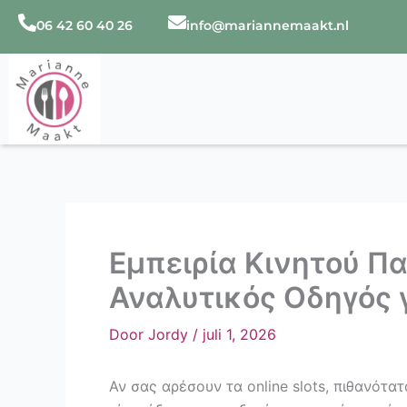
Ga
06 42 60 40 26
info@mariannemaakt.nl
naar
de
inhoud
Εμπειρία Κινητού Παι
Αναλυτικός Οδηγός 
Door
Jordy
/
juli 1, 2026
Αν σας αρέσουν τα online slots, πιθανότα