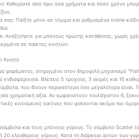
: Καθορίστε από πριν όσα χρήματα και πόσο χρόνο μπορε
ζίνο.
σας: Παίξτε μόνο σε νόμιμα και ρυθμισμένα online καζίν
δια.
: Αναζητήστε για μπόνους πρώτης κατάθεσης, χωρίς χρ
κριμένα σε παίκτες κινητών.
ο Κινητό
έμα ψαρέματος, στηριγμένο στον δημοφιλή μηχανισμό “Fishi
ολύ ενδιαφέρουσα. Βλέπεις 5 τροχούς, 3 σειρές και 10 κα
-σύμβολα, που δίνουν περισσότερα όσο μεγαλύτερα είναι. 
υχαία χρηματική αξία. Αν εμφανιστούν τουλάχιστον 6, ξεκι
στικές κινούμενες εικόνες που φαίνονται ακόμα πιο όμο
 σύμβολα και τους μπόνους γύρους. Το σύμβολο Scatter (ο
15 ή 20 ελεύθερους γύρους. Κατά τη διάρκεια αυτών των γύρ