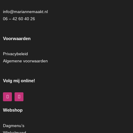
info@mariannemaakt.nl
06 – 42 60 40 26
Voorwaarden
Privacybeleid
Algemene voorwaarden
Volg mij online!
F
I
a
n
c
s
e
t
Webshop
b
a
o
g
o
r
k
a
Dagmenu’s
m
Winkelmand