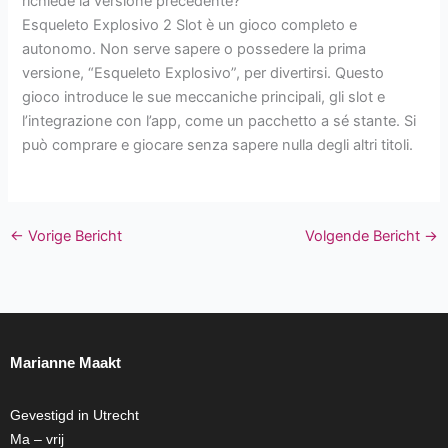
richiede la versione precedente?
Esqueleto Explosivo 2 Slot è un gioco completo e
autonomo. Non serve sapere o possedere la prima
versione, “Esqueleto Explosivo”, per divertirsi. Questo
gioco introduce le sue meccaniche principali, gli slot e
l’integrazione con l’app, come un pacchetto a sé stante. Si
può comprare e giocare senza sapere nulla degli altri titoli.
←
Vorige Bericht
Volgende Bericht
→
Marianne Maakt
Gevestigd in Utrecht
Ma – vrij