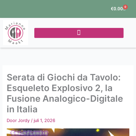
Ga
0
Winke
€
0.00
naar
de
inhoud
Serata di Giochi da Tavolo:
Esqueleto Explosivo 2, la
Fusione Analogico-Digitale
in Italia
Door
Jordy
/
juli 1, 2026