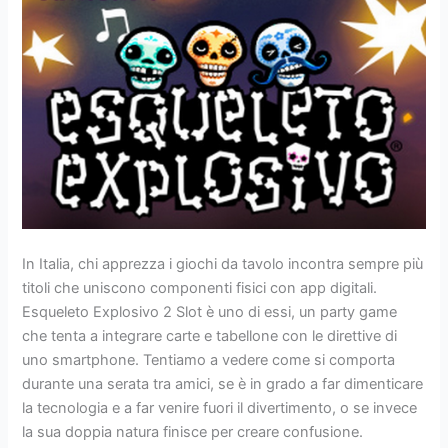
In Italia, chi apprezza i giochi da tavolo incontra sempre più
titoli che uniscono componenti fisici con app digitali.
Esqueleto Explosivo 2 Slot è uno di essi, un party game
che tenta a integrare carte e tabellone con le direttive di
uno smartphone. Tentiamo a vedere come si comporta
durante una serata tra amici, se è in grado a far dimenticare
la tecnologia e a far venire fuori il divertimento, o se invece
la sua doppia natura finisce per creare confusione.