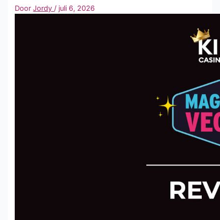
Door
Jordy
/
juli 6, 2026