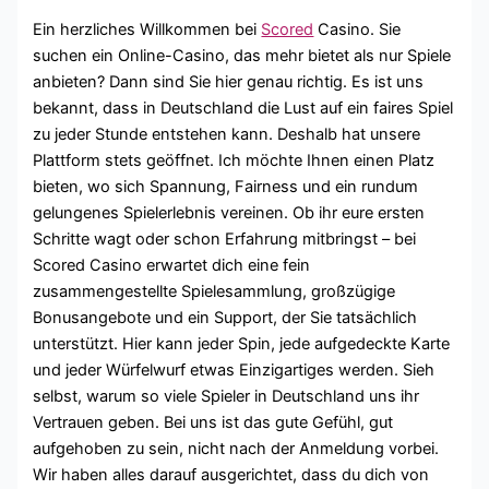
Ein herzliches Willkommen bei
Scored
Casino. Sie
suchen ein Online-Casino, das mehr bietet als nur Spiele
anbieten? Dann sind Sie hier genau richtig. Es ist uns
bekannt, dass in Deutschland die Lust auf ein faires Spiel
zu jeder Stunde entstehen kann. Deshalb hat unsere
Plattform stets geöffnet. Ich möchte Ihnen einen Platz
bieten, wo sich Spannung, Fairness und ein rundum
gelungenes Spielerlebnis vereinen. Ob ihr eure ersten
Schritte wagt oder schon Erfahrung mitbringst – bei
Scored Casino erwartet dich eine fein
zusammengestellte Spielesammlung, großzügige
Bonusangebote und ein Support, der Sie tatsächlich
unterstützt. Hier kann jeder Spin, jede aufgedeckte Karte
und jeder Würfelwurf etwas Einzigartiges werden. Sieh
selbst, warum so viele Spieler in Deutschland uns ihr
Vertrauen geben. Bei uns ist das gute Gefühl, gut
aufgehoben zu sein, nicht nach der Anmeldung vorbei.
Wir haben alles darauf ausgerichtet, dass du dich von