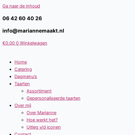
Ga naar de inhoud
06 42 60 40 26
info@mariannemaakt.nl
€
0.00
0
Winkelwagen
Home
Catering
Dagmenu’s
Taarten
Assortiment
Gepersonaliseerde taarten
Over mij
Over Marianne
Hoe werkt het?
Uitleg v/d iconen
Contact