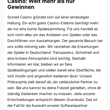
Casino: Weit mehr als nur
Gewinnen
Scored Casino gründet sich auf einer eindeutigen
Haltung. Ein echt gutes Casino-Erlebnis benötigt mehr
als nur eine bunte Spielesammlung. Für uns handelt es
sich nicht alles um das Anbieten von Spielen oder das
Durchführen von Auszahlungen. Der gesamte Besuch bei
uns sollte stimmig sein. Wir verstehen die Erwartungen
der Spieler in Deutschland: Transparenz, Sicherheit und
eine lockere Atmosphäre sind wichtig. Deshalb
informieren wir klar, bleiben wir an faire
Spielbedingungen und stellen bereit eine Oberfläche, die
sich intuitiv und angenehm bedienen lässt. Unsere
Philosophie zielt darauf ab, ein verlässlicher Partner zu
sein. Bei uns kannst du deine Freizeit genießen, ohne dir
ständig Gedanken machen zu müssen. Jede unserer
Entscheidungen entspricht diesem Grundsatz. Das ist
der Fall für die Auswahl unserer Softwarepartner