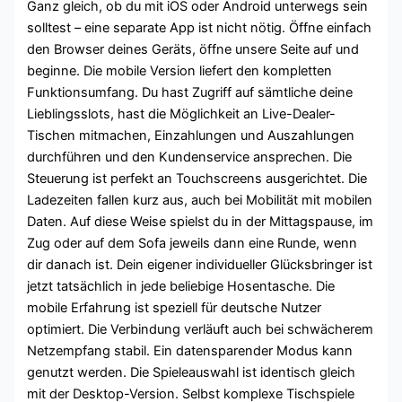
Ganz gleich, ob du mit iOS oder Android unterwegs sein
solltest – eine separate App ist nicht nötig. Öffne einfach
den Browser deines Geräts, öffne unsere Seite auf und
beginne. Die mobile Version liefert den kompletten
Funktionsumfang. Du hast Zugriff auf sämtliche deine
Lieblingsslots, hast die Möglichkeit an Live-Dealer-
Tischen mitmachen, Einzahlungen und Auszahlungen
durchführen und den Kundenservice ansprechen. Die
Steuerung ist perfekt an Touchscreens ausgerichtet. Die
Ladezeiten fallen kurz aus, auch bei Mobilität mit mobilen
Daten. Auf diese Weise spielst du in der Mittagspause, im
Zug oder auf dem Sofa jeweils dann eine Runde, wenn
dir danach ist. Dein eigener individueller Glücksbringer ist
jetzt tatsächlich in jede beliebige Hosentasche. Die
mobile Erfahrung ist speziell für deutsche Nutzer
optimiert. Die Verbindung verläuft auch bei schwächerem
Netzempfang stabil. Ein datensparender Modus kann
genutzt werden. Die Spieleauswahl ist identisch gleich
mit der Desktop-Version. Selbst komplexe Tischspiele