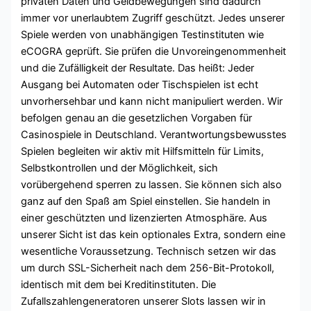
privaten Daten und Geldbewegungen sind dadurch
immer vor unerlaubtem Zugriff geschützt. Jedes unserer
Spiele werden von unabhängigen Testinstituten wie
eCOGRA geprüft. Sie prüfen die Unvoreingenommenheit
und die Zufälligkeit der Resultate. Das heißt: Jeder
Ausgang bei Automaten oder Tischspielen ist echt
unvorhersehbar und kann nicht manipuliert werden. Wir
befolgen genau an die gesetzlichen Vorgaben für
Casinospiele in Deutschland. Verantwortungsbewusstes
Spielen begleiten wir aktiv mit Hilfsmitteln für Limits,
Selbstkontrollen und der Möglichkeit, sich
vorübergehend sperren zu lassen. Sie können sich also
ganz auf den Spaß am Spiel einstellen. Sie handeln in
einer geschützten und lizenzierten Atmosphäre. Aus
unserer Sicht ist das kein optionales Extra, sondern eine
wesentliche Voraussetzung. Technisch setzen wir das
um durch SSL-Sicherheit nach dem 256-Bit-Protokoll,
identisch mit dem bei Kreditinstituten. Die
Zufallszahlengeneratoren unserer Slots lassen wir in