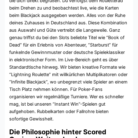
die dich direkt begrüßen. Du verfolgst dem Rouletterad
beim Drehen zu und beobachtest live, wie die Karten
beim Blackjack ausgegeben werden. Alles von der Ruhe
deines Zuhauses in Deutschland aus. Diese Kombination
aus Auswahl und Güte vertreibt die Langeweile. Ganz
genau triffst du bei den Slots beliebte Titel wie “Book of
Dead” für ein Erlebnis von Abenteuer, “Starburst” für
funkelnde Gewinnmuster oder deutsche Spieleklassiker
in elektronischer Form. Im Live-Bereich geht es über
Standardtische hinweg. Wir bieten kreative Formate wie
“Lightning Roulette” mit willkürlichen Multiplikatoren oder
“Infinite Blackjack”, wo unbegrenzt viele Spieler an einem
Tisch Platz nehmen können. Für Poker-Fans
organisieren wir regelmäßige Turniere. Wer es schneller
mag, ist bei unseren “Instant Win”-Spielen gut
aufgehoben. Rubbelkarten oder Fallrohre bieten
sofortige Gewissheit.
Die Philosophie hinter Scored