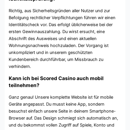
Richtig, aus Sicherheitsgründen aller Nutzer und zur
Befolgung rechtlicher Verpflichtungen führen wir einen
Identitätscheck vor. Das erfolgt üblicherweise bei der
ersten Gewinnauszahlung. Du wirst ersucht, eine
Abschrift des Ausweises und einen aktuellen
Wohnungsnachweis hochzuladen. Der Vorgang ist
unkompliziert und in unserem geschützten
Kundenbereich durchführbar, um Missbrauch zu
verhindern.
Kann ich bei Scored Casino auch mobil
teilnehmen?
Ganz genau! Unsere komplette Website ist für mobile
Geräte angepasst. Du musst keine App, sondern
besuchst einfach unsere Seite in deinem Smartphone-
Browser auf. Das Design schmiegt sich automatisch an,
und du bekommst vollen Zugriff auf Spiele, Konto und