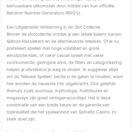
betrouwbare uitkomsten door middel van hun officiële
Random Number Generators (RNG’s).
Een Uitgebreide Verkenning in de Slot Collectie
Binnen de slotcollectie ontdek je een ideale balans tussen
tijdloze klassiekers en de allernieuwste releases. Of je nu
prefereert spellen met hoge volatiliteit en grote
winstpotentials, of vaker casual speelt met vaker
voorkomende, geringere wins, de filters en categorisering
helpen je uitstekend je weg te vinden. Ik suggereer altijd
om de ‘Nieuwe Spellen’ sectie in de gaten te houden, want
hier worden de nieuwste hits uitgebracht. Ook geliefde
thema’s zoals avontuur, mythologie, fruittributes en
megaways zijn goed vertegenwoordigd. Het is deze
combinatie van een brede keuze en de garantie van
topkwaliteit die het spelaanbod van Spinalto Casino zo
sterk doet zijn.