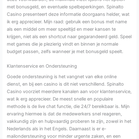
met bonusgeld, en eventuele spelbeperkingen. Spinalto
Casino presenteert deze informatie doorgaans helder, wat
ik erg apprecieer. Mijn raad: gebruik een bonus met name
als een middel om meer speeltijd en meer kansen te
krijgen, niet als een shortcut naar gegarandeerd geld. Speel
met games die je plezierig vindt en binnen je normale
budget passen, zelfs wanneer je met bonusgeld speelt.
Klantenservice en Ondersteuning
Goede ondersteuning is het vangnet van elke online
dienst, en bij een casino is dit niet verschillend. Spinalto
Casino voorziet meerdere kanalen aan voor klantenservice,
wat ik erg apprecieer. De meest snelle en populaire
methode is de live chat functie, die 24/7 bereikbaar is. Mijn
ervaring hiermee is dat de medewerkers snel reageren,
vakkundig zijn en hulpvaardig proberen te zijn, zowel in het
Nederlands als in het Engels. Daarnaast is er e-
mailondersteuning voor minder urgente zaken, en een