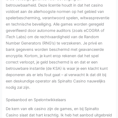
betrouwbaarheid. Deze licentie houdt in dat het casino
voldoet aan de allerhoogste normen op het gebied van
spelerbescherming, verantwoord spelen, witwaspreventie
en technische beveiliging. Alle games worden geregeld
geverifieerd door autonome auditors (zoals eCOGRA of
iTech Labs) om de rechtvaardigheid van de Random
Number Generators (RNG’s) te verzekeren. Je privé en
bank gegevens worden beschermd met geavanceerde
encryptie. Kortom, je kunt erop rekenen dat het spel
correct verloopt, je geld beschermd is en dat er een
betrouwbare instantie (de KSA) is waar je een klacht kunt
deponeren als er iets fout gaat – al verwacht ik dat dit bij
een deskundige operator als Spinalto Casino nauwelijks
nodig zal zijn.
Spelaanbod en Spelontwikkelaars
De kern van elk casino zijn de games, en bij Spinalto
Casino slaat dat hart krachtig. Ik heb het aanbod uitgebreid