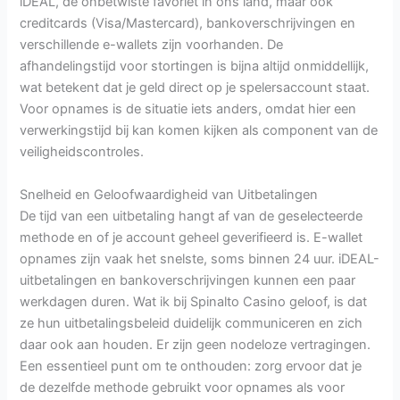
iDEAL, de onbetwiste favoriet in ons land, maar ook
creditcards (Visa/Mastercard), bankoverschrijvingen en
verschillende e-wallets zijn voorhanden. De
afhandelingstijd voor stortingen is bijna altijd onmiddellijk,
wat betekent dat je geld direct op je spelersaccount staat.
Voor opnames is de situatie iets anders, omdat hier een
verwerkingstijd bij kan komen kijken als component van de
veiligheidscontroles.
Snelheid en Geloofwaardigheid van Uitbetalingen
De tijd van een uitbetaling hangt af van de geselecteerde
methode en of je account geheel geverifieerd is. E-wallet
opnames zijn vaak het snelste, soms binnen 24 uur. iDEAL-
uitbetalingen en bankoverschrijvingen kunnen een paar
werkdagen duren. Wat ik bij Spinalto Casino geloof, is dat
ze hun uitbetalingsbeleid duidelijk communiceren en zich
daar ook aan houden. Er zijn geen nodeloze vertragingen.
Een essentieel punt om te onthouden: zorg ervoor dat je
de dezelfde methode gebruikt voor opnames als voor