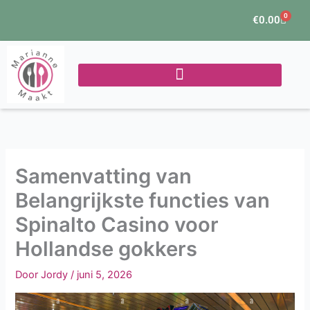
Ga
0
Winke
€
0.00
naar
de
inhoud
Samenvatting van
Belangrijkste functies van
Spinalto Casino voor
Hollandse gokkers
Door
Jordy
/
juni 5, 2026