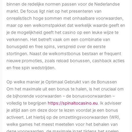
binnen de redelijke normen passen voor de Nederlandse
markt. De focus ligt niet op het presenteren van
onrealistisch hoge sommen met onhaalbare voorwaarden,
maar op een welkomstpakket dat werkelijk waarde geeft en
je de mogelijkheid geeft het casino op een leuke wijze te
verkennen. Het betreft vaak om een combinatie van
bonusgeld en free spins, verspreid over de eerste
stortingen. Naast de welkomstbonus bestaan er frequent
nieuwe promoties, zoals reload bonussen, cashback acties
en free spin wedstrijden.
Op welke manier je Optimaal Gebruikt van de Bonussen
Om het maximale uit een bonus te halen, is het cruciaal om
de bijhorende voorwaarden – de bonusvoorwaarden –
volledig te begrijpen
https://spinaltocasino.eu
. Ik adviseer
je altijd aan om deze door te lezen voordat je een bonus
activeert. Let hierbij op de omzettingsvoorwaarden (WR),
welke games het meest meetellen voor het behalen van
deze voorwaarden, de maximale inzet tijdens het spelen