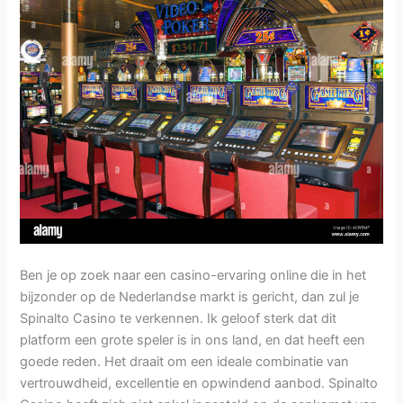
Ben je op zoek naar een casino-ervaring online die in het
bijzonder op de Nederlandse markt is gericht, dan zul je
Spinalto Casino te verkennen. Ik geloof sterk dat dit
platform een grote speler is in ons land, en dat heeft een
goede reden. Het draait om een ideale combinatie van
vertrouwdheid, excellentie en opwindend aanbod. Spinalto