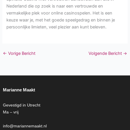
Nederland die op zoek is naar een vertrouwde en
vermakelijke plek voor online casinospelen. Het is een
keuze waar je, met het goede speelgedrag en binnen je
persoonlijke limieten, veel plezier aan kunt beleven.
←
Vorige Bericht
Volgende Bericht
→
Marianne Maakt
Gevestigd in Utrecht
Ma – vrij
info@mariannemaakt.nl