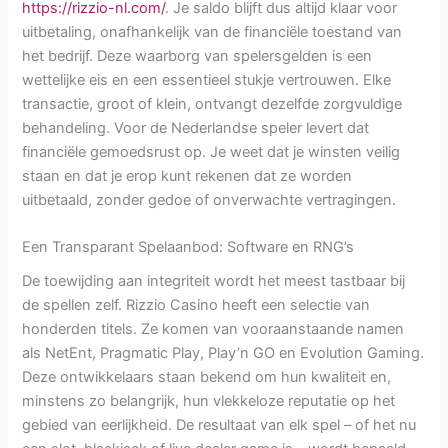
https://rizzio-nl.com/
. Je saldo blijft dus altijd klaar voor
uitbetaling, onafhankelijk van de financiële toestand van
het bedrijf. Deze waarborg van spelersgelden is een
wettelijke eis en een essentieel stukje vertrouwen. Elke
transactie, groot of klein, ontvangt dezelfde zorgvuldige
behandeling. Voor de Nederlandse speler levert dat
financiële gemoedsrust op. Je weet dat je winsten veilig
staan en dat je erop kunt rekenen dat ze worden
uitbetaald, zonder gedoe of onverwachte vertragingen.
Een Transparant Spelaanbod: Software en RNG’s
De toewijding aan integriteit wordt het meest tastbaar bij
de spellen zelf. Rizzio Casino heeft een selectie van
honderden titels. Ze komen van vooraanstaande namen
als NetEnt, Pragmatic Play, Play’n GO en Evolution Gaming.
Deze ontwikkelaars staan bekend om hun kwaliteit en,
minstens zo belangrijk, hun vlekkeloze reputatie op het
gebied van eerlijkheid. De resultaat van elk spel – of het nu