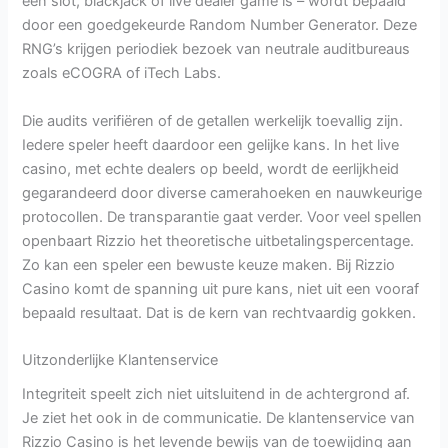
een slot, blackjack of live dealer game is – wordt bepaald
door een goedgekeurde Random Number Generator. Deze
RNG’s krijgen periodiek bezoek van neutrale auditbureaus
zoals eCOGRA of iTech Labs.
Die audits verifiëren of de getallen werkelijk toevallig zijn.
Iedere speler heeft daardoor een gelijke kans. In het live
casino, met echte dealers op beeld, wordt de eerlijkheid
gegarandeerd door diverse camerahoeken en nauwkeurige
protocollen. De transparantie gaat verder. Voor veel spellen
openbaart Rizzio het theoretische uitbetalingspercentage.
Zo kan een speler een bewuste keuze maken. Bij Rizzio
Casino komt de spanning uit pure kans, niet uit een vooraf
bepaald resultaat. Dat is de kern van rechtvaardig gokken.
Uitzonderlijke Klantenservice
Integriteit speelt zich niet uitsluitend in de achtergrond af.
Je ziet het ook in de communicatie. De klantenservice van
Rizzio Casino is het levende bewijs van de toewijding aan