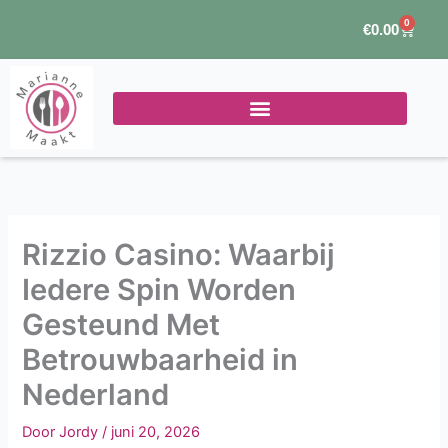
Ga
0
Winke
€
0.00
naar
de
inhoud
Rizzio Casino: Waarbij
Iedere Spin Worden
Gesteund Met
Betrouwbaarheid in
Nederland
Door
Jordy
/
juni 20, 2026