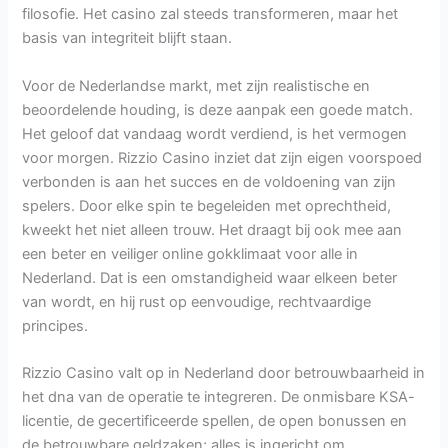
filosofie. Het casino zal steeds transformeren, maar het
basis van integriteit blijft staan.
Voor de Nederlandse markt, met zijn realistische en
beoordelende houding, is deze aanpak een goede match.
Het geloof dat vandaag wordt verdiend, is het vermogen
voor morgen. Rizzio Casino inziet dat zijn eigen voorspoed
verbonden is aan het succes en de voldoening van zijn
spelers. Door elke spin te begeleiden met oprechtheid,
kweekt het niet alleen trouw. Het draagt bij ook mee aan
een beter en veiliger online gokklimaat voor alle in
Nederland. Dat is een omstandigheid waar elkeen beter
van wordt, en hij rust op eenvoudige, rechtvaardige
principes.
Rizzio Casino valt op in Nederland door betrouwbaarheid in
het dna van de operatie te integreren. De onmisbare KSA-
licentie, de gecertificeerde spellen, de open bonussen en
de betrouwbare geldzaken; alles is ingericht om