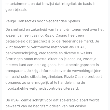
entertainment, en dat bewijst dat integriteit de basis is,
geen bijzaak.
Veilige Transacties voor Nederlandse Spelers
De snelheid en zekerheid van financiën tonen veel over het
wezen van een casino. Rizzio Casino heeft een
betaalbeleid dat geschikt is bij de Nederlandse markt. Je
kunt terecht bij vertrouwde methoden als iDEAL,
bankoverschrijving, creditcards en diverse e-wallets.
Stortingen staan meestal direct op je account, zodat je
meteen kunt aan de slag gaan. Het uitbetalingsproces is
transparant. Je krijgt informatie over de verwerkingstijden
en realistische uitbetalingslimieten. Rizzio Casino probeert
opnames zo snel mogelijk af te handelen, na de
noodzakelijke veiligheidscontroles uiteraard.
De KSA-licentie schrijft voor dat spelersgeld apart wordt
bewaard van de bedrijfsmiddelen van het casino