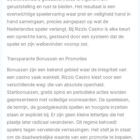
geruststelling en rust te bieden. Het resultaat is een
evenwichtige speelervaring waar pret en veiligheid hand in
hand samengaan, precies aangepast op wat de
Nederlandse speler verlangt. Bij Rizzio Casino is elke beurt
een oprechte kans, gesteund door een systeem dat de
speler en zijn welbevinden voorop zet.
Transparante Bonussen en Promoties
Bonussen zijn een bekend gebied waar de integriteit van
een casino vaak wankelt. Rizzio Casino kiest voor een
verschillende weg: die van absolute openheid.
Startbonussen, gratis spins en periodieke acties worden
gepresenteerd met volledige voorwaarden. De speeleisen,
de termijn, de goedgekeurde spellen en hoogste inzetten
staan er expliciet bij. Er zijn geen kleine lettertjes die het
plaatje later radicaal veranderen. Dit regime behoedt
spelers tegen vervelende verrassingen. Het stelt je in staat
om de daadwerkelijke waarde van een promotie te bepalen.