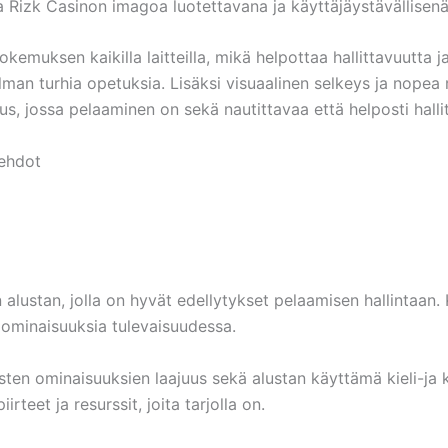
a Rizk Casinon imagoa luotettavana ja käyttäjäystävällisenä
muksen kaikilla laitteilla, mikä helpottaa hallittavuutta ja
ilman turhia opetuksia. Lisäksi visuaalinen selkeys ja nopea
s, jossa pelaaminen on sekä nautittavaa että helposti halli
oehdot
lustan, jolla on hyvät edellytykset pelaamisen hallintaan. 
ominaisuuksia tulevaisuudessa.
ttäisten ominaisuuksien laajuus sekä alustan käyttämä kieli-ja
rteet ja resurssit, joita tarjolla on.