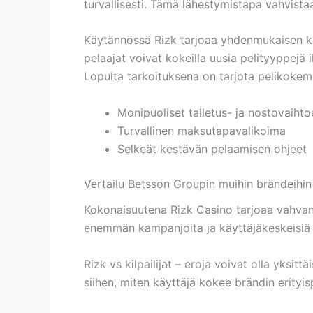
turvallisesti. Tämä lähestymistapa vahvista
Käytännössä Rizk tarjoaa yhdenmukaisen koke
pelaajat voivat kokeilla uusia pelityyppejä 
Lopulta tarkoituksena on tarjota pelikokemu
Monipuoliset talletus- ja nostovaiht
Turvallinen maksutapavalikoima
Selkeät kestävän pelaamisen ohjeet
Vertailu Betsson Groupin muihin brändeihin
Kokonaisuutena Rizk Casino tarjoaa vahvan a
enemmän kampanjoita ja käyttäjäkeskeisiä 
Rizk vs kilpailijat – eroja voivat olla yksi
siihen, miten käyttäjä kokee brändin erityispii