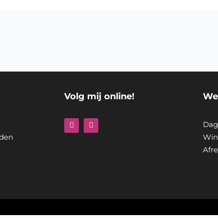
Volg mij online!
We
F
I
Dag
a
n
c
s
den
Win
e
t
Afr
b
a
o
g
o
r
k
a
m