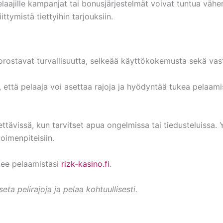
pelaajille kampanjat tai bonusjärjestelmät voivat tuntua vähe
tymistä tiettyihin tarjouksiin.
ostavat turvallisuutta, selkeää käyttökokemusta sekä vastu
, että pelaaja voi asettaa rajoja ja hyödyntää tukea pelaam
ttävissä, kun tarvitset apua ongelmissa tai tiedusteluissa. 
oimenpiteisiin.
ukee pelaamistasi
rizk-kasino.fi
.
eta pelirajoja ja pelaa kohtuullisesti.