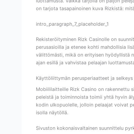
luottamusta. Vaikka tarjolla on paljon pele
on tarjota tasapainoinen kuva Rizkistä: mitä
intro_paragraph_7_placeholder_1
Rekisteröityminen Rizk Casinolle on suunni
perusasioilla ja etenee kohti mahdollisia li
välittömästi, mikä on erityisen hyödyllistä 
ajan esillä ja vahvistaa pelaajan luottamust
Käyttöliittymän perusperiaatteet ja selkeys
Mobiililaitteille Rizk Casino on rakennettu
peleistä ja toiminnoista toimii yhtä hyvin 
kodin ulkopuolelle, jolloin pelaajat voivat p
isolla näytöllä.
Sivuston kokonaisvaltainen suunnittelu pyrki