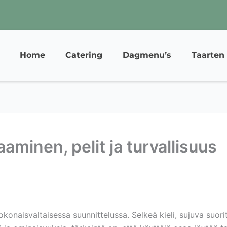
Home
Catering
Dagmenu’s
Taarten
aminen, pelit ja turvallisuus
onaisvaltaisessa suunnittelussa. Selkeä kieli, sujuva suorit