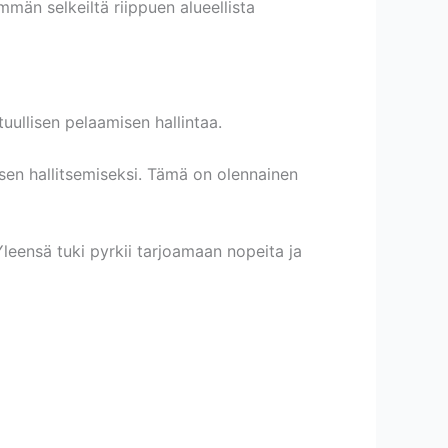
mmän selkeiltä riippuen alueellista
ullisen pelaamisen hallintaa.
isen hallitsemiseksi. Tämä on olennainen
Yleensä tuki pyrkii tarjoamaan nopeita ja