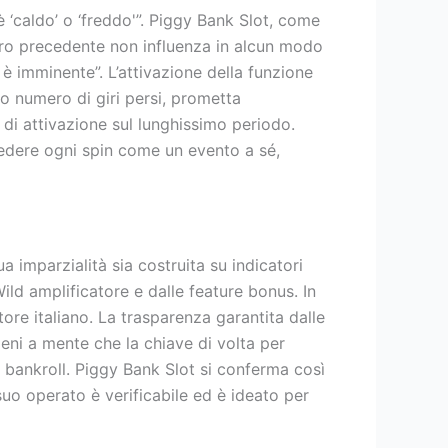
 è ‘caldo’ o ‘freddo'”. Piggy Bank Slot, come
giro precedente non influenza in alcun modo
i è imminente”. L’attivazione della funzione
o numero di giri persi, prometta
 di attivazione sul lunghissimo periodo.
 vedere ogni spin come un evento a sé,
imparzialità sia costruita su indicatori
ld amplificatore e dalle feature bonus. In
ore italiano. La trasparenza garantita dalle
ieni a mente che la chiave di volta per
 bankroll. Piggy Bank Slot si conferma così
uo operato è verificabile ed è ideato per