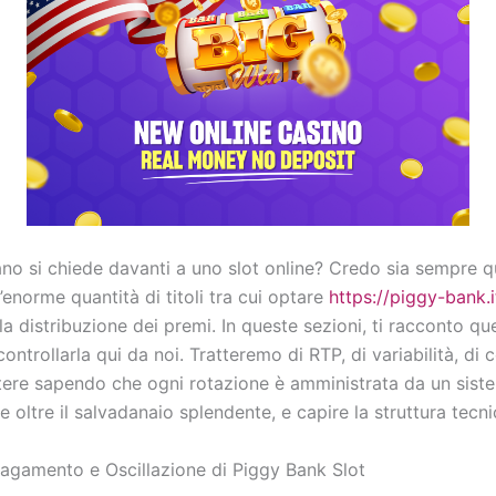
no si chiede davanti a uno slot online? Credo sia sempre 
’enorme quantità di titoli tra cui optare
https://piggy-bank.i
a distribuzione dei premi. In queste sezioni, ti racconto qu
ontrollarla qui da noi. Tratteremo di RTP, di variabilità, di 
e sapendo che ogni rotazione è amministrata da un sistem
e oltre il salvadanaio splendente, e capire la struttura tecn
 Pagamento e Oscillazione di Piggy Bank Slot