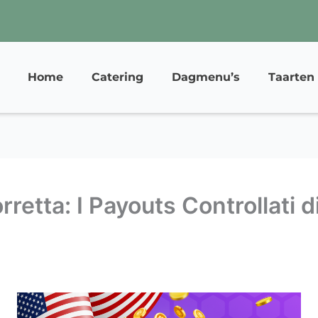
Home
Catering
Dagmenu’s
Taarten
retta: I Payouts Controllati d