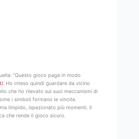
quella: “Questo gioco paga in modo
t/
. Ho inteso quindi guardare da vicino
ello che ho rilevato sui suoi meccanismi di
come i simboli formano le vincite.
a limpido, ispezionato più momenti. Il
ica che rende il gioco sicuro.