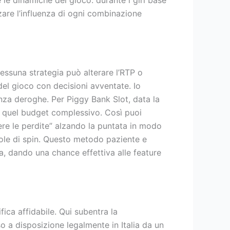
 le dinamiche del gioco: durante i giri base
zzare l’influenza di ogni combinazione
essuna strategia può alterare l’RTP o
del gioco con decisioni avventate. Io
nza deroghe. Per Piggy Bank Slot, data la
i quel budget complessivo. Così puoi
rere le perdite” alzando la puntata in modo
ole di spin. Questo metodo paziente e
za, dando una chance effettiva alle feature
ica affidabile. Qui subentra la
so a disposizione legalmente in Italia da un