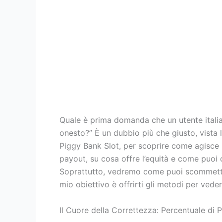
Quale è prima domanda che un utente italia
onesto?” È un dubbio più che giusto, vista l
Piggy Bank Slot, per scoprire come agisce l
payout, su cosa offre l’equità e come puoi c
Soprattutto, vedremo come puoi scommetter
mio obiettivo è offrirti gli metodi per veder
Il Cuore della Correttezza: Percentuale di