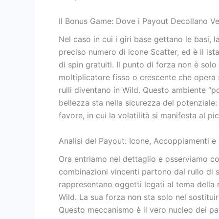
Il Bonus Game: Dove i Payout Decollano V
Nel caso in cui i giri base gettano le basi,
preciso numero di icone Scatter, ed è il i
di spin gratuiti. Il punto di forza non è so
moltiplicatore fisso o crescente che opera 
rulli diventano in Wild. Questo ambiente “p
bellezza sta nella sicurezza del potenziale
favore, in cui la volatilità si manifesta al 
Analisi del Payout: Icone, Accoppiamenti e F
Ora entriamo nel dettaglio e osserviamo com
combinazioni vincenti partono dal rullo di s
rappresentano oggetti legati al tema della 
Wild. La sua forza non sta solo nel sostitui
Questo meccanismo è il vero nucleo dei payou