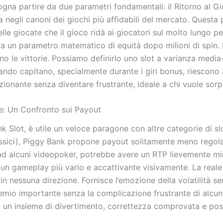
isogna partire da due parametri fondamentali: il Ritorno al G
 negli canoni dei giochi più affidabili del mercato. Questa 
elle giocate che il gioco ridà ai giocatori sul molto lungo p
 un parametro matematico di equità dopo milioni di spin. La
o le vittorie. Possiamo definirlo uno slot a varianza medi
ando capitano, specialmente durante i giri bonus, riescono 
zionante senza diventare frustrante, ideale a chi vuole sor
te: Un Confronto sui Payout
k Slot, è utile un veloce paragone con altre categorie di sl
classici), Piggy Bank propone payout solitamente meno rego
 ad alcuni videopoker, potrebbe avere un RTP lievemente m
 un gameplay più vario e accattivante visivamente. La reale
 nessuna direzione. Fornisce l’emozione della volatilità senza
 premio importante senza la complicazione frustrante di alcu
a un insieme di divertimento, correttezza comprovata e possib