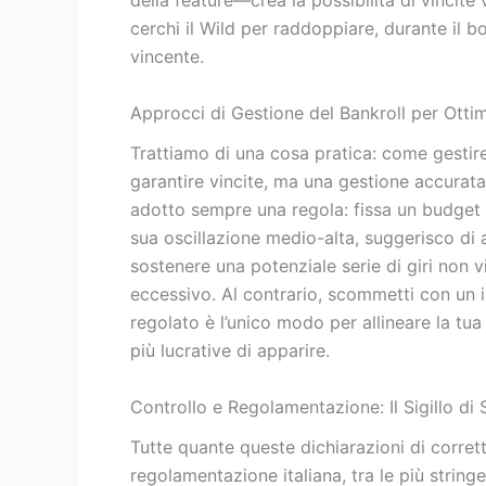
della feature—crea la possibilità di vincit
cerchi il Wild per raddoppiare, durante il b
vincente.
Approcci di Gestione del Bankroll per Otti
Trattiamo di una cosa pratica: come gestire
garantire vincite, ma una gestione accurata 
adotto sempre una regola: fissa un budget d
sua oscillazione medio-alta, suggerisco di
sostenere una potenziale serie di giri non v
eccessivo. Al contrario, scommetti con un 
regolato è l’unico modo per allineare la tua
più lucrative di apparire.
Controllo e Regolamentazione: Il Sigillo di S
Tutte quante queste dichiarazioni di corrett
regolamentazione italiana, tra le più string