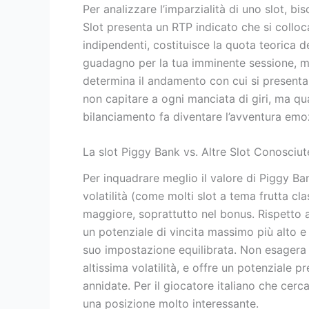
Per analizzare l’imparzialità di uno slot, b
Slot presenta un RTP indicato che si colloca
indipendenti, costituisce la quota teorica d
guadagno per la tua imminente sessione, ma
determina il andamento con cui si presentan
non capitare a ogni manciata di giri, ma qu
bilanciamento fa diventare l’avventura emo
La slot Piggy Bank vs. Altre Slot Conosciu
Per inquadrare meglio il valore di Piggy Ban
volatilità (come molti slot a tema frutta 
maggiore, soprattutto nel bonus. Rispetto
un potenziale di vincita massimo più alto e
suo impostazione equilibrata. Non esagera in
altissima volatilità, e offre un potenziale
annidate. Per il giocatore italiano che cerc
una posizione molto interessante.