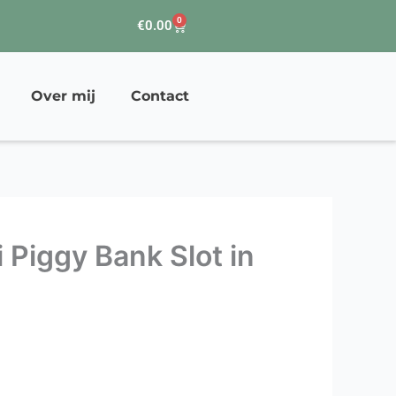
0
Winkelwagen
€
0.00
Over mij
Contact
i Piggy Bank Slot in