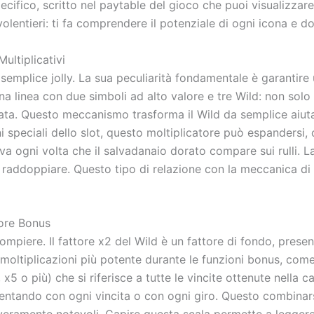
pecifico, scritto nel paytable del gioco che puoi visualizza
volentieri: ti fa comprendere il potenziale di ogni icona e 
ultiplicativi
semplice jolly. La sua peculiarità fondamentale è garantire u
a linea con due simboli ad alto valore e tre Wild: non solo 
licata. Questo meccanismo trasforma il Wild da semplice aiut
i speciali dello slot, questo moltiplicatore può espandersi, 
ativa ogni volta che il salvadanaio dorato compare sui rulli. 
 raddoppiare. Questo tipo di relazione con la meccanica di 
tore Bonus
mpiere. Il fattore x2 del Wild è un fattore di fondo, presen
ltiplicazioni più potente durante le funzioni bonus, come i 
5 o più) che si riferisce a tutte le vincite ottenute nella ca
entando con ogni vincita o con ogni giro. Questo combinar