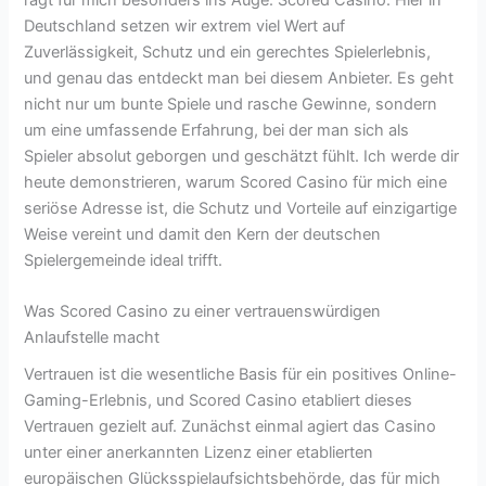
Deutschland setzen wir extrem viel Wert auf
Zuverlässigkeit, Schutz und ein gerechtes Spielerlebnis,
und genau das entdeckt man bei diesem Anbieter. Es geht
nicht nur um bunte Spiele und rasche Gewinne, sondern
um eine umfassende Erfahrung, bei der man sich als
Spieler absolut geborgen und geschätzt fühlt. Ich werde dir
heute demonstrieren, warum Scored Casino für mich eine
seriöse Adresse ist, die Schutz und Vorteile auf einzigartige
Weise vereint und damit den Kern der deutschen
Spielergemeinde ideal trifft.
Was Scored Casino zu einer vertrauenswürdigen
Anlaufstelle macht
Vertrauen ist die wesentliche Basis für ein positives Online-
Gaming-Erlebnis, und Scored Casino etabliert dieses
Vertrauen gezielt auf. Zunächst einmal agiert das Casino
unter einer anerkannten Lizenz einer etablierten
europäischen Glücksspielaufsichtsbehörde, das für mich