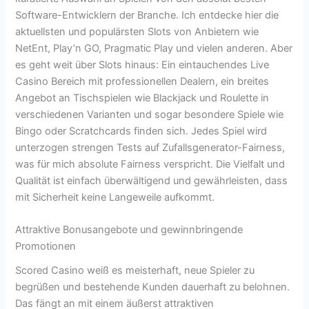
Software-Entwicklern der Branche. Ich entdecke hier die
aktuellsten und populärsten Slots von Anbietern wie
NetEnt, Play’n GO, Pragmatic Play und vielen anderen. Aber
es geht weit über Slots hinaus: Ein eintauchendes Live
Casino Bereich mit professionellen Dealern, ein breites
Angebot an Tischspielen wie Blackjack und Roulette in
verschiedenen Varianten und sogar besondere Spiele wie
Bingo oder Scratchcards finden sich. Jedes Spiel wird
unterzogen strengen Tests auf Zufallsgenerator-Fairness,
was für mich absolute Fairness verspricht. Die Vielfalt und
Qualität ist einfach überwältigend und gewährleisten, dass
mit Sicherheit keine Langeweile aufkommt.
Attraktive Bonusangebote und gewinnbringende
Promotionen
Scored Casino weiß es meisterhaft, neue Spieler zu
begrüßen und bestehende Kunden dauerhaft zu belohnen.
Das fängt an mit einem äußerst attraktiven