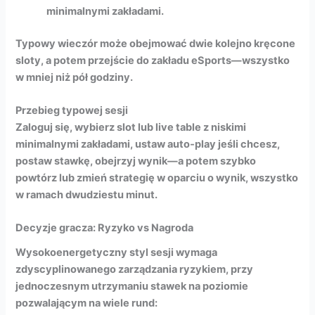
minimalnymi zakładami.
Typowy wieczór może obejmować dwie kolejno kręcone
sloty, a potem przejście do zakładu eSports—wszystko
w mniej niż pół godziny.
Przebieg typowej sesji
Zaloguj się, wybierz slot lub live table z niskimi
minimalnymi zakładami, ustaw auto‑play jeśli chcesz,
postaw stawkę, obejrzyj wynik—a potem szybko
powtórz lub zmień strategię w oparciu o wynik, wszystko
w ramach dwudziestu minut.
Decyzje gracza: Ryzyko vs Nagroda
Wysokoenergetyczny styl sesji wymaga
zdyscyplinowanego zarządzania ryzykiem, przy
jednoczesnym utrzymaniu stawek na poziomie
pozwalającym na wiele rund: