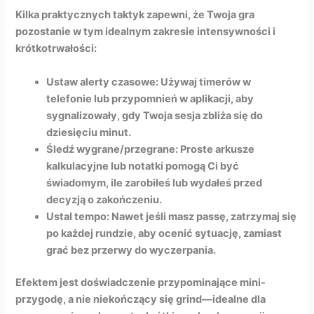
Kilka praktycznych taktyk zapewni, że Twoja gra
pozostanie w tym idealnym zakresie intensywności i
krótkotrwałości:
Ustaw alerty czasowe:
Używaj timerów w
telefonie lub przypomnień w aplikacji, aby
sygnalizowały, gdy Twoja sesja zbliża się do
dziesięciu minut.
Śledź wygrane/przegrane:
Proste arkusze
kalkulacyjne lub notatki pomogą Ci być
świadomym, ile zarobiłeś lub wydałeś przed
decyzją o zakończeniu.
Ustal tempo:
Nawet jeśli masz passę, zatrzymaj się
po każdej rundzie, aby ocenić sytuację, zamiast
grać bez przerwy do wyczerpania.
Efektem jest doświadczenie przypominające mini-
przygodę, a nie niekończący się grind—idealne dla