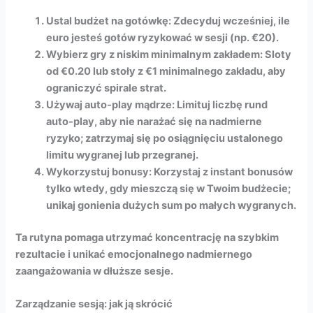
Ustal budżet na gotówkę:
Zdecyduj wcześniej, ile
euro jesteś gotów ryzykować w sesji (np. €20).
Wybierz gry z niskim minimalnym zakładem:
Sloty
od €0.20 lub stoły z €1 minimalnego zakładu, aby
ograniczyć spirale strat.
Używaj auto‑play mądrze:
Limituj liczbę rund
auto‑play, aby nie narażać się na nadmierne
ryzyko; zatrzymaj się po osiągnięciu ustalonego
limitu wygranej lub przegranej.
Wykorzystuj bonusy:
Korzystaj z instant bonusów
tylko wtedy, gdy mieszczą się w Twoim budżecie;
unikaj gonienia dużych sum po małych wygranych.
Ta rutyna pomaga utrzymać koncentrację na szybkim
rezultacie i unikać emocjonalnego nadmiernego
zaangażowania w dłuższe sesje.
Zarządzanie sesją: jak ją skrócić