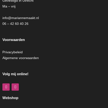
Gevestigd in Utrecht
Ma – vrij
info@mariannemaakt.nl
06 – 42 60 40 26
Voorwaarden
Privacybeleid
Algemene voorwaarden
Volg mij online!
F
I
a
n
c
s
e
t
Webshop
b
a
o
g
o
r