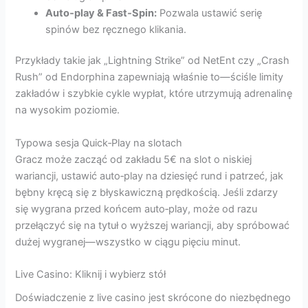
Auto‑play & Fast‑Spin:
Pozwala ustawić serię
spinów bez ręcznego klikania.
Przykłady takie jak „Lightning Strike” od NetEnt czy „Crash
Rush” od Endorphina zapewniają właśnie to—ściśle limity
zakładów i szybkie cykle wypłat, które utrzymują adrenalinę
na wysokim poziomie.
Typowa sesja Quick‑Play na slotach
Gracz może zacząć od zakładu 5€ na slot o niskiej
wariancji, ustawić auto‑play na dziesięć rund i patrzeć, jak
bębny kręcą się z błyskawiczną prędkością. Jeśli zdarzy
się wygrana przed końcem auto‑play, może od razu
przełączyć się na tytuł o wyższej wariancji, aby spróbować
dużej wygranej—wszystko w ciągu pięciu minut.
Live Casino: Kliknij i wybierz stół
Doświadczenie z live casino jest skrócone do niezbędnego