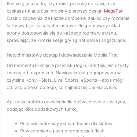
Bez względu na to, czy robisz przerwę na kawę, czy
czekasz na autobus, mobilny‑pierwszy design
MegaPari
Casino zapewnia, że każde obrócenie, zakład czy rozdanie
karty wydaje się natychmiastowe. Responsywny układ
strony dostosowuje się do każdego rozmiaru ekranu,
sprawiając, że krótkie sesje gry są naturalne i angażujące.
Natychmiastowy dostęp i doświadczenie Mobile First
Od momentu kliknięcia przycisku login, interfejs jest czysty
i wolny od rozproszeń. Nawigacja jest pogrupowana w
czytelne ikony—Slots, Live, Sports, eSports—abyś mógł
od razu przejść do tego, co najbardziej Cię ekscytuje.
Aplikacja mobilna odzwierciedla doświadczenie z witryny,
dodając kilka dodatkowych funkcji:
Przyciski auto‑play jednym tapem dla slotów.
Powiadomienia push o promocjach flash.