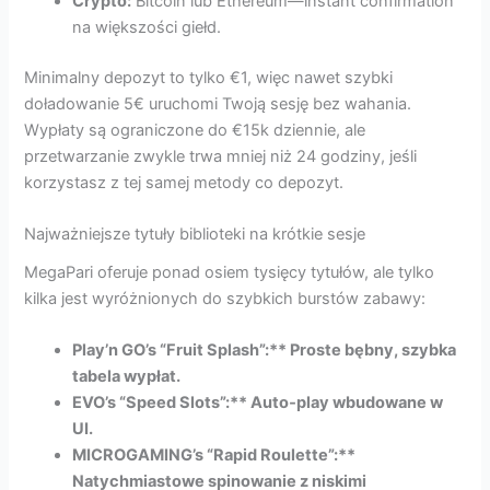
Crypto:
Bitcoin lub Ethereum—instant confirmation
na większości giełd.
Minimalny depozyt to tylko €1, więc nawet szybki
doładowanie 5€ uruchomi Twoją sesję bez wahania.
Wypłaty są ograniczone do €15k dziennie, ale
przetwarzanie zwykle trwa mniej niż 24 godziny, jeśli
korzystasz z tej samej metody co depozyt.
Najważniejsze tytuły biblioteki na krótkie sesje
MegaPari oferuje ponad osiem tysięcy tytułów, ale tylko
kilka jest wyróżnionych do szybkich burstów zabawy:
Play’n GO’s “Fruit Splash”:** Proste bębny, szybka
tabela wypłat.
EVO’s “Speed Slots”:** Auto‑play wbudowane w
UI.
MICROGAMING’s “Rapid Roulette”:**
Natychmiastowe spinowanie z niskimi