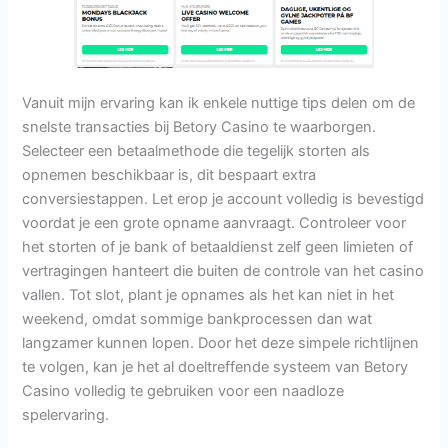
Vanuit mijn ervaring kan ik enkele nuttige tips delen om de
snelste transacties bij Betory Casino te waarborgen.
Selecteer een betaalmethode die tegelijk storten als
opnemen beschikbaar is, dit bespaart extra
conversiestappen. Let erop je account volledig is bevestigd
voordat je een grote opname aanvraagt. Controleer voor
het storten of je bank of betaaldienst zelf geen limieten of
vertragingen hanteert die buiten de controle van het casino
vallen. Tot slot, plant je opnames als het kan niet in het
weekend, omdat sommige bankprocessen dan wat
langzamer kunnen lopen. Door het deze simpele richtlijnen
te volgen, kan je het al doeltreffende systeem van Betory
Casino volledig te gebruiken voor een naadloze
spelervaring.