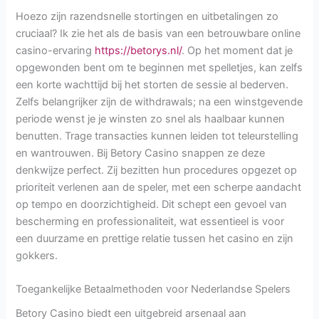
Hoezo zijn razendsnelle stortingen en uitbetalingen zo
cruciaal? Ik zie het als de basis van een betrouwbare online
casino-ervaring
https://betorys.nl/
. Op het moment dat je
opgewonden bent om te beginnen met spelletjes, kan zelfs
een korte wachttijd bij het storten de sessie al bederven.
Zelfs belangrijker zijn de withdrawals; na een winstgevende
periode wenst je je winsten zo snel als haalbaar kunnen
benutten. Trage transacties kunnen leiden tot teleurstelling
en wantrouwen. Bij Betory Casino snappen ze deze
denkwijze perfect. Zij bezitten hun procedures opgezet op
prioriteit verlenen aan de speler, met een scherpe aandacht
op tempo en doorzichtigheid. Dit schept een gevoel van
bescherming en professionaliteit, wat essentieel is voor
een duurzame en prettige relatie tussen het casino en zijn
gokkers.
Toegankelijke Betaalmethoden voor Nederlandse Spelers
Betory Casino biedt een uitgebreid arsenaal aan