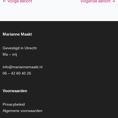
←
Vorige Bericht
Volgende Bericht
→
Marianne Maakt
Gevestigd in Utrecht
Ma – vrij
info@mariannemaakt.nl
06 – 42 60 40 26
Voorwaarden
Privacybeleid
Algemene voorwaarden