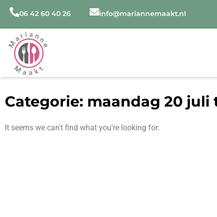
Ga
06 42 60 40 26
info@mariannemaakt.nl
naar
de
inhoud
Categorie: maandag 20 juli 
It seems we can't find what you're looking for.