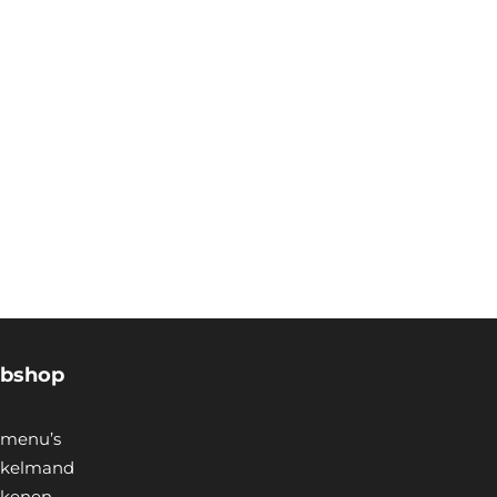
bshop
menu’s
kelmand
ekenen