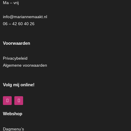
Ma – vrij
info@mariannemaakt.nl
06 – 42 60 40 26
Voorwaarden
Privacybeleid
Algemene voorwaarden
Volg mij online!
F
I
a
n
c
s
e
t
Webshop
b
a
o
g
o
r
k
a
Dagmenu’s