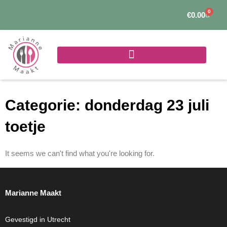
Ga
0
Winke
€
0.00
naar
de
inhoud
Categorie: donderdag 23 juli
toetje
It seems we can't find what you're looking for.
Marianne Maakt
Gevestigd in Utrecht