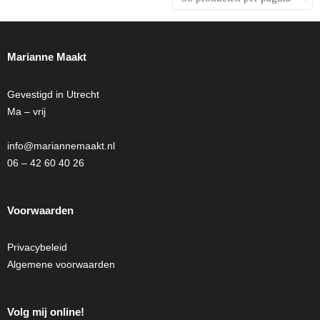
optie
optie
kan
kan
gekozen
gekozen
Marianne Maakt
worden
worden
op
op
Gevestigd in Utrecht
de
de
Ma – vrij
productpagina
productpagina
info@mariannemaakt.nl
06 – 42 60 40 26
Voorwaarden
Privacybeleid
Algemene voorwaarden
Volg mij online!