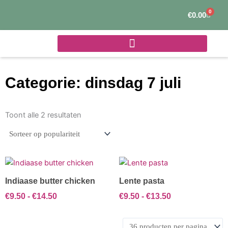
Ga
0
Winke
€
0.00
naar
de
inhoud
Categorie: dinsdag 7 juli
Gesorteerd
op
Toont alle 2 resultaten
populariteit
Prijsklasse:
Prijsklasse:
Dit
Dit
€9.50
€9.50
product
product
Indiaase butter chicken
Lente pasta
tot
tot
heeft
heeft
€14.50
€13.50
€
9.50
-
€
14.50
€
9.50
-
€
13.50
meerdere
meerdere
variaties.
variaties.
Deze
Deze