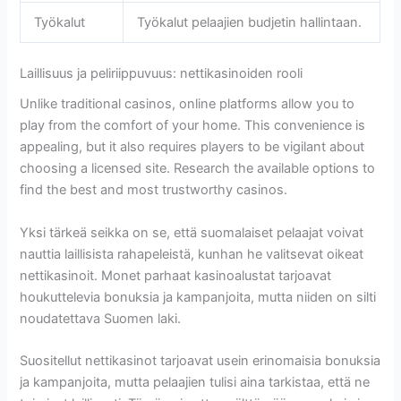
Työkalut
Työkalut pelaajien budjetin hallintaan.
Laillisuus ja peliriippuvuus: nettikasinoiden rooli
Unlike traditional casinos, online platforms allow you to
play from the comfort of your home. This convenience is
appealing, but it also requires players to be vigilant about
choosing a licensed site. Research the available options to
find the best and most trustworthy casinos.
Yksi tärkeä seikka on se, että suomalaiset pelaajat voivat
nauttia laillisista rahapeleistä, kunhan he valitsevat oikeat
nettikasinoit. Monet parhaat kasinoalustat tarjoavat
houkuttelevia bonuksia ja kampanjoita, mutta niiden on silti
noudatettava Suomen laki.
Suositellut nettikasinot tarjoavat usein erinomaisia bonuksia
ja kampanjoita, mutta pelaajien tulisi aina tarkistaa, että ne