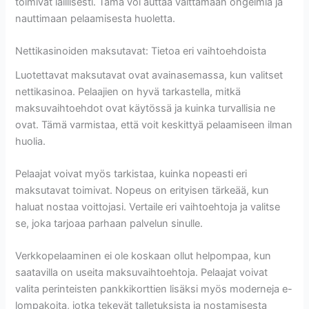
toimivat laillisesti. Tämä voi auttaa välttämään ongelmia ja
nauttimaan pelaamisesta huoletta.
Nettikasinoiden maksutavat: Tietoa eri vaihtoehdoista
Luotettavat maksutavat ovat avainasemassa, kun valitset
nettikasinoa. Pelaajien on hyvä tarkastella, mitkä
maksuvaihtoehdot ovat käytössä ja kuinka turvallisia ne
ovat. Tämä varmistaa, että voit keskittyä pelaamiseen ilman
huolia.
Pelaajat voivat myös tarkistaa, kuinka nopeasti eri
maksutavat toimivat. Nopeus on erityisen tärkeää, kun
haluat nostaa voittojasi. Vertaile eri vaihtoehtoja ja valitse
se, joka tarjoaa parhaan palvelun sinulle.
Verkkopelaaminen ei ole koskaan ollut helpompaa, kun
saatavilla on useita maksuvaihtoehtoja. Pelaajat voivat
valita perinteisten pankkikorttien lisäksi myös moderneja e-
lompakoita, jotka tekevät talletuksista ja nostamisesta