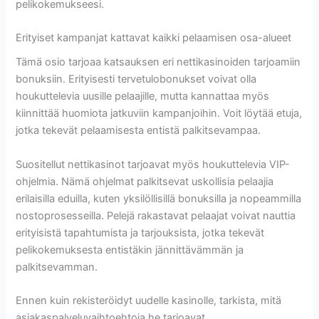
pelikokemukseesi.
Erityiset kampanjat kattavat kaikki pelaamisen osa-alueet
Tämä osio tarjoaa katsauksen eri nettikasinoiden tarjoamiin
bonuksiin. Erityisesti tervetulobonukset voivat olla
houkuttelevia uusille pelaajille, mutta kannattaa myös
kiinnittää huomiota jatkuviin kampanjoihin. Voit löytää etuja,
jotka tekevät pelaamisesta entistä palkitsevampaa.
Suositellut nettikasinot tarjoavat myös houkuttelevia VIP-
ohjelmia. Nämä ohjelmat palkitsevat uskollisia pelaajia
erilaisilla eduilla, kuten yksilöllisillä bonuksilla ja nopeammilla
nostoprosesseilla. Pelejä rakastavat pelaajat voivat nauttia
erityisistä tapahtumista ja tarjouksista, jotka tekevät
pelikokemuksesta entistäkin jännittävämmän ja
palkitsevamman.
Ennen kuin rekisteröidyt uudelle kasinolle, tarkista, mitä
asiakaspalveluvaihtoehtoja he tarjoavat