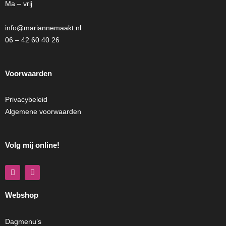
Ma – vrij
info@mariannemaakt.nl
06 – 42 60 40 26
Voorwaarden
Privacybeleid
Algemene voorwaarden
Volg mij online!
F
I
a
n
c
s
e
t
Webshop
b
a
o
g
o
r
k
a
Dagmenu’s