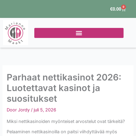
Ga
0
Winke
€
0.00
naar
de
inhoud
Parhaat nettikasinot 2026:
Luotettavat kasinot ja
suositukset
Door
Jordy
/
juli 5, 2026
Miksi nettikasinoiden myönteiset arvostelut ovat tärkeitä?
Pelaaminen nettikasinoilla on paitsi viihdyttävää myös