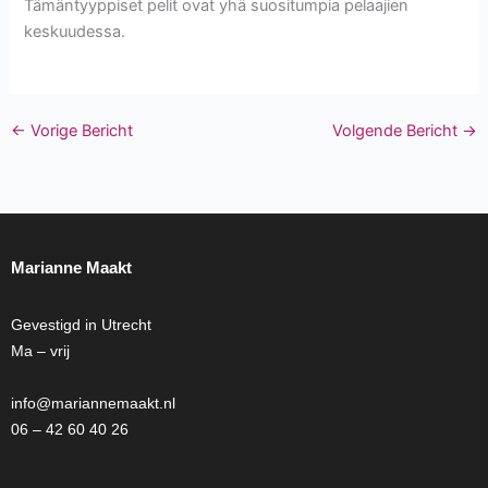
Tämäntyyppiset pelit ovat yhä suositumpia pelaajien
keskuudessa.
←
Vorige Bericht
Volgende Bericht
→
Marianne Maakt
Gevestigd in Utrecht
Ma – vrij
info@mariannemaakt.nl
06 – 42 60 40 26