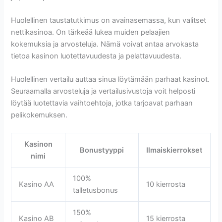
Huolellinen taustatutkimus on avainasemassa, kun valitset
nettikasinoa. On tärkeää lukea muiden pelaajien
kokemuksia ja arvosteluja. Nämä voivat antaa arvokasta
tietoa kasinon luotettavuudesta ja pelattavuudesta.
Huolellinen vertailu auttaa sinua löytämään parhaat kasinot.
Seuraamalla arvosteluja ja vertailusivustoja voit helposti
löytää luotettavia vaihtoehtoja, jotka tarjoavat parhaan
pelikokemuksen.
Kasinon
Bonustyyppi
Ilmaiskierrokset
nimi
100%
Kasino AA
10 kierrosta
talletusbonus
150%
Kasino AB
15 kierrosta