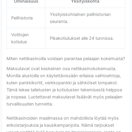
Ominaisuus
Yksityiskohta
Yksityiskohtainen pelihistorian
Pelihistoria
seuranta.
Voittojen
Pikakotiutukset alle 24 tunnissa.
kotiutus
Miten nettikasinoilla voidaan parantaa pelaajan kokemusta?
Maksutavat ovat keskeinen osa nettikasinokokemusta.
Monilla alustoilla on käytettävissään erilaisia vaihtoehtoja,
kuten pankkikortit, verkkopankki ja sähköiset lompakot.
Tämä tekee talletusten ja kotiutusten tekemisestä helppoa
ja nopeaa. Luotettavat maksutavat lisäävät myös pelaajien
turvallisuuden tunnetta.
Nettikasinoiden maailmassa on mahdollista löytää myös
erikoistarjouksia ja kausikampanjoita. Nämä tarjoukset