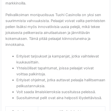
markkinoilla.
Pelivalikoiman monipuolisuus Tuohi Casinolla on yksi sen
suurimmista vahvuuksista. Pelaajat voivat valita perinteisten
pelien lisäksi myös innovatiivisia uusia pelejä, mikä tekee
jokaisesta pelikerrasta ainutlaatuisen ja jännittävän
kokemuksen. Tämä pitää pelaajat kiinnostuneina ja
innokkaina.
Erityiset tarjoukset ja kampanjat, jotka vaihtelevat
kuukausittain.
Yhteisölliset tapahtumat, joissa pelaajat voivat
voittaa palkintoja.
Erityiset ohjelmat, jotka auttavat pelaajia hallitsemaan
pelikustannuksia.
Voit saada ilmaiskierroksia suosituissa peleissä.
Suosituimmat pelit ovat aina helposti löydettävissä.