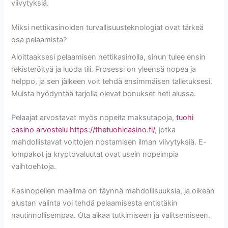
viivytyksiä.
Miksi nettikasinoiden turvallisuusteknologiat ovat tärkeä
osa pelaamista?
Aloittaaksesi pelaamisen nettikasinolla, sinun tulee ensin
rekisteröityä ja luoda tili. Prosessi on yleensä nopea ja
helppo, ja sen jälkeen voit tehdä ensimmäisen talletuksesi.
Muista hyödyntää tarjolla olevat bonukset heti alussa.
Pelaajat arvostavat myös nopeita maksutapoja,
tuohi
casino arvostelu https://thetuohicasino.fi/
, jotka
mahdollistavat voittojen nostamisen ilman viivytyksiä. E-
lompakot ja kryptovaluutat ovat usein nopeimpia
vaihtoehtoja.
Kasinopelien maailma on täynnä mahdollisuuksia, ja oikean
alustan valinta voi tehdä pelaamisesta entistäkin
nautinnollisempaa. Ota aikaa tutkimiseen ja valitsemiseen.