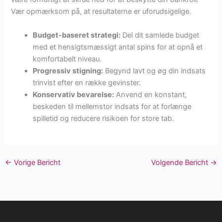
Vær opmærksom på, at resultaterne er uforudsigelige.
Budget-baseret strategi:
Del dit samlede budget
med et hensigtsmæssigt antal spins for at opnå et
komfortabelt niveau.
Progressiv stigning:
Begynd lavt og øg din indsats
trinvist efter en række gevinster.
Konservativ bevarelse:
Anvend en konstant,
beskeden til mellemstor indsats for at forlænge
spilletid og reducere risikoen for store tab.
←
Vorige Bericht
Volgende Bericht
→