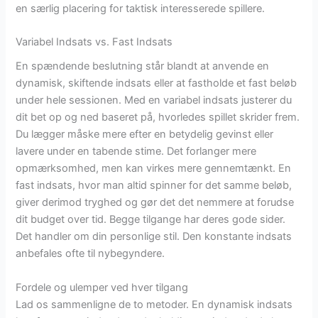
en særlig placering for taktisk interesserede spillere.
Variabel Indsats vs. Fast Indsats
En spændende beslutning står blandt at anvende en
dynamisk, skiftende indsats eller at fastholde et fast beløb
under hele sessionen. Med en variabel indsats justerer du
dit bet op og ned baseret på, hvorledes spillet skrider frem.
Du lægger måske mere efter en betydelig gevinst eller
lavere under en tabende stime. Det forlanger mere
opmærksomhed, men kan virkes mere gennemtænkt. En
fast indsats, hvor man altid spinner for det samme beløb,
giver derimod tryghed og gør det det nemmere at forudse
dit budget over tid. Begge tilgange har deres gode sider.
Det handler om din personlige stil. Den konstante indsats
anbefales ofte til nybegyndere.
Fordele og ulemper ved hver tilgang
Lad os sammenligne de to metoder. En dynamisk indsats