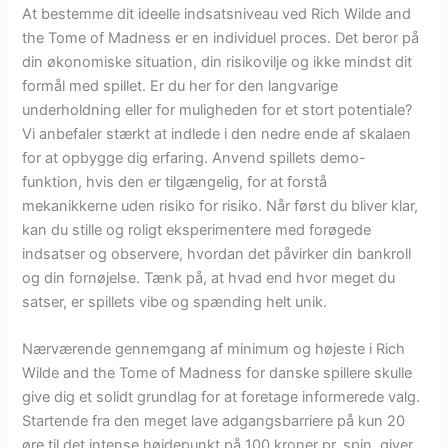
At bestemme dit ideelle indsatsniveau ved Rich Wilde and
the Tome of Madness er en individuel proces. Det beror på
din økonomiske situation, din risikovilje og ikke mindst dit
formål med spillet. Er du her for den langvarige
underholdning eller for muligheden for et stort potentiale?
Vi anbefaler stærkt at indlede i den nedre ende af skalaen
for at opbygge dig erfaring. Anvend spillets demo-
funktion, hvis den er tilgængelig, for at forstå
mekanikkerne uden risiko for risiko. Når først du bliver klar,
kan du stille og roligt eksperimentere med forøgede
indsatser og observere, hvordan det påvirker din bankroll
og din fornøjelse. Tænk på, at hvad end hvor meget du
satser, er spillets vibe og spænding helt unik.
Nærværende gennemgang af minimum og højeste i Rich
Wilde and the Tome of Madness for danske spillere skulle
give dig et solidt grundlag for at foretage informerede valg.
Startende fra den meget lave adgangsbarriere på kun 20
øre til det intense højdepunkt på 100 kroner pr. spin, giver