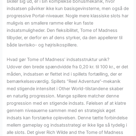
skiller sig ud, er i sin komplekse bonusmekanik, hvor
indsatsen påvirker ikke kun basisgevinsterne, men også de
progressive Portal-niveauer. Nogle mere klassiske slots har
muligvis en smallere ramme eller kun faste
indsatsmuligheder. Den fleksibilitet, Tome of Madness
tilbyder, er derfor en af dens styrker, da den appellerer til
både lavrisiko- og højrisikospillere.
Hvad gør Tome of Madness’ indsatsstruktur unik?
Udover den brede spændvidde fra 0,20 kr. til 100 kr., er det
måden, indsatsen er flettet ind i spillets fortælling, der er
bemærkelsesværdig. Spillets “Reel Adventure”-mekanik
med stigende intensitet i Other World-tilstandene skaber
en naturlig progression. Mange spillere matcher denne
progression med en stigende indsats. Følelsen af at klatre
gennem niveauerne sammen med en strategisk øget
indsats kan forstærke oplevelsen. Denne tætte forbindelse
mellem gameplay og indsatsstrategi er ikke lige så tydelig i
alle slots. Det giver Rich Wilde and the Tome of Madness