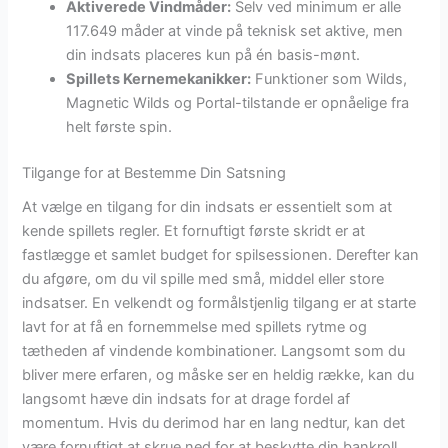
Aktiverede Vindmåder:
Selv ved minimum er alle
117.649 måder at vinde på teknisk set aktive, men
din indsats placeres kun på én basis-mønt.
Spillets Kernemekanikker:
Funktioner som Wilds,
Magnetic Wilds og Portal-tilstande er opnåelige fra
helt første spin.
Tilgange for at Bestemme Din Satsning
At vælge en tilgang for din indsats er essentielt som at
kende spillets regler. Et fornuftigt første skridt er at
fastlægge et samlet budget for spilsessionen. Derefter kan
du afgøre, om du vil spille med små, middel eller store
indsatser. En velkendt og formålstjenlig tilgang er at starte
lavt for at få en fornemmelse med spillets rytme og
tætheden af vindende kombinationer. Langsomt som du
bliver mere erfaren, og måske ser en heldig række, kan du
langsomt hæve din indsats for at drage fordel af
momentum. Hvis du derimod har en lang nedtur, kan det
være fornuftigt at skrue ned for at beskytte din bankroll.