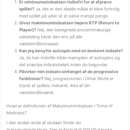
Er minimumsindsatsen risikofri for at afprøve
spillet?
Ja, det er den ideelle måde at blive fortrolig
med spillet på uden at at satse mange penge.
Giver maksimumindsatsen højere RTP (Return to
Player)?
Nej, den beregnede procentmæssige
udbetaling bliver den ens på alle
væddemålsniveauer.
Kan jeg benytte autospin med en bestemt indsats?
Ja, du kan indstille både mængden af autospins og
det præcise indsatsbeløb inden du begynder.
Påvirker min indsats omfanget af de progressive
funktioner?
Nej, progressionen i Other World er
styret af spillets mekanik, ikke af din
væddemålsværdi.
Hvad er definitionen af Maksimumindsatsen i Tome of
Madness?
I den anden ende af skalaen finder du
maksimumindsatsen. Den er fastsat til 100,00 danske