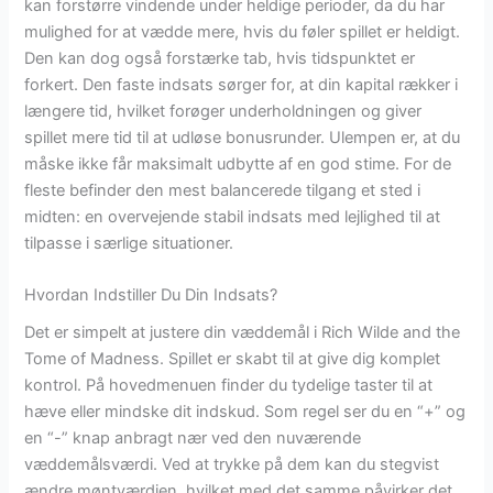
kan forstørre vindende under heldige perioder, da du har
mulighed for at vædde mere, hvis du føler spillet er heldigt.
Den kan dog også forstærke tab, hvis tidspunktet er
forkert. Den faste indsats sørger for, at din kapital rækker i
længere tid, hvilket forøger underholdningen og giver
spillet mere tid til at udløse bonusrunder. Ulempen er, at du
måske ikke får maksimalt udbytte af en god stime. For de
fleste befinder den mest balancerede tilgang et sted i
midten: en overvejende stabil indsats med lejlighed til at
tilpasse i særlige situationer.
Hvordan Indstiller Du Din Indsats?
Det er simpelt at justere din væddemål i Rich Wilde and the
Tome of Madness. Spillet er skabt til at give dig komplet
kontrol. På hovedmenuen finder du tydelige taster til at
hæve eller mindske dit indskud. Som regel ser du en “+” og
en “-” knap anbragt nær ved den nuværende
væddemålsværdi. Ved at trykke på dem kan du stegvist
ændre møntværdien, hvilket med det samme påvirker det