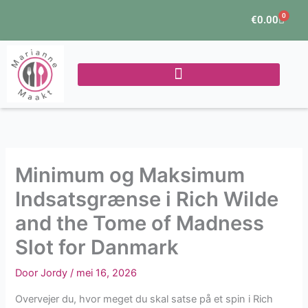
Ga
0
Winke
€
0.00
naar
de
inhoud
Minimum og Maksimum
Indsatsgrænse i Rich Wilde
and the Tome of Madness
Slot for Danmark
Door
Jordy
/
mei 16, 2026
Overvejer du, hvor meget du skal satse på et spin i Rich