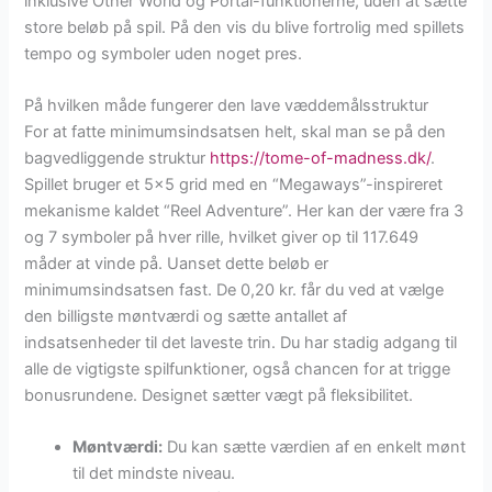
inklusive Other World og Portal-funktionerne, uden at sætte
store beløb på spil. På den vis du blive fortrolig med spillets
tempo og symboler uden noget pres.
På hvilken måde fungerer den lave væddemålsstruktur
For at fatte minimumsindsatsen helt, skal man se på den
bagvedliggende struktur
https://tome-of-madness.dk/
.
Spillet bruger et 5×5 grid med en “Megaways”-inspireret
mekanisme kaldet “Reel Adventure”. Her kan der være fra 3
og 7 symboler på hver rille, hvilket giver op til 117.649
måder at vinde på. Uanset dette beløb er
minimumsindsatsen fast. De 0,20 kr. får du ved at vælge
den billigste møntværdi og sætte antallet af
indsatsenheder til det laveste trin. Du har stadig adgang til
alle de vigtigste spilfunktioner, også chancen for at trigge
bonusrundene. Designet sætter vægt på fleksibilitet.
Møntværdi:
Du kan sætte værdien af en enkelt mønt
til det mindste niveau.