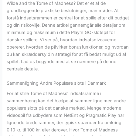
Wilde and the Tome of Madness? Det er et af de
grundlæggende praktiske beslutninger, man møder. At
forstå indsatsrammen er central for at spille efter dit budget
og din risikovilje. Denne artikel gennemgår alle detaljer om
minimum og maksimum i dette Play’n GO-slotspil for
danske spillere. Vi ser på, hvordan indsatsniveauerne
opererer, hvordan de påvirker bonusfunktioner, og hvordan
du kan skræddersy din strategi for at få bedst muligt ud af
spillet. Lad os begynde med at se nærmere på denne
centrale detalje.
Sammenligning Andre Populære slots i Danmark
For at stille Tome of Madness’ indsatsramme i
sammenhæng kan det hjælpe at sammenligne med andre
populære slots på det danske marked. Mange moderne
videospil fra udbydere som NetEnt og Pragmatic Play har
lignende brede rammer, der typisk spænder fra omkring
0,10 kr. til 100 kr. eller derover. Hvor Tome of Madness