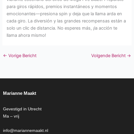
para giros rápidos, premios instantáneos y momentos
emocionantes—presiona spin y deja que la llama arda en
cada giro. La diversión y las grandes recompensas están a
solo un clic de distancia. No esperes más, ¡la acción te
llama ahora mismo!
←
Vorige Bericht
Volgende Bericht
→
Marianne Maakt
Gevestigd in Utrecht
Ma – vrij
info@mariannemaakt.nl