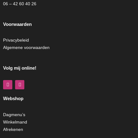
06 – 42 60 40 26
Voorwaarden
Privacybeleid
Algemene voorwaarden
Volg mij online!
F
I
a
n
c
s
e
t
Webshop
b
a
o
g
o
r
k
a
Dagmenu’s
m
Winkelmand
Afrekenen