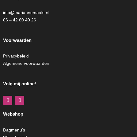
info@mariannemaakt.nl
06 – 42 60 40 26
Voorwaarden
Privacybeleid
Algemene voorwaarden
Volg mij online!
F
I
a
n
c
s
e
t
Webshop
b
a
o
g
o
r
k
a
Dagmenu’s
m