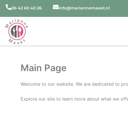
Ga
06 42 60 40 26
info@mariannemaakt.nl
naar
de
inhoud
Main Page
Welcome to our website. We are dedicated to prov
Explore our site to learn more about what we offe