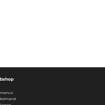
bshop
menu’s
kelmand
ekenen