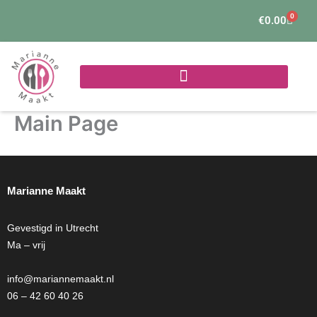
Ga
0
Winke
€
0.00
naar
de
inhoud
Main Page
Marianne Maakt
Gevestigd in Utrecht
Ma – vrij
info@mariannemaakt.nl
06 – 42 60 40 26