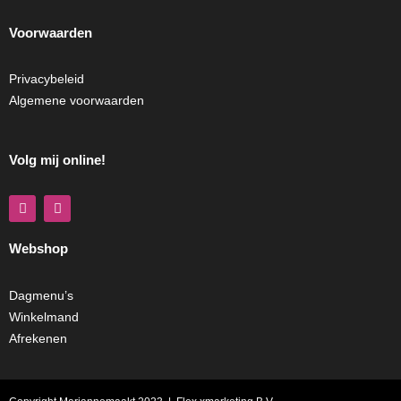
Voorwaarden
Privacybeleid
Algemene voorwaarden
Volg mij online!
F
I
a
n
c
s
e
t
Webshop
b
a
o
g
o
r
k
a
Dagmenu’s
m
Winkelmand
Afrekenen