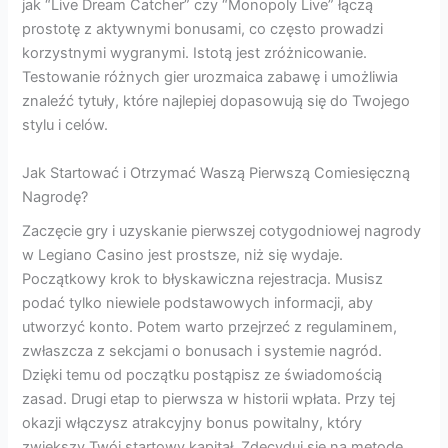
jak “Live Dream Catcher” czy “Monopoly Live” łączą
prostotę z aktywnymi bonusami, co często prowadzi
korzystnymi wygranymi. Istotą jest zróżnicowanie.
Testowanie różnych gier urozmaica zabawę i umożliwia
znaleźć tytuły, które najlepiej dopasowują się do Twojego
stylu i celów.
Jak Startować i Otrzymać Waszą Pierwszą Comiesięczną
Nagrodę?
Zaczęcie gry i uzyskanie pierwszej cotygodniowej nagrody
w Legiano Casino jest prostsze, niż się wydaje.
Początkowy krok to błyskawiczna rejestracja. Musisz
podać tylko niewiele podstawowych informacji, aby
utworzyć konto. Potem warto przejrzeć z regulaminem,
zwłaszcza z sekcjami o bonusach i systemie nagród.
Dzięki temu od początku postąpisz ze świadomością
zasad. Drugi etap to pierwsza w historii wpłata. Przy tej
okazji włączysz atrakcyjny bonus powitalny, który
zwiększy Twój startowy kapitał. Zdecyduj się na metodę