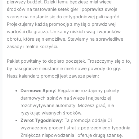
pierwszy budżet. Dzięki temu będziesz miał więcej
środków na testowanie setek gier i poprawisz swoje
szanse na dostanie się do cotygodniowej puli nagród.
Projektujemy każdą promocję z myślą o prawdziwej
wartości dla gracza. Unikamy niskich wag i warunków
obrotu, które są niemożliwe. Stawiamy na sprawiedliwe
zasady i realne korzyści.
Pakiet powitalny to dopiero początek. Troszczymy się o to,
by nasi gracze nieustannie mieli nowe powody do gry.
Nasz kalendarz promocji jest zawsze pełen:
Darmowe Spiny
: Regularnie rozdajemy pakiety
darmowych spinów na świeże i najbardziej
rozchwytywane automaty. Możesz grać, nie
ryzykując własnych środków.
Zwrot Tygodniowy
: Ta promocja oddaje Ci
wyznaczony procent strat z poprzedniego tygodnia.
Zmiękcza niepowodzenia i oferuje drugą szansę.