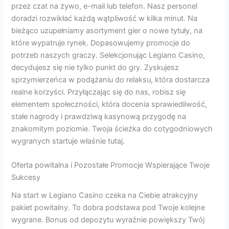
przez czat na żywo, e-mail lub telefon. Nasz personel
doradzi rozwikłać każdą wątpliwość w kilka minut. Na
bieżąco uzupełniamy asortyment gier o nowe tytuły, na
które wypatruje rynek. Dopasowujemy promocje do
potrzeb naszych graczy. Selekcjonując Legiano Casino,
decydujesz się nie tylko punkt do gry. Zyskujesz
sprzymierzeńca w podążaniu do relaksu, która dostarcza
realne korzyści. Przyłączając się do nas, robisz się
elementem społeczności, która docenia sprawiedliwość,
stałe nagrody i prawdziwą kasynową przygodę na
znakomitym poziomie. Twoja ścieżka do cotygodniowych
wygranych startuje właśnie tutaj.
Oferta powitalna i Pozostałe Promocje Wspierające Twoje
Sukcesy
Na start w Legiano Casino czeka na Ciebie atrakcyjny
pakiet powitalny. To dobra podstawa pod Twoje kolejne
wygrane. Bonus od depozytu wyraźnie powiększy Twój