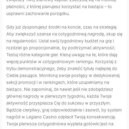
płatności, z której planujesz korzystać na bieżąco – to
usprawni zachowanie porządku.
Gdy już dysponujesz środki na koncie, czas na strategię.
Aby zwiększyć szanse na cotygodniową nagrodę, skup się
na regularności. Ustal swój tygodniowy budżet na grę i
rozdziel go proporcjonalnie, by podtrzymać aktywność.
Testuj różne kategorie gier. Kieruj uwagę na te, które dają
więcej punktów w cotygodniowym rankingu. Korzystaj z
trybu demonstracyjnego, żeby znaleźć tytuły najlepiej do
Ciebie pasujące. Monitoruj swoje postępy w dedykowanej
sekcji promocji i w rankingach, które uzupełniamy na
bieżąco. Nie zapominaj, że nawet jeśli nie zdobędziesz
głównej nagrody w pierwszym tygodniu, każda Twoja
aktywność przyspiesza Cię do sukcesu w przyszłym.
Bądźcie cierpliwy, graj odpowiedzialnie i zezwól, by system
nagród w Legiano Casino odpłacił Twoją konsekwencję.
Twoja pierwsza cotygodniowa wypłata gotówki jest na