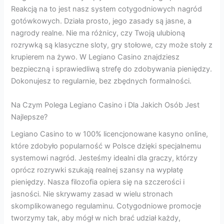
Reakcją na to jest nasz system cotygodniowych nagród
gotówkowych. Działa prosto, jego zasady są jasne, a
nagrody realne. Nie ma różnicy, czy Twoją ulubioną
rozrywką są klasyczne sloty, gry stołowe, czy może stoły z
krupierem na żywo. W Legiano Casino znajdziesz
bezpieczną i sprawiedliwą strefę do zdobywania pieniędzy.
Dokonujesz to regularnie, bez zbędnych formalności.
Na Czym Polega Legiano Casino i Dla Jakich Osób Jest
Najlepsze?
Legiano Casino to w 100% licencjonowane kasyno online,
które zdobyło popularność w Polsce dzięki specjalnemu
systemowi nagród. Jesteśmy idealni dla graczy, którzy
oprócz rozrywki szukają realnej szansy na wypłatę
pieniędzy. Nasza filozofia opiera się na szczerości i
jasności. Nie skrywamy zasad w wielu stronach
skomplikowanego regulaminu. Cotygodniowe promocje
tworzymy tak, aby mógł w nich brać udział każdy,