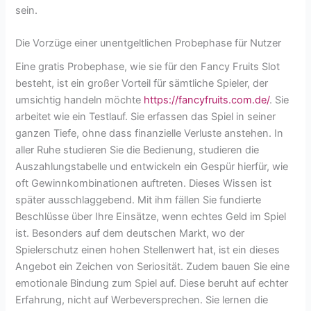
sein.
Die Vorzüge einer unentgeltlichen Probephase für Nutzer
Eine gratis Probephase, wie sie für den Fancy Fruits Slot
besteht, ist ein großer Vorteil für sämtliche Spieler, der
umsichtig handeln möchte
https://fancyfruits.com.de/
. Sie
arbeitet wie ein Testlauf. Sie erfassen das Spiel in seiner
ganzen Tiefe, ohne dass finanzielle Verluste anstehen. In
aller Ruhe studieren Sie die Bedienung, studieren die
Auszahlungstabelle und entwickeln ein Gespür hierfür, wie
oft Gewinnkombinationen auftreten. Dieses Wissen ist
später ausschlaggebend. Mit ihm fällen Sie fundierte
Beschlüsse über Ihre Einsätze, wenn echtes Geld im Spiel
ist. Besonders auf dem deutschen Markt, wo der
Spielerschutz einen hohen Stellenwert hat, ist ein dieses
Angebot ein Zeichen von Seriosität. Zudem bauen Sie eine
emotionale Bindung zum Spiel auf. Diese beruht auf echter
Erfahrung, nicht auf Werbeversprechen. Sie lernen die