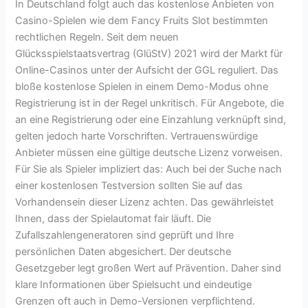
In Deutschland folgt auch das kostenlose Anbieten von
Casino-Spielen wie dem Fancy Fruits Slot bestimmten
rechtlichen Regeln. Seit dem neuen
Glücksspielstaatsvertrag (GlüStV) 2021 wird der Markt für
Online-Casinos unter der Aufsicht der GGL reguliert. Das
bloße kostenlose Spielen in einem Demo-Modus ohne
Registrierung ist in der Regel unkritisch. Für Angebote, die
an eine Registrierung oder eine Einzahlung verknüpft sind,
gelten jedoch harte Vorschriften. Vertrauenswürdige
Anbieter müssen eine gültige deutsche Lizenz vorweisen.
Für Sie als Spieler impliziert das: Auch bei der Suche nach
einer kostenlosen Testversion sollten Sie auf das
Vorhandensein dieser Lizenz achten. Das gewährleistet
Ihnen, dass der Spielautomat fair läuft. Die
Zufallszahlengeneratoren sind geprüft und Ihre
persönlichen Daten abgesichert. Der deutsche
Gesetzgeber legt großen Wert auf Prävention. Daher sind
klare Informationen über Spielsucht und eindeutige
Grenzen oft auch in Demo-Versionen verpflichtend.