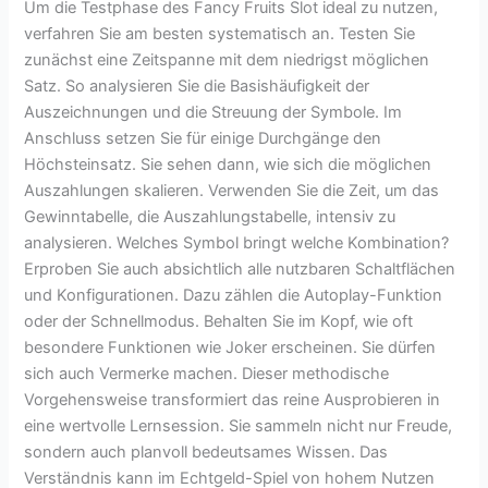
Um die Testphase des Fancy Fruits Slot ideal zu nutzen,
verfahren Sie am besten systematisch an. Testen Sie
zunächst eine Zeitspanne mit dem niedrigst möglichen
Satz. So analysieren Sie die Basishäufigkeit der
Auszeichnungen und die Streuung der Symbole. Im
Anschluss setzen Sie für einige Durchgänge den
Höchsteinsatz. Sie sehen dann, wie sich die möglichen
Auszahlungen skalieren. Verwenden Sie die Zeit, um das
Gewinntabelle, die Auszahlungstabelle, intensiv zu
analysieren. Welches Symbol bringt welche Kombination?
Erproben Sie auch absichtlich alle nutzbaren Schaltflächen
und Konfigurationen. Dazu zählen die Autoplay-Funktion
oder der Schnellmodus. Behalten Sie im Kopf, wie oft
besondere Funktionen wie Joker erscheinen. Sie dürfen
sich auch Vermerke machen. Dieser methodische
Vorgehensweise transformiert das reine Ausprobieren in
eine wertvolle Lernsession. Sie sammeln nicht nur Freude,
sondern auch planvoll bedeutsames Wissen. Das
Verständnis kann im Echtgeld-Spiel von hohem Nutzen