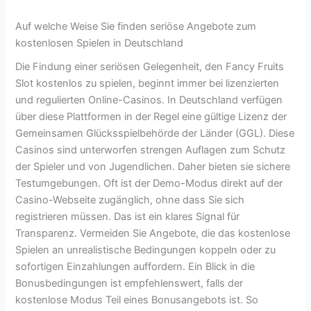
Auf welche Weise Sie finden seriöse Angebote zum
kostenlosen Spielen in Deutschland
Die Findung einer seriösen Gelegenheit, den Fancy Fruits
Slot kostenlos zu spielen, beginnt immer bei lizenzierten
und regulierten Online-Casinos. In Deutschland verfügen
über diese Plattformen in der Regel eine gültige Lizenz der
Gemeinsamen Glücksspielbehörde der Länder (GGL). Diese
Casinos sind unterworfen strengen Auflagen zum Schutz
der Spieler und von Jugendlichen. Daher bieten sie sichere
Testumgebungen. Oft ist der Demo-Modus direkt auf der
Casino-Webseite zugänglich, ohne dass Sie sich
registrieren müssen. Das ist ein klares Signal für
Transparenz. Vermeiden Sie Angebote, die das kostenlose
Spielen an unrealistische Bedingungen koppeln oder zu
sofortigen Einzahlungen auffordern. Ein Blick in die
Bonusbedingungen ist empfehlenswert, falls der
kostenlose Modus Teil eines Bonusangebots ist. So