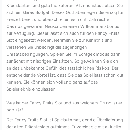
Kreditkarten sind gute Indikatoren. Als nächstes setzen Sie
sich ein klares Budget. Dieses Guthaben legen Sie einzig für
Freizeit bereit und überschreiten es nicht. Zahlreiche
Casinos gewähren Neukunden einen Willkommensbonus
zur Verfügung. Dieser lässt sich auch für den Fancy Fruits
Slot eingesetzt werden. Nehmen Sie zur Kenntnis und
verstehen Sie unbedingt die zugehörigen
Umsatzbedingungen. Spielen Sie im Echtgeldmodus dann
zunächst mit niedrigen Einsätzen. So gewöhnen Sie sich
an das unbekannte Gefühl des tatsächlichen Risikos. Der
entscheidende Vorteil ist, dass Sie das Spiel jetzt schon gut
kennen. Sie können sich voll und ganz auf das
Spielerlebnis einzulassen.
Was ist der Fancy Fruits Slot und aus welchem Grund ist er
populär?
Der Fancy Fruits Slot ist Spielautomat, der die Überlieferung
der alten Früchteslots aufnimmt. Er vereint sie mit aktueller