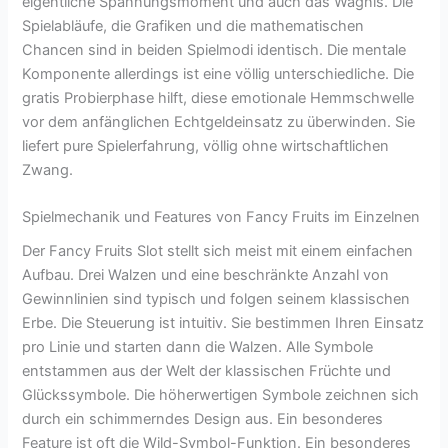
eigentliche Spannungsmoment und auch das Wagnis. Die
Spielabläufe, die Grafiken und die mathematischen
Chancen sind in beiden Spielmodi identisch. Die mentale
Komponente allerdings ist eine völlig unterschiedliche. Die
gratis Probierphase hilft, diese emotionale Hemmschwelle
vor dem anfänglichen Echtgeldeinsatz zu überwinden. Sie
liefert pure Spielerfahrung, völlig ohne wirtschaftlichen
Zwang.
Spielmechanik und Features von Fancy Fruits im Einzelnen
Der Fancy Fruits Slot stellt sich meist mit einem einfachen
Aufbau. Drei Walzen und eine beschränkte Anzahl von
Gewinnlinien sind typisch und folgen seinem klassischen
Erbe. Die Steuerung ist intuitiv. Sie bestimmen Ihren Einsatz
pro Linie und starten dann die Walzen. Alle Symbole
entstammen aus der Welt der klassischen Früchte und
Glückssymbole. Die höherwertigen Symbole zeichnen sich
durch ein schimmerndes Design aus. Ein besonderes
Feature ist oft die Wild-Symbol-Funktion. Ein besonderes