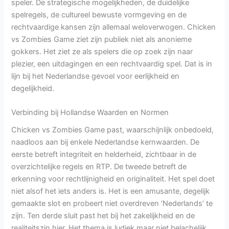
speler. De strategische mogelijkheden, de duidelijke
spelregels, de cultureel bewuste vormgeving en de
rechtvaardige kansen zijn allemaal weloverwogen. Chicken
vs Zombies Game ziet zijn publiek niet als anonieme
gokkers. Het ziet ze als spelers die op zoek zijn naar
plezier, een uitdagingen en een rechtvaardig spel. Dat is in
lijn bij het Nederlandse gevoel voor eerlijkheid en
degelijkheid.
Verbinding bij Hollandse Waarden en Normen
Chicken vs Zombies Game past, waarschijnlijk onbedoeld,
naadloos aan bij enkele Nederlandse kernwaarden. De
eerste betreft integriteit en helderheid, zichtbaar in de
overzichtelijke regels en RTP. De tweede betreft de
erkenning voor rechtlijnigheid en originaliteit. Het spel doet
niet alsof het iets anders is. Het is een amusante, degelijk
gemaakte slot en probeert niet overdreven ‘Nederlands’ te
zijn. Ten derde sluit past het bij het zakelijkheid en de
realiteitszin hier. Het thema is ludiek maar niet belachelijk,