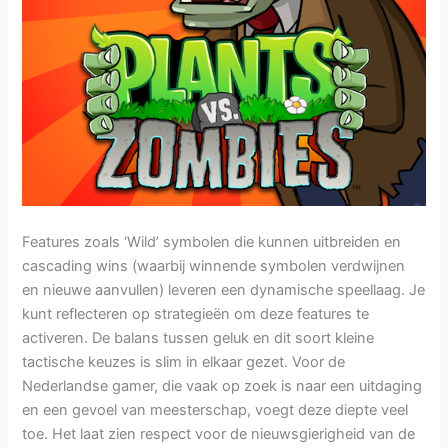
Features zoals ‘Wild’ symbolen die kunnen uitbreiden en
cascading wins (waarbij winnende symbolen verdwijnen
en nieuwe aanvullen) leveren een dynamische speellaag. Je
kunt reflecteren op strategieën om deze features te
activeren. De balans tussen geluk en dit soort kleine
tactische keuzes is slim in elkaar gezet. Voor de
Nederlandse gamer, die vaak op zoek is naar een uitdaging
en een gevoel van meesterschap, voegt deze diepte veel
toe. Het laat zien respect voor de nieuwsgierigheid van de