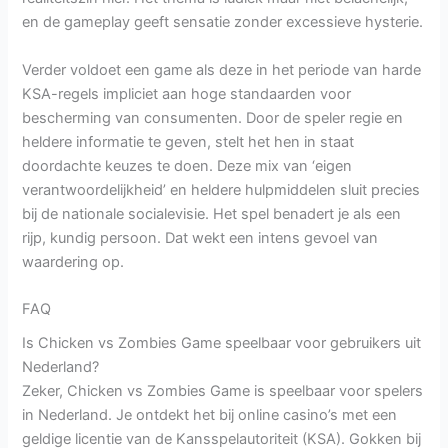
en de gameplay geeft sensatie zonder excessieve hysterie.
Verder voldoet een game als deze in het periode van harde
KSA-regels impliciet aan hoge standaarden voor
bescherming van consumenten. Door de speler regie en
heldere informatie te geven, stelt het hen in staat
doordachte keuzes te doen. Deze mix van ‘eigen
verantwoordelijkheid’ en heldere hulpmiddelen sluit precies
bij de nationale socialevisie. Het spel benadert je als een
rijp, kundig persoon. Dat wekt een intens gevoel van
waardering op.
FAQ
Is Chicken vs Zombies Game speelbaar voor gebruikers uit
Nederland?
Zeker, Chicken vs Zombies Game is speelbaar voor spelers
in Nederland. Je ontdekt het bij online casino’s met een
geldige licentie van de Kansspelautoriteit (KSA). Gokken bij