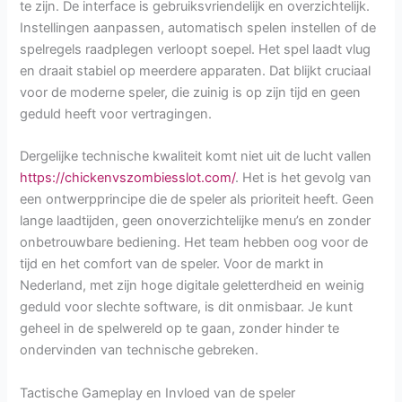
te zijn. De interface is gebruiksvriendelijk en overzichtelijk.
Instellingen aanpassen, automatisch spelen instellen of de
spelregels raadplegen verloopt soepel. Het spel laadt vlug
en draait stabiel op meerdere apparaten. Dat blijkt cruciaal
voor de moderne speler, die zuinig is op zijn tijd en geen
geduld heeft voor vertragingen.
Dergelijke technische kwaliteit komt niet uit de lucht vallen
https://chickenvszombiesslot.com/
. Het is het gevolg van
een ontwerpprincipe die de speler als prioriteit heeft. Geen
lange laadtijden, geen onoverzichtelijke menu’s en zonder
onbetrouwbare bediening. Het team hebben oog voor de
tijd en het comfort van de speler. Voor de markt in
Nederland, met zijn hoge digitale geletterdheid en weinig
geduld voor slechte software, is dit onmisbaar. Je kunt
geheel in de spelwereld op te gaan, zonder hinder te
ondervinden van technische gebreken.
Tactische Gameplay en Invloed van de speler