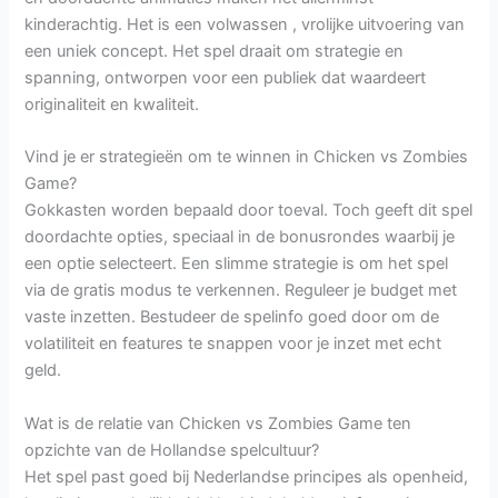
kinderachtig. Het is een volwassen , vrolijke uitvoering van
een uniek concept. Het spel draait om strategie en
spanning, ontworpen voor een publiek dat waardeert
originaliteit en kwaliteit.
Vind je er strategieën om te winnen in Chicken vs Zombies
Game?
Gokkasten worden bepaald door toeval. Toch geeft dit spel
doordachte opties, speciaal in de bonusrondes waarbij je
een optie selecteert. Een slimme strategie is om het spel
via de gratis modus te verkennen. Reguleer je budget met
vaste inzetten. Bestudeer de spelinfo goed door om de
volatiliteit en features te snappen voor je inzet met echt
geld.
Wat is de relatie van Chicken vs Zombies Game ten
opzichte van de Hollandse spelcultuur?
Het spel past goed bij Nederlandse principes als openheid,