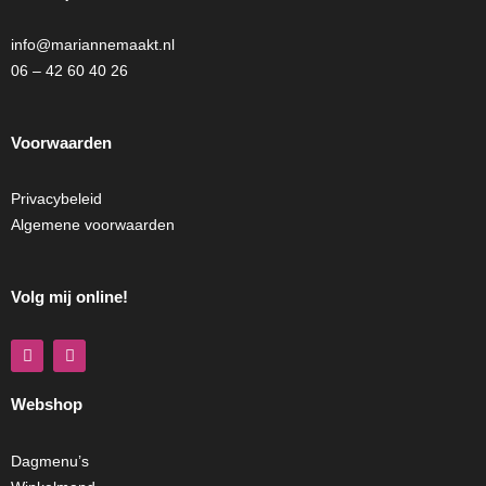
info@mariannemaakt.nl
06 – 42 60 40 26
Voorwaarden
Privacybeleid
Algemene voorwaarden
Volg mij online!
F
I
a
n
c
s
e
t
Webshop
b
a
o
g
o
r
k
a
Dagmenu’s
m