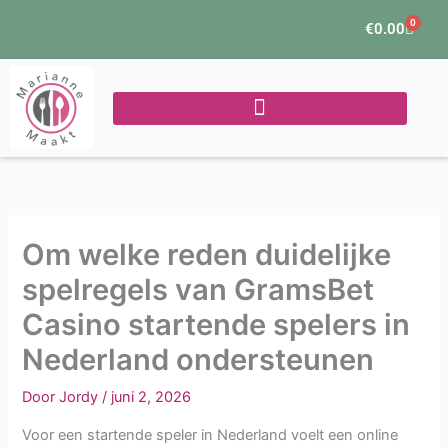
Ga
0
Winke
€
0.00
naar
de
inhoud
Om welke reden duidelijke
spelregels van GramsBet
Casino startende spelers in
Nederland ondersteunen
Door
Jordy
/
juni 2, 2026
Voor een startende speler in Nederland voelt een online