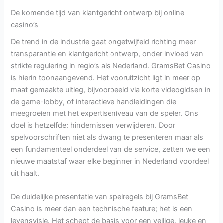
De komende tijd van klantgericht ontwerp bij online
casino’s
De trend in de industrie gaat ongetwijfeld richting meer
transparantie en klantgericht ontwerp, onder invloed van
strikte regulering in regio’s als Nederland. GramsBet Casino
is hierin toonaangevend. Het vooruitzicht ligt in meer op
maat gemaakte uitleg, bijvoorbeeld via korte videogidsen in
de game-lobby, of interactieve handleidingen die
meegroeien met het expertiseniveau van de speler. Ons
doel is hetzelfde: hindernissen verwijderen. Door
spelvoorschriften niet als dwang te presenteren maar als
een fundamenteel onderdeel van de service, zetten we een
nieuwe maatstaf waar elke beginner in Nederland voordeel
uit haalt.
De duidelijke presentatie van spelregels bij GramsBet
Casino is meer dan een technische feature; het is een
levensvisie. Het schept de basis voor een veilige, leuke en