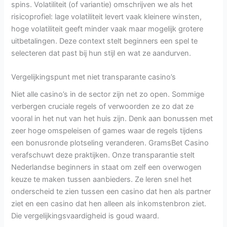
spins. Volatiliteit (of variantie) omschrijven we als het
risicoprofiel: lage volatiliteit levert vaak kleinere winsten,
hoge volatiliteit geeft minder vaak maar mogelijk grotere
uitbetalingen. Deze context stelt beginners een spel te
selecteren dat past bij hun stijl en wat ze aandurven.
Vergelijkingspunt met niet transparante casino’s
Niet alle casino’s in de sector zijn net zo open. Sommige
verbergen cruciale regels of verwoorden ze zo dat ze
vooral in het nut van het huis zijn. Denk aan bonussen met
zeer hoge omspeleisen of games waar de regels tijdens
een bonusronde plotseling veranderen. GramsBet Casino
verafschuwt deze praktijken. Onze transparantie stelt
Nederlandse beginners in staat om zelf een overwogen
keuze te maken tussen aanbieders. Ze leren snel het
onderscheid te zien tussen een casino dat hen als partner
ziet en een casino dat hen alleen als inkomstenbron ziet.
Die vergelijkingsvaardigheid is goud waard.