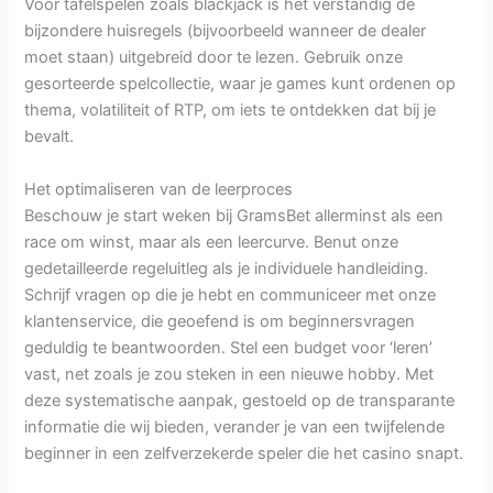
Voor tafelspelen zoals blackjack is het verstandig de
bijzondere huisregels (bijvoorbeeld wanneer de dealer
moet staan) uitgebreid door te lezen. Gebruik onze
gesorteerde spelcollectie, waar je games kunt ordenen op
thema, volatiliteit of RTP, om iets te ontdekken dat bij je
bevalt.
Het optimaliseren van de leerproces
Beschouw je start weken bij GramsBet allerminst als een
race om winst, maar als een leercurve. Benut onze
gedetailleerde regeluitleg als je individuele handleiding.
Schrijf vragen op die je hebt en communiceer met onze
klantenservice, die geoefend is om beginnersvragen
geduldig te beantwoorden. Stel een budget voor ‘leren’
vast, net zoals je zou steken in een nieuwe hobby. Met
deze systematische aanpak, gestoeld op de transparante
informatie die wij bieden, verander je van een twijfelende
beginner in een zelfverzekerde speler die het casino snapt.