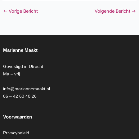
←
Vorige Bericht
Volgende Bericht
→
Marianne Maakt
Gevestigd in Utrecht
Ma – vrij
info@mariannemaakt.nl
06 – 42 60 40 26
Voorwaarden
Privacybeleid