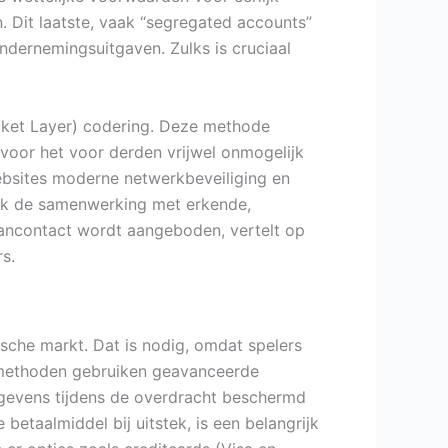
 Dit laatste, vaak “segregated accounts”
dernemingsuitgaven. Zulks is cruciaal
cket Layer) codering. Deze methode
voor het voor derden vrijwel onmogelijk
bsites moderne netwerkbeveiliging en
 ook de samenwerking met erkende,
ancontact wordt aangeboden, vertelt op
s.
sche markt. Dat is nodig, omdat spelers
le methoden gebruiken geavanceerde
 gegevens tijdens de overdracht beschermd
betaalmiddel bij uitstek, is een belangrijk