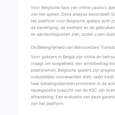
Voor Belgische fans van online casino’s sp
van het spelen. Deze analyse beoordeelt G
het platform voor Belgische spelers echt 
de beveiliging, de snelheid en de gebruike
en aandachtspunten zien, zodat u een duide
De Belangrijkheid van Betrouwbare Transac
Voor gokkers in België zijn vlotte en betr
vraagt om soepelheid; een winstbedrag moet
plaatsnemen. Belgische spelers zijn pragmat
onduidelijke voorwaarden stelt, raakt kwij
haar betalingsdiensten prominent in de schi
nauwgezette toezicht van de KSC zijn lice
afhandeling. Een evaluatie van deze garant
van het platform.