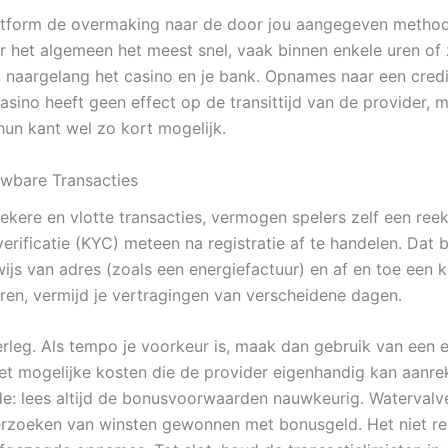
latform de overmaking naar de door jou aangegeven methode
 over het algemeen het meest snel, vaak binnen enkele uren 
 naargelang het casino en je bank. Opnames naar een credi
sino heeft geen effect op de transittijd van de provider, m
hun kant wel zo kort mogelijk.
uwbare Transacties
zekere en vlotte transacties, vermogen spelers zelf een r
verificatie (KYC) meteen na registratie af te handelen. Dat
wijs van adres (zoals een energiefactuur) en af en toe een 
ren, vermijd je vertragingen van verscheidene dagen.
leg. Als tempo je voorkeur is, maak dan gebruik van een e-w
et mogelijke kosten die de provider eigenhandig kan aanr
de: lees altijd de bonusvoorwaarden nauwkeurig. Watervalve
erzoeken van winsten gewonnen met bonusgeld. Het niet res