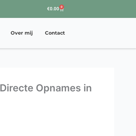
0
Winkelwagen
€
0.00
Over mij
Contact
 Directe Opnames in