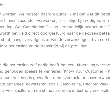
ht
n worden. We moeten daarom duidelijk maken wat dit betek
jk binnen seconden verwerken; er is altijd tijd nodig voor 
king. Wat Gamblerina Casino vermoedelijk bedoelt met “dire
wordt het geld direct doorgestuurd naar de gekozen betaa
r staat, hangt vervolgens af van de verwerkingstijd van de 
or het casino en de transittijd bij de provider.
d die het casino zelf nodig heeft om een uitbetalingsverzoek
sino gehouden spelers te verifiëren (Know Your Customer –
account volledig is geverifieerd en eventuele bonusvoorwaa
recte opnames” adverteren, zoals Gamblerina, trachten vaak 
t is veel sneller dan de standaard in de industrie van enke