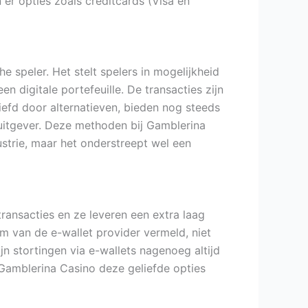
 er opties zoals creditcards (Visa en
e speler. Het stelt spelers in mogelijkheid
 digitale portefeuille. De transacties zijn
iefd door alternatieven, bieden nog steeds
uitgever. Deze methoden bij Gamblerina
dustrie, maar het onderstreept wel een
transacties en ze leveren een extra laag
am van de e-wallet provider vermeld, niet
jn stortingen via e-wallets nagenoeg altijd
t Gamblerina Casino deze geliefde opties