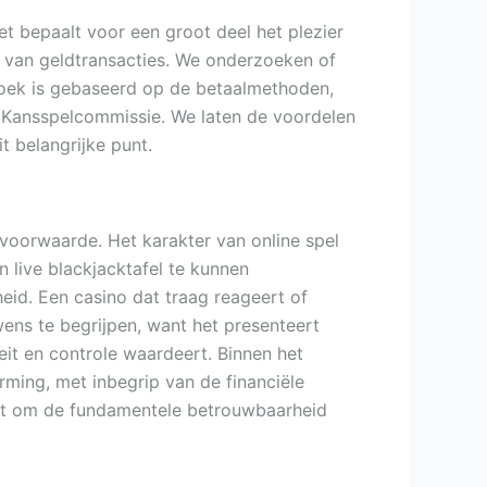
et bepaalt voor een groot deel het plezier
d van geldtransacties. We onderzoeken of
rzoek is gebaseerd op de betaalmethoden,
he Kansspelcommissie. We laten de voordelen
t belangrijke punt.
 voorwaarde. Het karakter van online spel
 live blackjacktafel te kunnen
heid. Een casino dat traag reageert of
wens te begrijpen, want het presenteert
teit en controle waardeert. Binnen het
ing, met inbegrip van de financiële
gaat om de fundamentele betrouwbaarheid