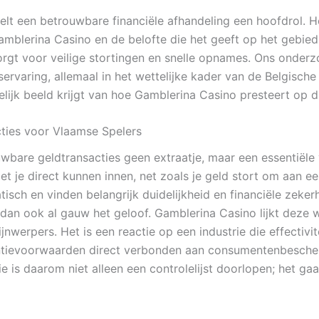
eelt een betrouwbare financiële afhandeling een hoofdrol. H
amblerina Casino en de belofte die het geeft op het gebie
zorgt voor veilige stortingen en snelle opnames. Ons onde
rservaring, allemaal in het wettelijke kader van de Belgisc
lijk beeld krijgt van hoe Gamblerina Casino presteert op di
ties voor Vlaamse Spelers
ouwbare geldtransacties geen extraatje, maar een essentiële
 je direct kunnen innen, net zoals je geld stort om aan een
isch en vinden belangrijk duidelijkheid en financiële zeker
t dan ook al gauw het geloof. Gamblerina Casino lijkt deze 
jnwerpers. Het is een reactie op een industrie die effectivi
ntievoorwaarden direct verbonden aan consumentenbescherm
ie is daarom niet alleen een controlelijst doorlopen; het 