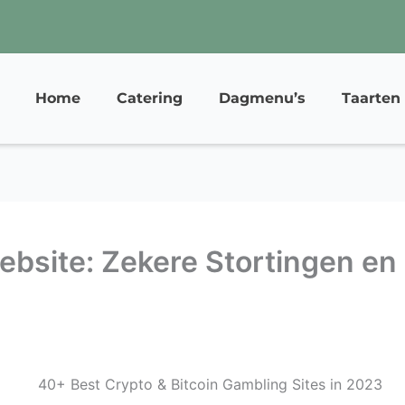
Home
Catering
Dagmenu’s
Taarten
bsite: Zekere Stortingen en