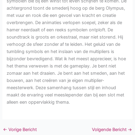
symbolen die bij een winst tot leven schijnen te komen. De
achtergrond toont de smederij hoog op de berg Olympus,
met vuur en rook die een gevoel van kracht en creatie
overbrengen. De animaties verlopen soepel, zeker als de
hamer neerdaalt of een reeks symbolen ontploft. De
soundtrack is groots en orkestraal, maar niet storend. Hij
verhoogt de sfeer zonder af te leiden. Het geluid van de
tumbling symbols en het inslaan van de multipliers is
bijzonder bevredigend. Wat ik het meest apprecieer, is hoe
het thema verweven is met de gameplay. Je bent niet
zomaar aan het draaien. Je bent aan het smeden, aan het
bouwen, aan het creëren van je eigen multiplier-
meesterwerk. Deze samenhang tussen stijl en inhoud
maakt de ervaring veel meeslepender dan bij een slot met
alleen een oppervlakkig thema.
←
Vorige Bericht
Volgende Bericht
→