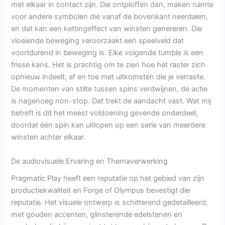
met elkaar in contact zijn. Die ontploffen dan, maken ruimte
voor andere symbolen die vanaf de bovenkant neerdalen,
en dat kan een kettingeffect van winsten genereren. Die
vloeiende beweging veroorzaakt een speelveld dat
voortdurend in beweging is. Elke volgende tumble is een
frisse kans. Het is prachtig om te zien hoe het raster zich
opnieuw indeelt, af en toe met uitkomsten die je verraste.
De momenten van stilte tussen spins verdwijnen, de actie
is nagenoeg non-stop. Dat trekt de aandacht vast. Wat mij
betreft is dit het meest voldoening gevende onderdeel,
doordat één spin kan uitlopen op een serie van meerdere
winsten achter elkaar.
De audiovisuele Ervaring en Themaverwerking
Pragmatic Play heeft een reputatie op het gebied van zijn
productiekwaliteit en Forge of Olympus bevestigt die
reputatie. Het visuele ontwerp is schitterend gedetailleerd,
met gouden accenten, glinsterende edelstenen en