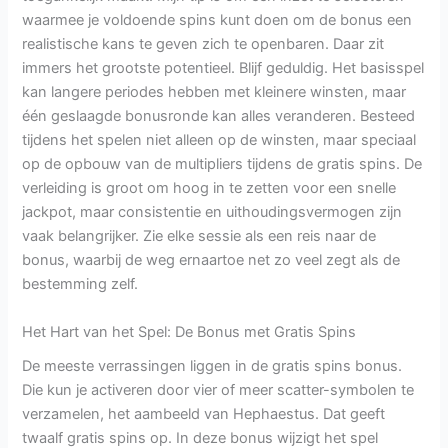
waarmee je voldoende spins kunt doen om de bonus een
realistische kans te geven zich te openbaren. Daar zit
immers het grootste potentieel. Blijf geduldig. Het basisspel
kan langere periodes hebben met kleinere winsten, maar
één geslaagde bonusronde kan alles veranderen. Besteed
tijdens het spelen niet alleen op de winsten, maar speciaal
op de opbouw van de multipliers tijdens de gratis spins. De
verleiding is groot om hoog in te zetten voor een snelle
jackpot, maar consistentie en uithoudingsvermogen zijn
vaak belangrijker. Zie elke sessie als een reis naar de
bonus, waarbij de weg ernaartoe net zo veel zegt als de
bestemming zelf.
Het Hart van het Spel: De Bonus met Gratis Spins
De meeste verrassingen liggen in de gratis spins bonus.
Die kun je activeren door vier of meer scatter-symbolen te
verzamelen, het aambeeld van Hephaestus. Dat geeft
twaalf gratis spins op. In deze bonus wijzigt het spel