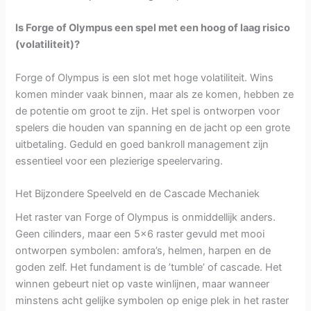
Is Forge of Olympus een spel met een hoog of laag risico
(volatiliteit)?
Forge of Olympus is een slot met hoge volatiliteit. Wins
komen minder vaak binnen, maar als ze komen, hebben ze
de potentie om groot te zijn. Het spel is ontworpen voor
spelers die houden van spanning en de jacht op een grote
uitbetaling. Geduld en goed bankroll management zijn
essentieel voor een plezierige speelervaring.
Het Bijzondere Speelveld en de Cascade Mechaniek
Het raster van Forge of Olympus is onmiddellijk anders.
Geen cilinders, maar een 5×6 raster gevuld met mooi
ontworpen symbolen: amfora’s, helmen, harpen en de
goden zelf. Het fundament is de ’tumble’ of cascade. Het
winnen gebeurt niet op vaste winlijnen, maar wanneer
minstens acht gelijke symbolen op enige plek in het raster