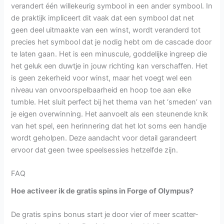
verandert één willekeurig symbool in een ander symbool. In
de praktijk impliceert dit vaak dat een symbool dat net
geen deel uitmaakte van een winst, wordt veranderd tot
precies het symbool dat je nodig hebt om de cascade door
te laten gaan. Het is een minuscule, goddelijke ingreep die
het geluk een duwtje in jouw richting kan verschaffen. Het
is geen zekerheid voor winst, maar het voegt wel een
niveau van onvoorspelbaarheid en hoop toe aan elke
tumble. Het sluit perfect bij het thema van het ‘smeden’ van
je eigen overwinning. Het aanvoelt als een steunende knik
van het spel, een herinnering dat het lot soms een handje
wordt geholpen. Deze aandacht voor detail garandeert
ervoor dat geen twee speelsessies hetzelfde zijn.
FAQ
Hoe activeer ik de gratis spins in Forge of Olympus?
De gratis spins bonus start je door vier of meer scatter-