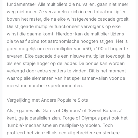
fundamenteel. Alle multipliers die nu vallen, gaan niet meer
weg niet meer. Ze verzamelen zich in een totaal multiplier
boven het raster, die na elke winstgevende cascade groeit.
Die stijgende multiplier functioneert vervolgens op elke
winst die daarna komt. Hierdoor kan de multiplier tijdens
die twaalf spins tot astronomische hoogten stijgen. Het is
goed mogelijk om een multiplier van x50, x100 of hoger te
ervaren. Elke cascade die een nieuwe multiplier toevoegt, is
als een stapje hoger op de ladder. De bonus kan worden
verlengd door extra scatters te vinden. Dit is het moment
waarop alle elementen van het spel samenvallen voor de
meest memorabele speelmomenten.
Vergelijking met Andere Populaire Slots
Als je games als ‘Gates of Olympus’ of ‘Sweet Bonanza’
kent, ga je parallellen zien. Forge of Olympus past ook het
’tumble’-mechanisme en multiplier-symbolen. Toch
profileert het zichzelf als een uitgebreidere en sterkere