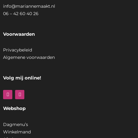
info@mariannemaakt.nl
06 – 42 60 40 26
Voorwaarden
Privacybeleid
Algemene voorwaarden
Volg mij online!
F
I
a
n
c
s
e
t
Webshop
b
a
o
g
o
r
k
a
Dagmenu’s
m
Winkelmand