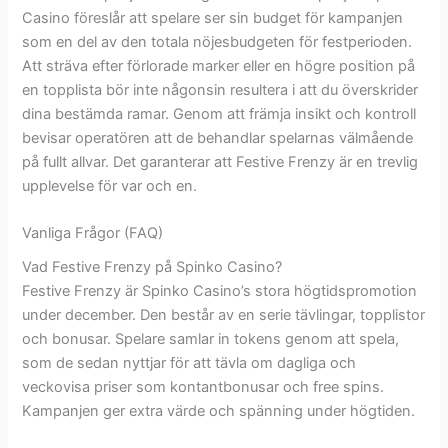
Casino föreslår att spelare ser sin budget för kampanjen
som en del av den totala nöjesbudgeten för festperioden.
Att sträva efter förlorade marker eller en högre position på
en topplista bör inte någonsin resultera i att du överskrider
dina bestämda ramar. Genom att främja insikt och kontroll
bevisar operatören att de behandlar spelarnas välmående
på fullt allvar. Det garanterar att Festive Frenzy är en trevlig
upplevelse för var och en.
Vanliga Frågor (FAQ)
Vad Festive Frenzy på Spinko Casino?
Festive Frenzy är Spinko Casino’s stora högtidspromotion
under december. Den består av en serie tävlingar, topplistor
och bonusar. Spelare samlar in tokens genom att spela,
som de sedan nyttjar för att tävla om dagliga och
veckovisa priser som kontantbonusar och free spins.
Kampanjen ger extra värde och spänning under högtiden.