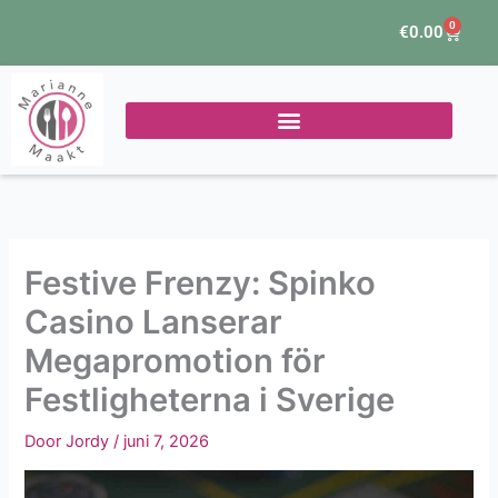
Ga
0
Winkel
€
0.00
naar
de
inhoud
Festive Frenzy: Spinko
Casino Lanserar
Megapromotion för
Festligheterna i Sverige
Door
Jordy
/
juni 7, 2026