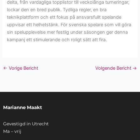
delta, från vardagliga topplistor till veckolånga turneringar,
lockar den en bred publik. Tydliga regler, en bra
teknikplattform och ett fokus på ansvarsfullt spelande
uppvisar ett helhetstänk. För svenska spelare som vill göra
sin spelupplevelse mer festlig under säsongen ger denna
kampanj ett stimulerande och roligt sätt att fira.
←
Vorige Bericht
Volgende Bericht
→
Marianne Maakt
Gevestigd in Utrecht
Ma – vrij