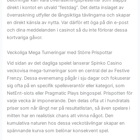
belöningar kan vara överraskningspresenter som släpps
direkt i kontot en utvald “festdag”. Det detta inslaget av
överraskning utfyller de långsiktiga tävlingarna och skapar
en direkt känsla av nytta. Var därför ett öga på din e-post
och dina meddelanden i casinot så du inte förlorar dessa
kortvariga gåvor.
Veckoliga Mega Turneringar med Större Prispottar
Vid sidan av det dagliga spelet lanserar Spinko Casino
veckovisa mega-turneringar som en central del av Festive
Frenzy. Dessa evenemang pågår i sju dagar och fokuserar
sig ofta på en specifik spelleverantör eller kategori, som
NetEnt-slots eller Pragmatic Plays bingospel. Prispotten för
varje vecka är imponerande. Den delas ofta ut i hundratals
priser som når långt ner på resultatlistan, så även spelare i
mitten har en realistisk chans att vinna något. Den
kumulativa naturen hos dessa veckotävlingar skapar en
spännande kurva som belönar konsekvent spel.