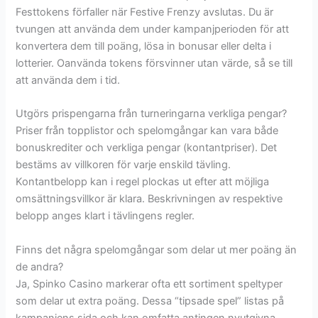
Festtokens förfaller när Festive Frenzy avslutas. Du är
tvungen att använda dem under kampanjperioden för att
konvertera dem till poäng, lösa in bonusar eller delta i
lotterier. Oanvända tokens försvinner utan värde, så se till
att använda dem i tid.
Utgörs prispengarna från turneringarna verkliga pengar?
Priser från topplistor och spelomgångar kan vara både
bonuskrediter och verkliga pengar (kontantpriser). Det
bestäms av villkoren för varje enskild tävling.
Kontantbelopp kan i regel plockas ut efter att möjliga
omsättningsvillkor är klara. Beskrivningen av respektive
belopp anges klart i tävlingens regler.
Finns det några spelomgångar som delar ut mer poäng än
de andra?
Ja, Spinko Casino markerar ofta ett sortiment speltyper
som delar ut extra poäng. Dessa “tipsade spel” listas på
kampanjens sida och kan omfatta antingen nyutgivna