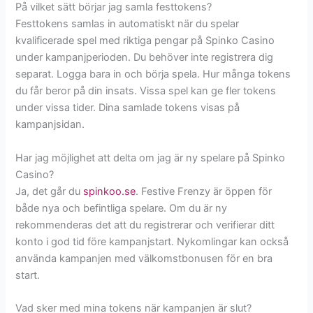
På vilket sätt börjar jag samla festtokens?
Festtokens samlas in automatiskt när du spelar
kvalificerade spel med riktiga pengar på Spinko Casino
under kampanjperioden. Du behöver inte registrera dig
separat. Logga bara in och börja spela. Hur många tokens
du får beror på din insats. Vissa spel kan ge fler tokens
under vissa tider. Dina samlade tokens visas på
kampanjsidan.
Har jag möjlighet att delta om jag är ny spelare på Spinko
Casino?
Ja, det går du
spinkoo.se
. Festive Frenzy är öppen för
både nya och befintliga spelare. Om du är ny
rekommenderas det att du registrerar och verifierar ditt
konto i god tid före kampanjstart. Nykomlingar kan också
använda kampanjen med välkomstbonusen för en bra
start.
Vad sker med mina tokens när kampanjen är slut?