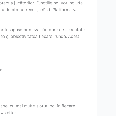
ecția jucătorilor. Funcțiile noi vor include
tru durata petrecut jucând. Platforma va
 vor fi supuse prin evaluări dure de securitate
a și obiectivitatea fiecărei runde. Acest
r.
ape, cu mai multe sloturi noi în fiecare
ewsletter.