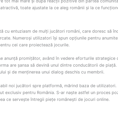
e tot mai mare și după reacții pozitive din partea comunității
atractivă, toate ajustate la ce aleg românii și la ce funcțio
 cu entuziasm de mulți jucători români, care doresc să înce
ărcate. Numeroși utilizatori își spun opțiunile pentru anumit
ntru cei care proiectează jocurile.
anunță promițător, având în vedere eforturile strategice de
orma are șansa să devină unul dintre conducătorii de piață.
tului și de menținerea unui dialog deschis cu membrii.
il noi jucători spre platformă, mărind baza de utilizatori. 
inut exclusiv pentru România. S-ar naște astfel un proces po
ea ce servește întregii piețe românești de jocuri online.