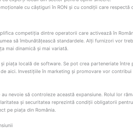
moționale cu câștiguri în RON și cu condiții care respectă 
fica competiția dintre operatorii care activează în România
umea să îmbunătățească standardele. Alți furnizori vor trebu
ața mai dinamică și mai variată.
 și piața locală de software. Se pot crea parteneriate între 
de aici. Investițiile în marketing și promovare vor contribui
re au nevoie să controleze această expansiune. Rolul lor ră
laritatea și securitatea reprezintă condiții obligatorii pentr
ect pe piața din România.
siunii