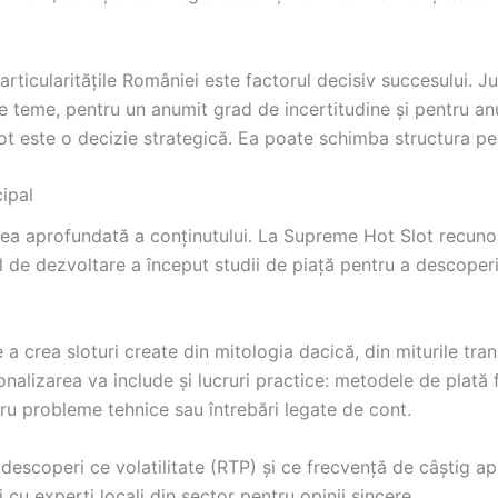
rticularitățile României este factorul decisiv succesului. Ju
te teme, pentru un anumit grad de incertitudine și pentru an
 este o decizie strategică. Ea poate schimba structura pe
ipal
zarea aprofundată a conținutului. La Supreme Hot Slot recun
de dezvoltare a început studii de piață pentru a descoperi 
e a crea sloturi create din mitologia dacică, din miturile tr
nalizarea va include și lucruri practice: metodele de plată fo
ru probleme tehnice sau întrebări legate de cont.
descoperi ce volatilitate (RTP) și ce frecvență de câștig ap
 cu experți locali din sector pentru opinii sincere.