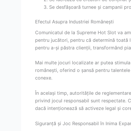
Se desfășoară turnee și campanii pro
Efectul Asupra Industriei Românești
Comunicatul de la Supreme Hot Slot va ampli
pentru jucători, pentru că determină toată l
pentru a-și păstra clienții, transformând pi
Mai multe jocuri localizate ar putea stimula
românești, oferind o șansă pentru talentele 
conexe.
În același timp, autoritățile de reglementa
privind jocul responsabil sunt respectate. C
dacă intenționează să activeze legal și cor
Siguranță și Joc Responsabil în Inima Expan