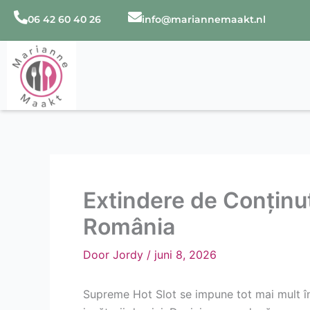
Ga
06 42 60 40 26
info@mariannemaakt.nl
naar
de
inhoud
Extindere de Conținu
România
Door
Jordy
/
juni 8, 2026
Supreme Hot Slot se impune tot mai mult 