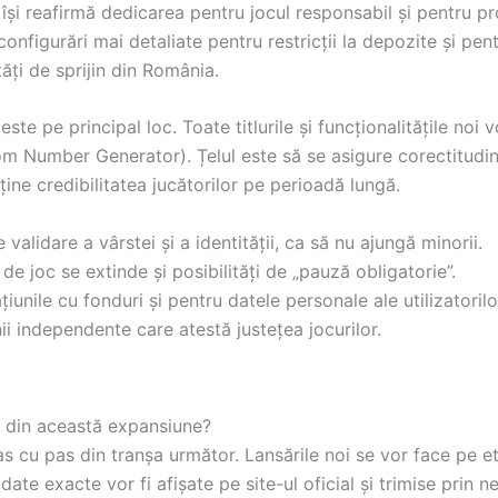
i reafirmă dedicarea pentru jocul responsabil și pentru prot
nfigurări mai detaliate pentru restricții la depozite și pen
tăți de sprijin din România.
este pe principal loc. Toate titlurile și funcționalitățile noi
m Number Generator). Țelul este să se asigure corectitudine
ine credibilitatea jucătorilor pe perioadă lungă.
lidare a vârstei și a identității, ca să nu ajungă minorii.
e joc se extinde și posibilități de „pauză obligatorie”.
unile cu fonduri și pentru datele personale ale utilizatorilo
i independente care atestă justețea jocurilor.
i din această expansiune?
s cu pas din tranșa următor. Lansările noi se vor face pe et
ate exacte vor fi afișate pe site-ul oficial și trimise prin n