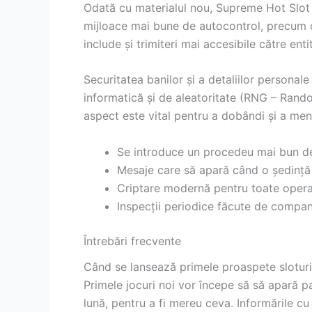
Odată cu materialul nou, Supreme Hot Slot îș
mijloace mai bune de autocontrol, precum co
include și trimiteri mai accesibile către enti
Securitatea banilor și a detaliilor personale 
informatică și de aleatoritate (RNG – Rando
aspect este vital pentru a dobândi și a menț
Se introduce un procedeu mai bun de va
Mesaje care să apară când o ședință d
Criptare modernă pentru toate operați
Inspecții periodice făcute de compani
Întrebări frecvente
Când se lansează primele proaspete slotur
Primele jocuri noi vor începe să să apară pa
lună, pentru a fi mereu ceva. Informările cu d