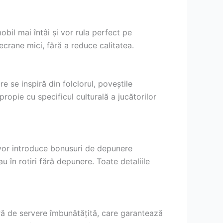
bil mai întâi și vor rula perfect pe
ecrane mici, fără a reduce calitatea.
re se inspiră din folclorul, poveștile
propie cu specificul culturală a jucătorilor
 vor introduce bonusuri de depunere
 în rotiri fără depunere. Toate detaliile
ură de servere îmbunătățită, care garantează