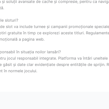
și soluții avansate de cache și compresie, pentru ca naviga
tă.
le sloturi?
 de slot va include turnee și campanii promoționale special
iri gratuite în timp ce explorezi aceste titluri. Regulamentel
omoțională a pagina web.
onsabil în situația noilor lansări?
tru jocul responsabil integrate. Platforma va întări uneltele
găsit și date clar evidențiate despre entitățile de sprijin. 
t în normele jocului.