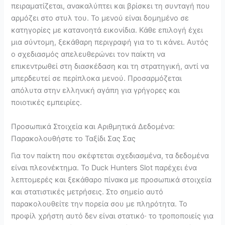
πειραματίζεται, ανακαλύπτει και βρίσκει τη συνταγή που
αρμόζει στο στυλ του. Το μενού είναι δομημένο σε
κατηγορίες με κατανοητά εικονίδια. Κάθε επιλογή έχει
μια σύντομη, ξεκάθαρη περιγραφή για το τι κάνει. Αυτός
ο σχεδιασμός απελευθερώνει τον παίκτη να
επικεντρωθεί στη διασκέδαση και τη στρατηγική, αντί να
μπερδευτεί σε περίπλοκα μενού. Προσαρμόζεται
απόλυτα στην ελληνική αγάπη για γρήγορες και
ποιοτικές εμπειρίες.
Προσωπικά Στοιχεία και Αριθμητικά Δεδομένα:
Παρακολουθήστε το Ταξίδι Σας Σας
Για τον παίκτη που σκέφτεται σχεδιασμένα, τα δεδομένα
είναι πλεονέκτημα. Το Duck Hunters Slot παρέχει ένα
λεπτομερές και ξεκάθαρο πίνακα με προσωπικά στοιχεία
και στατιστικές μετρήσεις. Στο σημείο αυτό
παρακολουθείτε την πορεία σου με πληρότητα. Το
προφίλ χρήστη αυτό δεν είναι στατικό· το τροποποιείς για