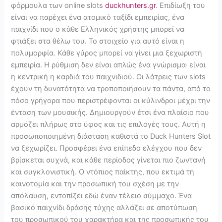
φόρμουλα των online slots
duckhunters.gr
. Επιδίωξη του
είναι να παρέχει ένα ατομικό ταξίδι εμπειρίας, ένα
παιχνίδι που ο κάθε Ελληνικός χρήστης μπορεί να
φτιάξει στα θέλω του. Το στοιχείο για αυτό είναι η
πολυμορφία. Κάθε γύρος μπορεί να γίνει μια ξεχωριστή
εμπειρία. Η ρύθμιση δεν είναι απλώς ένα γνώρισμα· είναι
η κεντρική η καρδιά του παιχνιδιού. Οι λάτρεις των slots
έχουν τη δυνατότητα να τροποποιήσουν τα πάντα, από το
πόσο γρήγορα που περιστρέφονται οι κύλινδροι μέχρι την
ένταση των μουσικής. Δημιουργούν έτσι ένα πλαίσιο που
αρμόζει πλήρως στο ύφος και τις επιλογές τους. Αυτή η
προσωποποιημένη διάσταση καθιστά το Duck Hunters Slot
να ξεχωρίζει. Προσφέρει ένα επίπεδο ελέγχου που δεν
βρίσκεται συχνά, και κάθε περίοδος γίνεται πιο ζωντανή
και συγκλονιστική. Ο ντόπιος παίκτης, που εκτιμά τη
καινοτομία και την προσωπική του σχέση με την
απόλαυση, εντοπίζει εδώ έναν τέλειο σύμμαχο. Ένα
βασικό παιχνίδι δράσης τύχης αλλάζει σε αποτύπωση
του προσωπικού του χαρακτήρα και της προσωπικής του