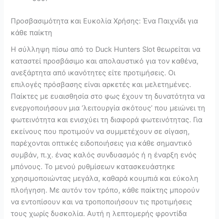
Προσβασιμότητα και Ευκολία Χρήσης: Ένα Παιχνίδι για
κάθε παίκτη
Η σύλληψη πίσω από το Duck Hunters Slot θεωρείται να
καταστεί προσβάσιμο και απολαυστικό για τον καθένα,
ανεξάρτητα από ικανότητες είτε προτιμήσεις. Οι
επιλογές πρόσβασης είναι αρκετές και μελετημένες.
Παίκτες με ευαισθησία στο φως έχουν τη δυνατότητα να
ενεργοποιήσουν μια ‘λειτουργία σκότους’ που μειώνει τη
φωτεινότητα και ενισχύει τη διαφορά φωτεινότητας. Για
εκείνους που προτιμούν να συμμετέχουν σε σίγαση,
παρέχονται οπτικές ειδοποιήσεις για κάθε σημαντικό
συμβάν, π.χ. ένας καλός συνδυασμός ή η έναρξη ενός
μπόνους. Το μενού ρυθμίσεων κατασκευάστηκε
χρησιμοποιώντας μεγάλα, καθαρά κουμπιά και εύκολη
πλοήγηση. Με αυτόν τον τρόπο, κάθε παίκτης μπορούν
να εντοπίσουν και να τροποποιήσουν τις προτιμήσεις
τους χωρίς δυσκολία. Αυτή η λεπτομερής φροντίδα