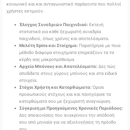
κοινωνικό και και ανταγωνιστικό παράγοντα που πολλοί
χρήστες εκτιμούν.
Έλεγχος Συνεδριών Παιχνιδιού:
Εκτενή
στατιστικά για κάθε ξεχωριστή συνεδρία
παιχνιδιού, όπως χρόνος και αποτελέσματα.
Μελέτη Spins και Στοίχημα:
Παρατήρησε με ποια
μέθοδο διάφορα στοιχήματα επηρεάζουν τα τα
κέρδη σας μακροπρόθεσμα.
Αρχείο Μπόνους και Αποτελέσματα:
Δες πώς
αποδίδετε στους γύρους μπόνους και στα ειδικά
στοιχεία.
Στόχοι Χρήστη και Κατορθώματα:
Όρισε
προσωπικούς στόχους και και πανηγύρισε τα
κατορθώματα σου με ξεχωριστή αναγνώριση.
Σύγκριση με Προηγούμενες Χρονικές Περιόδους:
Δες απεικονίσεις που συγκρίνουν την απόδοσή
σου από μηνιαία για να αξιολογήσεις τη πρόοδο
σου.