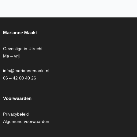
Marianne Maakt
Gevestigd in Utrecht
Ma – vrij
info@mariannemaakt.nl
06 – 42 60 40 26
Voorwaarden
Privacybeleid
Algemene voorwaarden