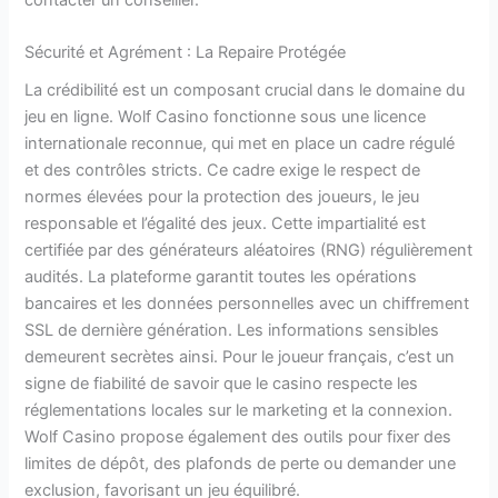
Sécurité et Agrément : La Repaire Protégée
La crédibilité est un composant crucial dans le domaine du
jeu en ligne. Wolf Casino fonctionne sous une licence
internationale reconnue, qui met en place un cadre régulé
et des contrôles stricts. Ce cadre exige le respect de
normes élevées pour la protection des joueurs, le jeu
responsable et l’égalité des jeux. Cette impartialité est
certifiée par des générateurs aléatoires (RNG) régulièrement
audités. La plateforme garantit toutes les opérations
bancaires et les données personnelles avec un chiffrement
SSL de dernière génération. Les informations sensibles
demeurent secrètes ainsi. Pour le joueur français, c’est un
signe de fiabilité de savoir que le casino respecte les
réglementations locales sur le marketing et la connexion.
Wolf Casino propose également des outils pour fixer des
limites de dépôt, des plafonds de perte ou demander une
exclusion, favorisant un jeu équilibré.