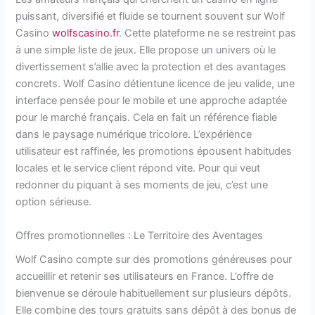
puissant, diversifié et fluide se tournent souvent sur Wolf
Casino
wolfscasino.fr
. Cette plateforme ne se restreint pas
à une simple liste de jeux. Elle propose un univers où le
divertissement s’allie avec la protection et des avantages
concrets. Wolf Casino détientune licence de jeu valide, une
interface pensée pour le mobile et une approche adaptée
pour le marché français. Cela en fait un référence fiable
dans le paysage numérique tricolore. L’expérience
utilisateur est raffinée, les promotions épousent habitudes
locales et le service client répond vite. Pour qui veut
redonner du piquant à ses moments de jeu, c’est une
option sérieuse.
Offres promotionnelles : Le Territoire des Aventages
Wolf Casino compte sur des promotions généreuses pour
accueillir et retenir ses utilisateurs en France. L’offre de
bienvenue se déroule habituellement sur plusieurs dépôts.
Elle combine des tours gratuits sans dépôt à des bonus de