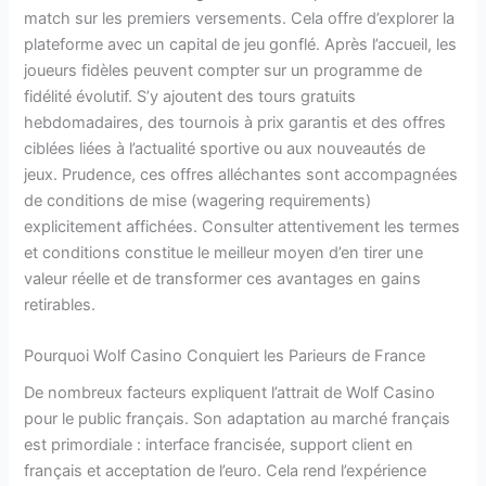
match sur les premiers versements. Cela offre d’explorer la
plateforme avec un capital de jeu gonflé. Après l’accueil, les
joueurs fidèles peuvent compter sur un programme de
fidélité évolutif. S’y ajoutent des tours gratuits
hebdomadaires, des tournois à prix garantis et des offres
ciblées liées à l’actualité sportive ou aux nouveautés de
jeux. Prudence, ces offres alléchantes sont accompagnées
de conditions de mise (wagering requirements)
explicitement affichées. Consulter attentivement les termes
et conditions constitue le meilleur moyen d’en tirer une
valeur réelle et de transformer ces avantages en gains
retirables.
Pourquoi Wolf Casino Conquiert les Parieurs de France
De nombreux facteurs expliquent l’attrait de Wolf Casino
pour le public français. Son adaptation au marché français
est primordiale : interface francisée, support client en
français et acceptation de l’euro. Cela rend l’expérience