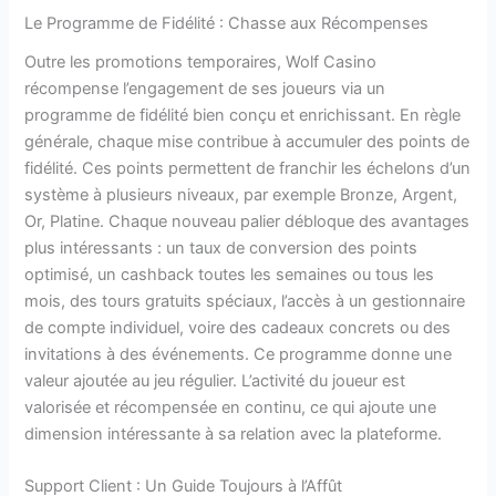
Le Programme de Fidélité : Chasse aux Récompenses
Outre les promotions temporaires, Wolf Casino
récompense l’engagement de ses joueurs via un
programme de fidélité bien conçu et enrichissant. En règle
générale, chaque mise contribue à accumuler des points de
fidélité. Ces points permettent de franchir les échelons d’un
système à plusieurs niveaux, par exemple Bronze, Argent,
Or, Platine. Chaque nouveau palier débloque des avantages
plus intéressants : un taux de conversion des points
optimisé, un cashback toutes les semaines ou tous les
mois, des tours gratuits spéciaux, l’accès à un gestionnaire
de compte individuel, voire des cadeaux concrets ou des
invitations à des événements. Ce programme donne une
valeur ajoutée au jeu régulier. L’activité du joueur est
valorisée et récompensée en continu, ce qui ajoute une
dimension intéressante à sa relation avec la plateforme.
Support Client : Un Guide Toujours à l’Affût