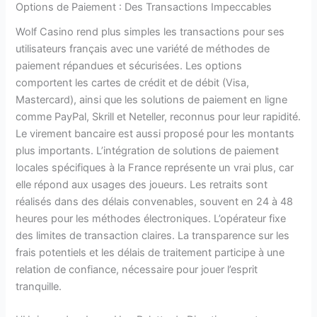
Options de Paiement : Des Transactions Impeccables
Wolf Casino rend plus simples les transactions pour ses
utilisateurs français avec une variété de méthodes de
paiement répandues et sécurisées. Les options
comportent les cartes de crédit et de débit (Visa,
Mastercard), ainsi que les solutions de paiement en ligne
comme PayPal, Skrill et Neteller, reconnus pour leur rapidité.
Le virement bancaire est aussi proposé pour les montants
plus importants. L’intégration de solutions de paiement
locales spécifiques à la France représente un vrai plus, car
elle répond aux usages des joueurs. Les retraits sont
réalisés dans des délais convenables, souvent en 24 à 48
heures pour les méthodes électroniques. L’opérateur fixe
des limites de transaction claires. La transparence sur les
frais potentiels et les délais de traitement participe à une
relation de confiance, nécessaire pour jouer l’esprit
tranquille.