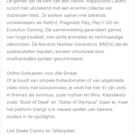
De games zijn de kern van een casino. HappySlots Casino
scoort hier uitstekend met een enorme collectie van
duizenden titels. Ze werken samen met bekende
ontwikkelaars als NetEnt, Pragmatic Play, Play’n GO en
Evolution Gaming. Die samenwerking garandeert games
van hoge kwaliteit, met vlotte animaties en rechtvaardige
uitkomsten. De Random Number Generators (RNG’s) die de
spelresultaten bepalen, worden structureel door
onafhankelijke partijen gecontroleerd.
Online Gokkasten voor Alle Smaak
Of je houdt van simpele fruitautomaten of van uitgebreide
video slots met bonusrondes, je vindt het hier. Er zijn slots
in thema’s als avontuur, oude mythen en films. Klassiekers
zoals “Book of Dead” en “Gates of Olympus” staan er, maar
het platform brengt ook nieuwe spellen van kleinere
studios in de spotlights.
Live Dealer Casino en Tafelspelen