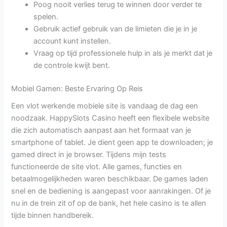
Poog nooit verlies terug te winnen door verder te
spelen.
Gebruik actief gebruik van de limieten die je in je
account kunt instellen.
Vraag op tijd professionele hulp in als je merkt dat je
de controle kwijt bent.
Mobiel Gamen: Beste Ervaring Op Reis
Een vlot werkende mobiele site is vandaag de dag een
noodzaak. HappySlots Casino heeft een flexibele website
die zich automatisch aanpast aan het formaat van je
smartphone of tablet. Je dient geen app te downloaden; je
gamed direct in je browser. Tijdens mijn tests
functioneerde de site vlot. Alle games, functies en
betaalmogelijkheden waren beschikbaar. De games laden
snel en de bediening is aangepast voor aanrakingen. Of je
nu in de trein zit of op de bank, het hele casino is te allen
tijde binnen handbereik.