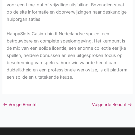
voor een time-out of vrijwillige uitsluiting. Bovendien staat
op de site informatie en doorverwijzingen naar deskundige
hulporganisaties.
HappySlots Casino biedt Nederlandse spelers een
betrouwbare en complete speelomgeving. Het kernpunt is
de mix van een solide licentie, een enorme collectie eerlijke
spellen, heldere bonussen en een uitgesproken focus op
bescherming van spelers. Voor wie waarde hecht aan
duidelijkheid en een professionele werkwijze, is dit platform
een solide en uitstekende keuze.
←
Vorige Bericht
Volgende Bericht
→