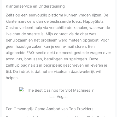
Klantenservice en Ondersteuning
Zelfs op een eenvoudig platform kunnen vragen rijzen. De
klantenservice is dan de beslissende toets. HappySlots
Casino verleent hulp via verschillende kanalen, waarvan de
live chat de snelste is. Mijn contact via de chat was
behulpzaam en het probleem werd meteen opgelost. Voor
geen haastige zaken kun je een e-mail sturen. Een
uitgebreide FAQ-sectie dekt de meest gestelde vragen over
accounts, bonussen, betalingen en spelregels. Deze
zelfhulp pagina’s zijn begrijpelijk geschreven en leveren je
tijd. De indruk is dat het serviceteam daadwerkelijk wil
helpen.
Een Omvangrijk Game Aanbod van Top Providers