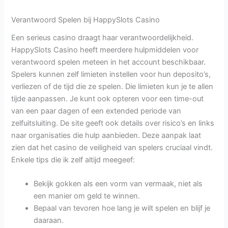
Verantwoord Spelen bij HappySlots Casino
Een serieus casino draagt haar verantwoordelijkheid.
HappySlots Casino heeft meerdere hulpmiddelen voor
verantwoord spelen meteen in het account beschikbaar.
Spelers kunnen zelf limieten instellen voor hun deposito’s,
verliezen of de tijd die ze spelen. Die limieten kun je te allen
tijde aanpassen. Je kunt ook opteren voor een time-out
van een paar dagen of een extended periode van
zelfuitsluiting. De site geeft ook details over risico’s en links
naar organisaties die hulp aanbieden. Deze aanpak laat
zien dat het casino de veiligheid van spelers cruciaal vindt.
Enkele tips die ik zelf altijd meegeef:
Bekijk gokken als een vorm van vermaak, niet als
een manier om geld te winnen.
Bepaal van tevoren hoe lang je wilt spelen en blijf je
daaraan.