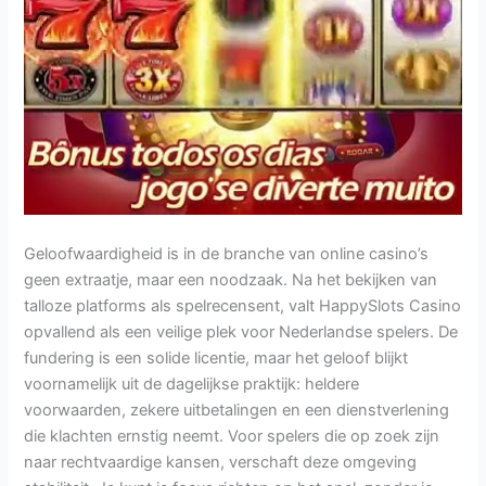
Geloofwaardigheid is in de branche van online casino’s
geen extraatje, maar een noodzaak. Na het bekijken van
talloze platforms als spelrecensent, valt HappySlots Casino
opvallend als een veilige plek voor Nederlandse spelers. De
fundering is een solide licentie, maar het geloof blijkt
voornamelijk uit de dagelijkse praktijk: heldere
voorwaarden, zekere uitbetalingen en een dienstverlening
die klachten ernstig neemt. Voor spelers die op zoek zijn
naar rechtvaardige kansen, verschaft deze omgeving