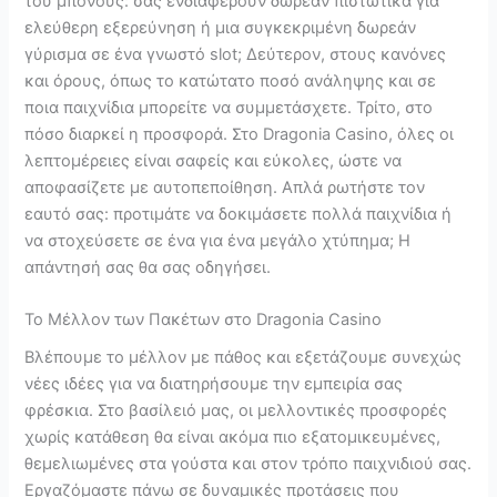
του μπόνους: σας ενδιαφέρουν δωρεάν πιστωτικά για
ελεύθερη εξερεύνηση ή μια συγκεκριμένη δωρεάν
γύρισμα σε ένα γνωστό slot; Δεύτερον, στους κανόνες
και όρους, όπως το κατώτατο ποσό ανάληψης και σε
ποια παιχνίδια μπορείτε να συμμετάσχετε. Τρίτο, στο
πόσο διαρκεί η προσφορά. Στο Dragonia Casino, όλες οι
λεπτομέρειες είναι σαφείς και εύκολες, ώστε να
αποφασίζετε με αυτοπεποίθηση. Απλά ρωτήστε τον
εαυτό σας: προτιμάτε να δοκιμάσετε πολλά παιχνίδια ή
να στοχεύσετε σε ένα για ένα μεγάλο χτύπημα; Η
απάντησή σας θα σας οδηγήσει.
Το Μέλλον των Πακέτων στο Dragonia Casino
Βλέπουμε το μέλλον με πάθος και εξετάζουμε συνεχώς
νέες ιδέες για να διατηρήσουμε την εμπειρία σας
φρέσκια. Στο βασίλειό μας, οι μελλοντικές προσφορές
χωρίς κατάθεση θα είναι ακόμα πιο εξατομικευμένες,
θεμελιωμένες στα γούστα και στον τρόπο παιχνιδιού σας.
Εργαζόμαστε πάνω σε δυναμικές προτάσεις που