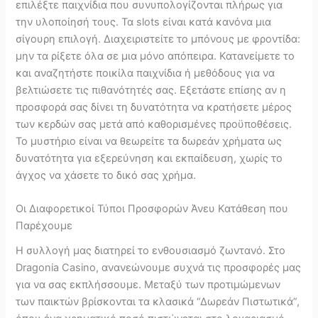
επιλέξτε παιχνίδια που συνυπολογίζονται πλήρως για
την υλοποίησή τους. Τα slots είναι κατά κανόνα μια
σίγουρη επιλογή. Διαχειριστείτε το μπόνους με φροντίδα:
μην τα ρίξετε όλα σε μια μόνο απόπειρα. Κατανείμετε το
και αναζητήστε ποικίλα παιχνίδια ή μεθόδους για να
βελτιώσετε τις πιθανότητές σας. Εξετάστε επίσης αν η
προσφορά σας δίνει τη δυνατότητα να κρατήσετε μέρος
των κερδών σας μετά από καθορισμένες προϋποθέσεις.
Το μυστήριο είναι να θεωρείτε τα δωρεάν χρήματα ως
δυνατότητα για εξερεύνηση και εκπαίδευση, χωρίς το
άγχος να χάσετε το δικό σας χρήμα.
Οι Διαφορετικοί Τύποι Προσφορών Άνευ Κατάθεση που
Παρέχουμε
Η συλλογή μας διατηρεί το ενθουσιασμό ζωντανό. Στο
Dragonia Casino, ανανεώνουμε συχνά τις προσφορές μας
για να σας εκπλήσσουμε. Μεταξύ των προτιμώμενων
των παικτών βρίσκονται τα κλασικά “Δωρεάν Πιστωτικά”,