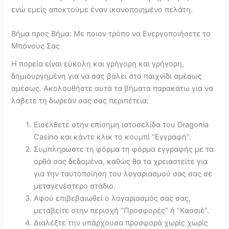
ενώ εμείς αποκτούμε έναν ικανοποιημένο πελάτη.
Βήμα προς Βήμα: Με ποιον τρόπο να Ενεργοποιήσετε το
Μπόνους Σας
Η πορεία είναι εύκολη και γρήγορη και γρήγορη,
δημιουργημένη για να σας βάλει στο παιχνίδι αμέσως
αμέσως. Ακολουθήστε αυτά τα βήματα παρακάτω για να
λάβετε τη δωρεάν σας σας περιπέτεια:
Εισέλθετε στην επίσημη ιστοσελίδα του Dragonia
Casino και κάντε κλικ το κουμπί “Εγγραφή”.
Συμπληρώστε τη φόρμα τη φόρμα εγγραφής με τα
ορθά σας δεδομένα, καθώς θα τα χρειαστείτε για
για την ταυτοποίηση του λογαριασμού σας σας σε
μεταγενέστερο στάδιο.
Αφού επιβεβαιωθεί ο λογαριασμός σας σας,
μεταβείτε στην περιοχή “Προσφορές” ή “Κασσιέ”.
Διαλέξτε την υπάρχουσα προσφορά χωρίς χωρίς