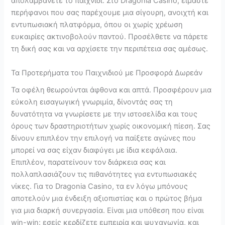
απολαμβάνετε το παιχνίδι. Στο Dragonia Casino, είμαστε
περήφανοι που σας παρέχουμε μια σίγουρη, ανοιχτή και
εντυπωσιακή πλατφόρμα, όπου οι χωρίς χρέωση
ευκαιρίες ακτινοβολούν παντού. Προσέλθετε να πάρετε
τη δική σας και να αρχίσετε την περιπέτεια σας αμέσως.
Τα Προτερήματα του Παιχνιδιού με Προσφορά Δωρεάν
Τα οφέλη θεωρούνται άφθονα και απτά. Προσφέρουν μια
εύκολη εισαγωγική γνωριμία, δίνοντάς σας τη
δυνατότητα να γνωρίσετε με την ιστοσελίδα και τους
όρους των δραστηριοτήτων χωρίς οικονομική πίεση. Σας
δίνουν επιπλέον την επιλογή να παίξετε αγώνες που
μπορεί να σας είχαν διαφύγει με ίδια κεφάλαια.
Επιπλέον, παρατείνουν τον διάρκεια σας και
πολλαπλασιάζουν τις πιθανότητες για εντυπωσιακές
νίκες. Για το Dragonia Casino, τα εν λόγω μπόνους
αποτελούν μια ένδειξη αξιοπιστίας και ο πρώτος βήμα
για μια διαρκή συνεργασία. Είναι μια υπόθεση που είναι
win-win: εσείς κερδίζετε εμπειρία και ψυχαγωγία, και