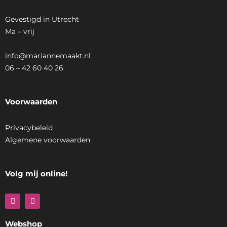
Gevestigd in Utrecht
Ma – vrij
info@mariannemaakt.nl
06 – 42 60 40 26
Voorwaarden
Privacybeleid
Algemene voorwaarden
Volg mij online!
F
I
a
n
c
s
e
t
Webshop