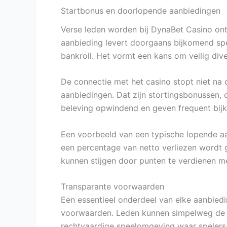
Startbonus en doorlopende aanbiedingen
Verse leden worden bij DynaBet Casino ont
aanbieding levert doorgaans bijkomend sp
bankroll. Het vormt een kans om veilig div
De connectie met het casino stopt niet na
aanbiedingen. Dat zijn stortingsbonussen,
beleving opwindend en geven frequent bij
Een voorbeeld van een typische lopende aanb
een percentage van netto verliezen wordt 
kunnen stijgen door punten te verdienen 
Transparante voorwaarden
Een essentieel onderdeel van elke aanbiedi
voorwaarden. Leden kunnen simpelweg de w
rechtvaardige speelomgeving waar spelers