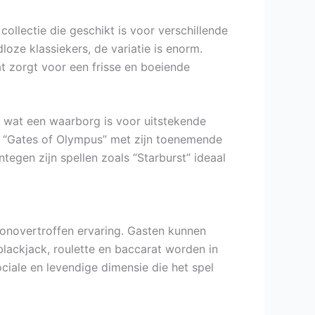
ollectie die geschikt is voor verschillende
ze klassiekers, de variatie is enorm.
t zorgt voor een frisse en boeiende
 wat een waarborg is voor uitstekende
 of “Gates of Olympus” met zijn toenemende
ntegen zijn spellen zoals “Starburst” ideaal
 onovertroffen ervaring. Gasten kunnen
 blackjack, roulette en baccarat worden in
ciale en levendige dimensie die het spel