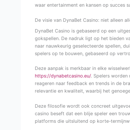
waar entertainment en kansen op succes 
De visie van DynaBet Casino: niet alleen al
DynaBet Casino is gebaseerd op een uitgesp
gokspellen. De nadruk ligt op het bieden v
naar nauwkeurig geselecteerde spellen, dui
spelers op te bouwen, gebaseerd op vertro
Deze aanpak is merkbaar in elke wisselwerk
https://dynabetcasino.eu/
. Spelers worden 
reageren naar feedback en trends in de bra
relevantie en kwaliteit, waarbij het genoe
Deze filosofie wordt ook concreet uitgevo
casino beseft dat een blije speler een trou
platforms die uitsluitend op korte-termijn