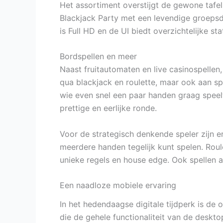
Het assortiment overstijgt de gewone tafe
Blackjack Party met een levendige groepsd
is Full HD en de UI biedt overzichtelijke s
Bordspellen en meer
Naast fruitautomaten en live casinospellen,
qua blackjack en roulette, maar ook aan spe
wie even snel een paar handen graag speelt.
prettige en eerlijke ronde.
Voor de strategisch denkende speler zijn e
meerdere handen tegelijk kunt spelen. Rou
unieke regels en house edge. Ook spellen 
Een naadloze mobiele ervaring
In het hedendaagse digitale tijdperk is de
die de gehele functionaliteit van de deskt