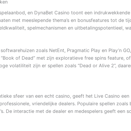
aken
t spelaanbod, en DynaBet Casino toont een indrukwekkende c
ten met meeslepende thema’s en bonusfeatures tot de tijdlo
ldkwaliteit, spelmechanismen en uitbetalingspotentieel, wa
oftwarehuizen zoals NetEnt, Pragmatic Play en Play’n GO,
s “Book of Dead” met zijn exploratieve free spins feature,
ge volatiliteit zijn er spellen zoals “Dead or Alive 2”, daare
ieke sfeer van een echt casino, geeft het Live Casino een
rofessionele, vriendelijke dealers. Populaire spellen zoals
s. De interactie met de dealer en medespelers geeft een so