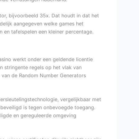
tor, bijvoorbeeld 35x. Dat houdt in dat het
idelijk aangegeven welke games het
en tafelspelen een kleiner percentage.
asino werkt onder een geldende licentie
 stringente regels op het vlak van
gen van de Random Number Generators
rsleutelingstechnologie, vergelijkbaar met
g beveiligd is tegen onbevoegde toegang.
veiligde en gereguleerde omgeving