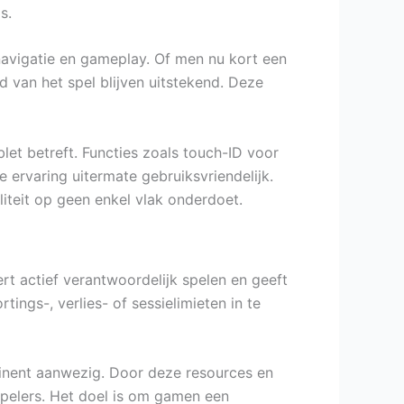
s.
navigatie en gameplay. Of men nu kort een
d van het spel blijven uitstekend. Deze
et betreft. Functies zoals touch-ID voor
 ervaring uitermate gebruiksvriendelijk.
iteit op geen enkel vlak onderdoet.
t actief verantwoordelijk spelen en geeft
ngs-, verlies- of sessielimieten in te
ominent aanwezig. Door deze resources en
 spelers. Het doel is om gamen een