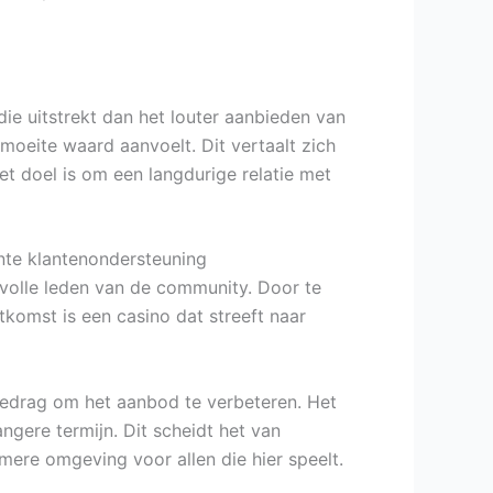
ie uitstrekt dan het louter aanbieden van
moeite waard aanvoelt. Dit vertaalt zich
et doel is om een langdurige relatie met
ente klantenondersteuning
evolle leden van de community. Door te
komst is een casino dat streeft naar
lgedrag om het aanbod te verbeteren. Het
ngere termijn. Dit scheidt het van
mere omgeving voor allen die hier speelt.