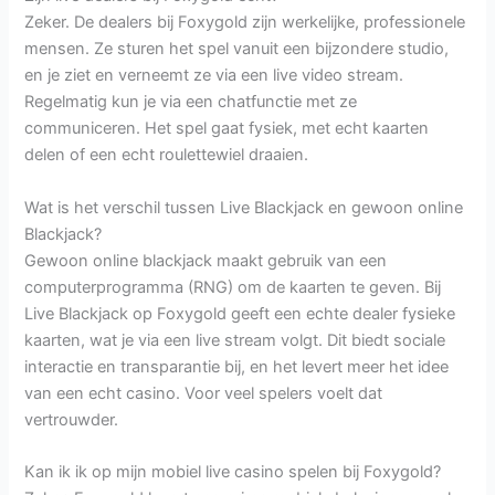
Zeker. De dealers bij Foxygold zijn werkelijke, professionele
mensen. Ze sturen het spel vanuit een bijzondere studio,
en je ziet en verneemt ze via een live video stream.
Regelmatig kun je via een chatfunctie met ze
communiceren. Het spel gaat fysiek, met echt kaarten
delen of een echt roulettewiel draaien.
Wat is het verschil tussen Live Blackjack en gewoon online
Blackjack?
Gewoon online blackjack maakt gebruik van een
computerprogramma (RNG) om de kaarten te geven. Bij
Live Blackjack op Foxygold geeft een echte dealer fysieke
kaarten, wat je via een live stream volgt. Dit biedt sociale
interactie en transparantie bij, en het levert meer het idee
van een echt casino. Voor veel spelers voelt dat
vertrouwder.
Kan ik ik op mijn mobiel live casino spelen bij Foxygold?