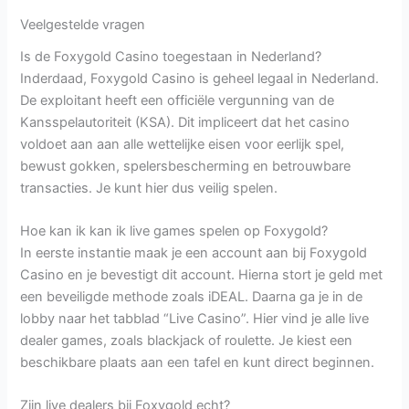
Veelgestelde vragen
Is de Foxygold Casino toegestaan in Nederland?
Inderdaad, Foxygold Casino is geheel legaal in Nederland.
De exploitant heeft een officiële vergunning van de
Kansspelautoriteit (KSA). Dit impliceert dat het casino
voldoet aan aan alle wettelijke eisen voor eerlijk spel,
bewust gokken, spelersbescherming en betrouwbare
transacties. Je kunt hier dus veilig spelen.
Hoe kan ik kan ik live games spelen op Foxygold?
In eerste instantie maak je een account aan bij Foxygold
Casino en je bevestigt dit account. Hierna stort je geld met
een beveiligde methode zoals iDEAL. Daarna ga je in de
lobby naar het tabblad “Live Casino”. Hier vind je alle live
dealer games, zoals blackjack of roulette. Je kiest een
beschikbare plaats aan een tafel en kunt direct beginnen.
Zijn live dealers bij Foxygold echt?