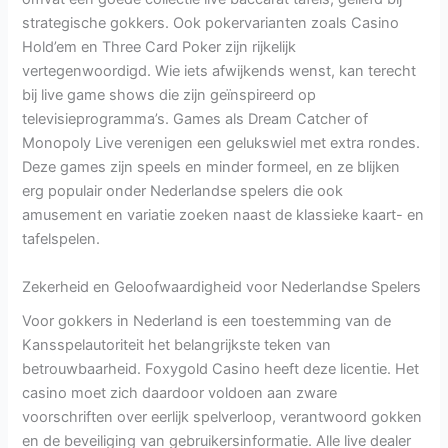
strategische gokkers. Ook pokervarianten zoals Casino
Hold’em en Three Card Poker zijn rijkelijk
vertegenwoordigd. Wie iets afwijkends wenst, kan terecht
bij live game shows die zijn geïnspireerd op
televisieprogramma’s. Games als Dream Catcher of
Monopoly Live verenigen een gelukswiel met extra rondes.
Deze games zijn speels en minder formeel, en ze blijken
erg populair onder Nederlandse spelers die ook
amusement en variatie zoeken naast de klassieke kaart- en
tafelspelen.
Zekerheid en Geloofwaardigheid voor Nederlandse Spelers
Voor gokkers in Nederland is een toestemming van de
Kansspelautoriteit het belangrijkste teken van
betrouwbaarheid. Foxygold Casino heeft deze licentie. Het
casino moet zich daardoor voldoen aan zware
voorschriften over eerlijk spelverloop, verantwoord gokken
en de beveiliging van gebruikersinformatie. Alle live dealer