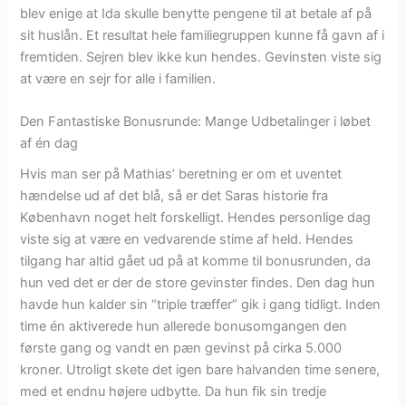
blev enige at Ida skulle benytte pengene til at betale af på
sit huslån. Et resultat hele familiegruppen kunne få gavn af i
fremtiden. Sejren blev ikke kun hendes. Gevinsten viste sig
at være en sejr for alle i familien.
Den Fantastiske Bonusrunde: Mange Udbetalinger i løbet
af én dag
Hvis man ser på Mathias’ beretning er om et uventet
hændelse ud af det blå, så er det Saras historie fra
København noget helt forskelligt. Hendes personlige dag
viste sig at være en vedvarende stime af held. Hendes
tilgang har altid gået ud på at komme til bonusrunden, da
hun ved det er der de store gevinster findes. Den dag hun
havde hun kalder sin “triple træffer” gik i gang tidligt. Inden
time én aktiverede hun allerede bonusomgangen den
første gang og vandt en pæn gevinst på cirka 5.000
kroner. Utroligt skete det igen bare halvanden time senere,
med et endnu højere udbytte. Da hun fik sin tredje