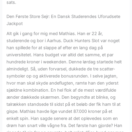
sats.
Den Første Store Sejr: En Dansk Studerendes Uforudsete
Jackpot
Alt gik i gang for mig med Mathias. Han er 22 år,
studerende og bor i Aarhus. Duck Hunters Slot var noget
han spillede for at slappe af efter en lang dag på
universitetet. Hans budget var altid det samme, et par
hundrede kroner i weekenden. Denne lørdag startede helt
almindeligt. Så, uden forvarsel, dukkede de tre scatter-
symboler op og aktiverede bonusrunden. I selve jagten,
hvor man skal skyde andeflugten, ramte han den yderst
sjældne kombination. En hel flok af de mest værdifulde
ænder dækkede skærmen. Den begyndte at blinke, og
talrækken standsede til sidst på et beløb der fik ham til at
gispe. Mathias havde lige vundet 87.000 kroner på et
enkelt spin. Han sagde senere at det oplevedes som en
drøm han snart ville vågne fra. Det første han gjorde? Han