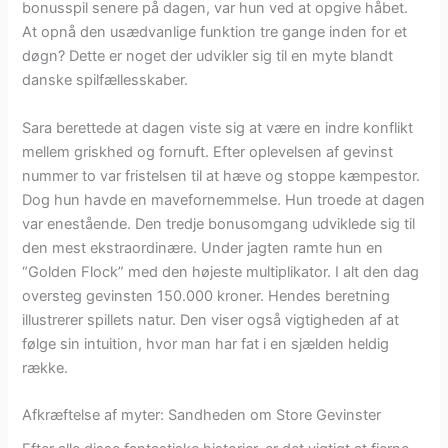
bonusspil senere på dagen, var hun ved at opgive håbet.
At opnå den usædvanlige funktion tre gange inden for et
døgn? Dette er noget der udvikler sig til en myte blandt
danske spilfællesskaber.
Sara berettede at dagen viste sig at være en indre konflikt
mellem griskhed og fornuft. Efter oplevelsen af gevinst
nummer to var fristelsen til at hæve og stoppe kæmpestor.
Dog hun havde en mavefornemmelse. Hun troede at dagen
var enestående. Den tredje bonusomgang udviklede sig til
den mest ekstraordinære. Under jagten ramte hun en
“Golden Flock” med den højeste multiplikator. I alt den dag
oversteg gevinsten 150.000 kroner. Hendes beretning
illustrerer spillets natur. Den viser også vigtigheden af at
følge sin intuition, hvor man har fat i en sjælden heldig
række.
Afkræftelse af myter: Sandheden om Store Gevinster