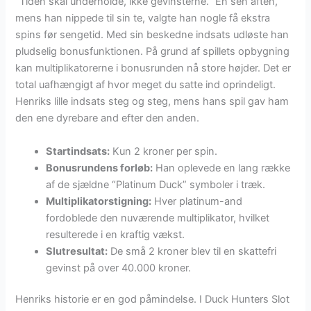
“Tiden skal underholde, ikke gevinsterne.” En sen aften,
mens han nippede til sin te, valgte han nogle få ekstra
spins før sengetid. Med sin beskedne indsats udløste han
pludselig bonusfunktionen. På grund af spillets opbygning
kan multiplikatorerne i bonusrunden nå store højder. Det er
total uafhængigt af hvor meget du satte ind oprindeligt.
Henriks lille indsats steg og steg, mens hans spil gav ham
den ene dyrebare and efter den anden.
Startindsats:
Kun 2 kroner per spin.
Bonusrundens forløb:
Han oplevede en lang række
af de sjældne “Platinum Duck” symboler i træk.
Multiplikatorstigning:
Hver platinum-and
fordoblede den nuværende multiplikator, hvilket
resulterede i en kraftig vækst.
Slutresultat:
De små 2 kroner blev til en skattefri
gevinst på over 40.000 kroner.
Henriks historie er en god påmindelse. I Duck Hunters Slot