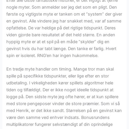
Efter alle disse fantastiske historier, er det vigtigt at fjerne
nogle myter. Som anmelder ser jeg det som en pligt. Den
første og vigtigste myte er tanken om et “system” der giver
en gevinst. Alle vindere jeg har snakket med, var af samme
opfattelse. De var heldige på det rigtige tidspunkt. Deres
viden gjorde bare resultatet af det held større. En anden
hyppig myte er at et spil på en måde “skylder” dig en
gevinst hvis du har tabt længe. Den tanke er farlig. Hvert
spin er isoleret. RNG’en har ingen hukommelse.
En tredje myte handler om timing. Mange tror man skal
spille på specifikke tidspunkter, eller lige efter en stor
udbetaling. I virkeligheden kører spillets algoritmer hele
tiden og tilfældigt. Der er ikke noget ideelle tidspunkt at
logge på. Den sidste myte jeg ofte hører, er at kun spillere
med store pengeposer vinder de store præmier. Som vi så
med Henrik, er det ikke sandt. Størrelsen på en gevinst kan
være den samme ved enhver indsats. Bonusrundens
multiplikatorer fungerer selvstændigt af din oprindelige