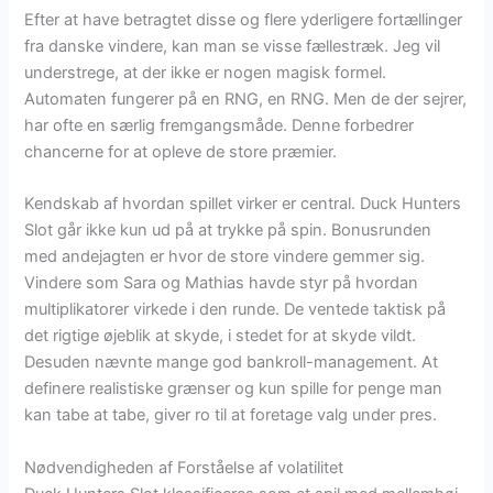
Efter at have betragtet disse og flere yderligere fortællinger
fra danske vindere, kan man se visse fællestræk. Jeg vil
understrege, at der ikke er nogen magisk formel.
Automaten fungerer på en RNG, en RNG. Men de der sejrer,
har ofte en særlig fremgangsmåde. Denne forbedrer
chancerne for at opleve de store præmier.
Kendskab af hvordan spillet virker er central. Duck Hunters
Slot går ikke kun ud på at trykke på spin. Bonusrunden
med andejagten er hvor de store vindere gemmer sig.
Vindere som Sara og Mathias havde styr på hvordan
multiplikatorer virkede i den runde. De ventede taktisk på
det rigtige øjeblik at skyde, i stedet for at skyde vildt.
Desuden nævnte mange god bankroll-management. At
definere realistiske grænser og kun spille for penge man
kan tabe at tabe, giver ro til at foretage valg under pres.
Nødvendigheden af Forståelse af volatilitet