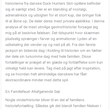
historierne fra danske Duck Hunters Slot-spillere befinder
sig et særligt sted. Der er en blanding af nostalgi,
adrenalinkick og udsigten for et stort kup, der bringer folk
til at åbne op. De deler deres mest private øjeblikke. I denne
analyse af de mest utrolige gevinsthistorier forsøger jeg
mig på at beskrive følelsen. Det tidspunkt hvor skærmen
pludselig sprænger i farver og animationer. Lyden af en
udbetaling der vender op og ned på alt. Fra den første
jackpot en bidende dag i Kolding til historien om en fætter
der dele sin tursomme dag med hele familien. Disse
fortællinger er præget af en glæde og forbløffelse som kun
virkeligt held kan levere. Tag med på jagt efter inspiration,
og se hvordan helt almindelige danskere har fået
ekstraordinære minder med dette spil.
En Familiefeud-Altafgørende Sejr
Nogle vinderhistorier bliver til en del af familiens
historiefortælling. Således gik det blandt familien Nielsen i