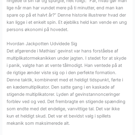
ringede til sin far og spurgte, helt roligt: “Far, hvad gør man
lige når man har vundet mere på ti minutter, end man kan
spare op på et halvt år?” Denne historie illustrerer hvad der
kan ligge i et enkelt spin. Et øjebliks held kan vende en ung
persons økonomi på hovedet.
Hvordan Jackpotten Udvidede Sig
Det afgørende i Mathias’ gevinst var hans forståelse af
multiplikatormekanikken under jagten. I stedet for at skyde
i panik, valgte han at vente tålmodigt. Han ventede på at
de rigtige ænder viste sig op i den perfekte formation.
Denne taktik, kombineret med et heldigt tidspunkt, førte i
en kædemultiplikator. Den satte gang i en kaskade af
stigende multiplikatorer. Lyden af gevinstannonceringer
forblev ved og ved. Det frembragte en stigende spænding
som endte med det endelige, vanvittige tal. Det var ikke
kun et heldigt skud. Det var et bevidst valg i spillets
mekanik som maksimerede alt.