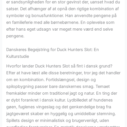
er sandsynligheden for en stor gevinst der, uanset hvad du
satser. Det afhænger af at opnå den rigtige kombination af
symboler og bonusfunktioner. Han anvendte pengene på
en familieferie med alle børnebørnene. En oplevelse som
efter hans eget udsagn var meget mere værd end selve
pengene.
Danskeres Begejstring for Duck Hunters Slot: En
Kulturstudie
Hvorfor lander Duck Hunters Slot så fint i dansk grund?
Efter at have læst alle disse beretninger, tror jeg det handler
om en kombination. Fortidslængsel, design og
spilopbygning passer bare danskernes smag. Temaet
fremkalder minder om traditionel jagt og natur. En ting der
er dybt forankret i dansk kultur. Lydbilledet af hundenes
gøen, fuglenes vingeslag og det genkendelige brag fra
jagtgeværet skaber en hyggelig og umiddelbar stemning.
Spillets design er minimalistisk og brugervenligt, uden