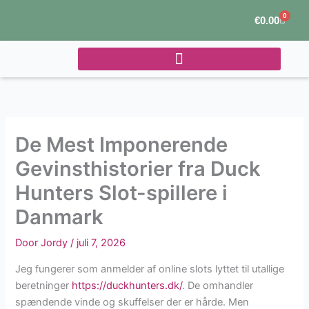
Ga
0
Winke
€
0.00
naar
de
inhoud
De Mest Imponerende
Gevinsthistorier fra Duck
Hunters Slot-spillere i
Danmark
Door
Jordy
/
juli 7, 2026
Jeg fungerer som anmelder af online slots lyttet til utallige
beretninger
https://duckhunters.dk/
. De omhandler
spændende vinde og skuffelser der er hårde. Men