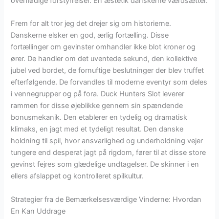
overflødige forstyrrelser. En æstetik danskerne værdsætter.
Frem for alt tror jeg det drejer sig om historierne.
Danskerne elsker en god, ærlig fortælling. Disse
fortællinger om gevinster omhandler ikke blot kroner og
ører. De handler om det uventede sekund, den kollektive
jubel ved bordet, de fornuftige beslutninger der blev truffet
efterfølgende. De forvandles til moderne eventyr som deles
i vennegrupper og på fora. Duck Hunters Slot leverer
rammen for disse øjeblikke gennem sin spændende
bonusmekanik. Den etablerer en tydelig og dramatisk
klimaks, en jagt med et tydeligt resultat. Den danske
holdning til spil, hvor ansvarlighed og underholdning vejer
tungere end desperat jagt på rigdom, fører til at disse store
gevinst fejres som glædelige undtagelser. De skinner i en
ellers afslappet og kontrolleret spilkultur.
Strategier fra de Bemærkelsesværdige Vinderne: Hvordan
En Kan Uddrage