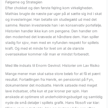
Følgerne og Strategien
Efter chokket og den første fejring kom virkeligheden.
Mathias brugte de næste par uger på at sætte sig ind i skat
og investeringer. Han betalte sin studiegæld ud med det
samme. Resten investerede han i en konservativ portefølje.
Historien handler ikke kun om pengene. Den handler om
den modenhed det krævede at håndtere dem. Han spiller
stadig for sjov, men med en nyfunden respekt for spillets
kraft. Og med et minde for livet om at de største
overraskelser kommer når man er mindst forberedt.
Med lille indsats til Enorm Gevinst: Historier om Lav Risiko
Mange mener man skal satse store beløb for at få et pænt
resultat. Fortællingen fra Henrik, en pensionist på Fyn,
dokumenterer det modsatte. Henrik satsede med meget
lave indsatser, ofte kun et par kroner per spin. Han
ønskede at optimere sit underholdningsbudget og samtidig
nyde de små detaljer i spillets grafik. Hans filosofi var klar: