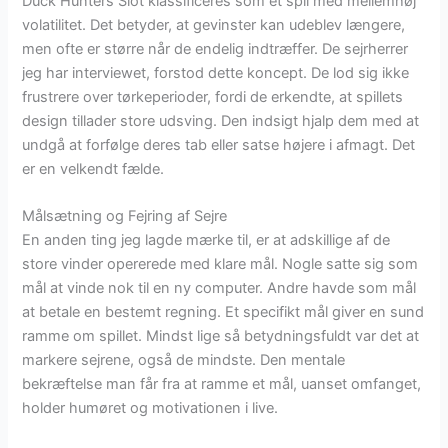
Duck Hunters Slot klassificeres som et spil med mellemhøj
volatilitet. Det betyder, at gevinster kan udeblev længere,
men ofte er større når de endelig indtræffer. De sejrherrer
jeg har interviewet, forstod dette koncept. De lod sig ikke
frustrere over tørkeperioder, fordi de erkendte, at spillets
design tillader store udsving. Den indsigt hjalp dem med at
undgå at forfølge deres tab eller satse højere i afmagt. Det
er en velkendt fælde.
Målsætning og Fejring af Sejre
En anden ting jeg lagde mærke til, er at adskillige af de
store vinder opererede med klare mål. Nogle satte sig som
mål at vinde nok til en ny computer. Andre havde som mål
at betale en bestemt regning. Et specifikt mål giver en sund
ramme om spillet. Mindst lige så betydningsfuldt var det at
markere sejrene, også de mindste. Den mentale
bekræftelse man får fra at ramme et mål, uanset omfanget,
holder humøret og motivationen i live.