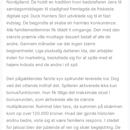
Nordjylland. De holdt en tradition hvor bedstefaren Jens til
søndagsmiddagen til stadighed fremlagde de friskeste
digitale spil. Duck Hunters Slot udviklede sig til et fast
indslag. De begyndte at skabe en harmløs konkurrence:
Alle familiemedlemmer fik tildelt ti omgange. Den med den
største præmie ville modtage dessert betalt af alle de
andre. Gennem måneder var der ingen større
begivenheder. Lige pludselig datteren Ida, der arbejder
inden for marketing, besluttede sig for at spille med et
højere indsats end de andre i sit spil.
Den pågældendes første syv spilrunder leverede nul. Dog
ved det ottende indtraf det. Spilleren aktiverede ikke kun
bonusfunktionen. Hun fik tillige det maksimale skud i
bonusrunden, som aktiverede alle de største
multiplikatorer. Rummet blev tavs, da summen på skærmen
kom op over 120.000 kroner. Hvad der gjorde historien
endnu bedre, viste sig at være familiens respons. I stedet
for jalousi blev der jublende af ren og skær begejstring. De