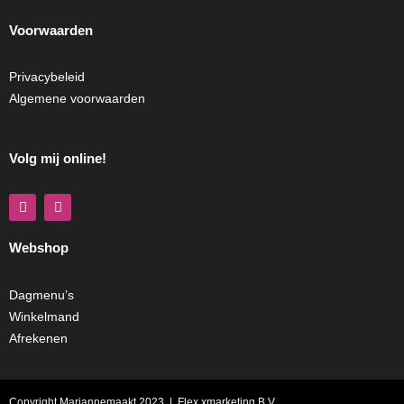
Voorwaarden
Privacybeleid
Algemene voorwaarden
Volg mij online!
F
I
a
n
c
s
e
t
Webshop
b
a
o
g
o
r
k
a
Dagmenu’s
m
Winkelmand
Afrekenen
Copyright Mariannemaakt 2023 |
Flex
xmarketing B.V.