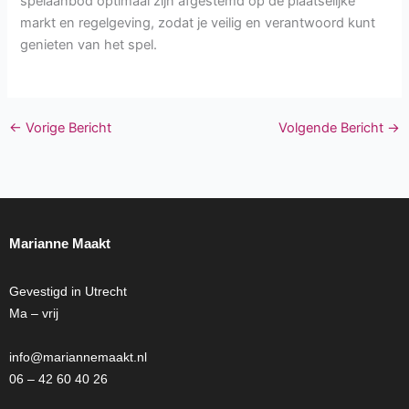
spelaanbod optimaal zijn afgestemd op de plaatselijke
markt en regelgeving, zodat je veilig en verantwoord kunt
genieten van het spel.
←
Vorige Bericht
Volgende Bericht
→
Marianne Maakt
Gevestigd in Utrecht
Ma – vrij
info@mariannemaakt.nl
06 – 42 60 40 26