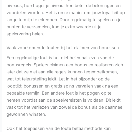
niveaus; hoe hoger je niveau, hoe beter de beloningen en
voordelen worden. Het is onze manier om jouw loyaliteit op
lange termijn te erkennen. Door regelmatig te spelen en je
punten te verzamelen, kun je extra waarde uit je
spelervaring halen.
Vaak voorkomende fouten bij het claimen van bonussen
Een regelmatige fout is het niet helemaal lezen van de
bonusregels. Spelers claimen een bonus en realiseren zich
later dat ze niet aan alle regels kunnen tegemoetkomen,
wat tot teleurstelling leidt. Let in het bijzonder op de
looptijd; bonussen en gratis spins vervallen vaak na een
bepaalde termijn. Een andere fout is het pogen op te
nemen voordat aan de speelvereisten is voldaan. Dit leidt
vaak tot het verliezen van zowel de bonus als de daarmee
gewonnen winsten.
Ook het toepassen van de foute betaalmethode kan