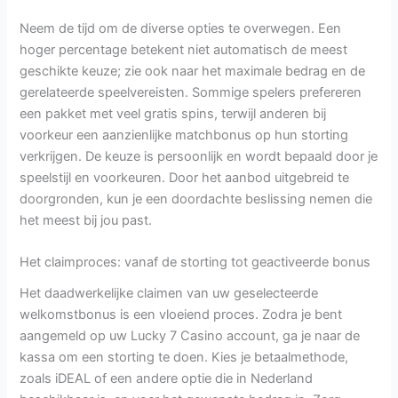
Neem de tijd om de diverse opties te overwegen. Een
hoger percentage betekent niet automatisch de meest
geschikte keuze; zie ook naar het maximale bedrag en de
gerelateerde speelvereisten. Sommige spelers prefereren
een pakket met veel gratis spins, terwijl anderen bij
voorkeur een aanzienlijke matchbonus op hun storting
verkrijgen. De keuze is persoonlijk en wordt bepaald door je
speelstijl en voorkeuren. Door het aanbod uitgebreid te
doorgronden, kun je een doordachte beslissing nemen die
het meest bij jou past.
Het claimproces: vanaf de storting tot geactiveerde bonus
Het daadwerkelijke claimen van uw geselecteerde
welkomstbonus is een vloeiend proces. Zodra je bent
aangemeld op uw Lucky 7 Casino account, ga je naar de
kassa om een storting te doen. Kies je betaalmethode,
zoals iDEAL of een andere optie die in Nederland