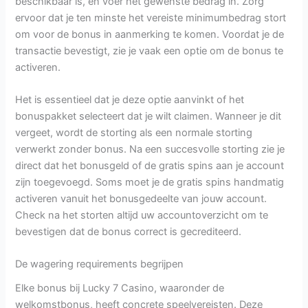
beschikbaar is, en voer het gewenste bedrag in. Zorg
ervoor dat je ten minste het vereiste minimumbedrag stort
om voor de bonus in aanmerking te komen. Voordat je de
transactie bevestigt, zie je vaak een optie om de bonus te
activeren.
Het is essentieel dat je deze optie aanvinkt of het
bonuspakket selecteert dat je wilt claimen. Wanneer je dit
vergeet, wordt de storting als een normale storting
verwerkt zonder bonus. Na een succesvolle storting zie je
direct dat het bonusgeld of de gratis spins aan je account
zijn toegevoegd. Soms moet je de gratis spins handmatig
activeren vanuit het bonusgedeelte van jouw account.
Check na het storten altijd uw accountoverzicht om te
bevestigen dat de bonus correct is gecrediteerd.
De wagering requirements begrijpen
Elke bonus bij Lucky 7 Casino, waaronder de
welkomstbonus, heeft concrete speelvereisten. Deze