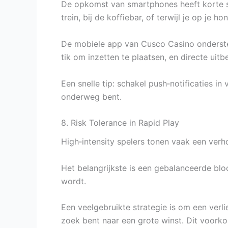
De opkomst van smartphones heeft korte se
trein, bij de koffiebar, of terwijl je op je h
De mobiele app van Cusco Casino ondersteu
tik om inzetten te plaatsen, en directe uit
Een snelle tip: schakel push‑notificaties 
onderweg bent.
8. Risk Tolerance in Rapid Play
High‑intensity spelers tonen vaak een verh
Het belangrijkste is een gebalanceerde bloo
wordt.
Een veelgebruikte strategie is om een verlie
zoek bent naar een grote winst. Dit voork