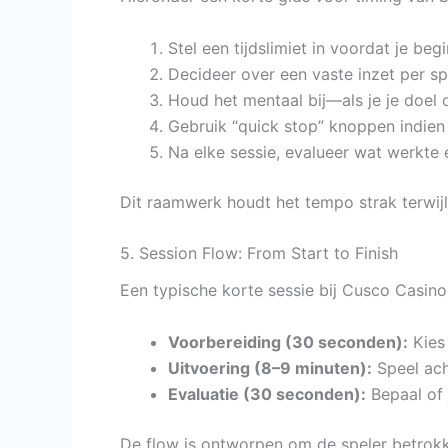
Stel een tijdslimiet in voordat je beg
Decideer over een vaste inzet per sp
Houd het mentaal bij—als je je doel o
Gebruik “quick stop” knoppen indien
Na elke sessie, evalueer wat werkte 
Dit raamwerk houdt het tempo strak terwijl
5. Session Flow: From Start to Finish
Een typische korte sessie bij Cusco Casin
Voorbereiding (30 seconden):
Kies 
Uitvoering (8–9 minuten):
Speel ach
Evaluatie (30 seconden):
Bepaal of j
De flow is ontworpen om de speler betrokk