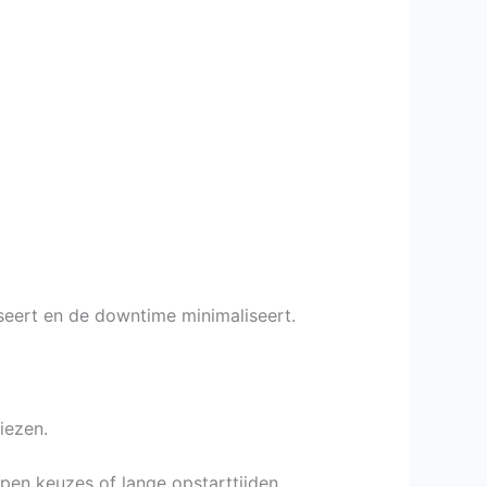
seert en de downtime minimaliseert.
iezen.
pen keuzes of lange opstarttijden.