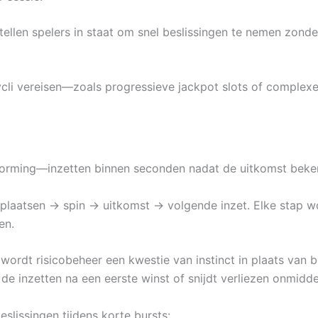
en spelers in staat om snel beslissingen te nemen zonder 
tcycli vereisen—zoals progressieve jackpot slots of complex
tvorming—inzetten binnen seconden nadat de uitkomst beken
t plaatsen → spin → uitkomst → volgende inzet. Elke stap w
en.
ordt risicobeheer een kwestie van instinct in plaats van 
de inzetten na een eerste winst of snijdt verliezen onmiddel
slissingen tijdens korte bursts: