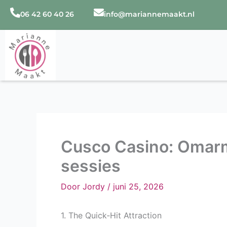
Ga
06 42 60 40 26
info@mariannemaakt.nl
naar
de
inhoud
Cusco Casino: Omarm
sessies
Door
Jordy
/
juni 25, 2026
1. The Quick‑Hit Attraction