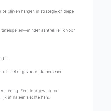
te blijven hangen in strategie of diepe
e tafelspellen—minder aantrekkelijk voor
d is.
ordt snel uitgevoerd; de hersenen
berekening. Een doorgewinterde
lijk af na een slechte hand.