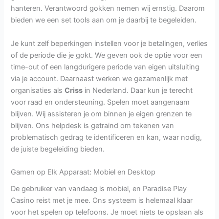
hanteren. Verantwoord gokken nemen wij ernstig. Daarom
bieden we een set tools aan om je daarbij te begeleiden.
Je kunt zelf beperkingen instellen voor je betalingen, verlies
of de periode die je gokt. We geven ook de optie voor een
time-out of een langdurigere periode van eigen uitsluiting
via je account. Daarnaast werken we gezamenlijk met
organisaties als
Criss
in Nederland. Daar kun je terecht
voor raad en ondersteuning. Spelen moet aangenaam
blijven. Wij assisteren je om binnen je eigen grenzen te
blijven. Ons helpdesk is getraind om tekenen van
problematisch gedrag te identificeren en kan, waar nodig,
de juiste begeleiding bieden.
Gamen op Elk Apparaat: Mobiel en Desktop
De gebruiker van vandaag is mobiel, en Paradise Play
Casino reist met je mee. Ons systeem is helemaal klaar
voor het spelen op telefoons. Je moet niets te opslaan als