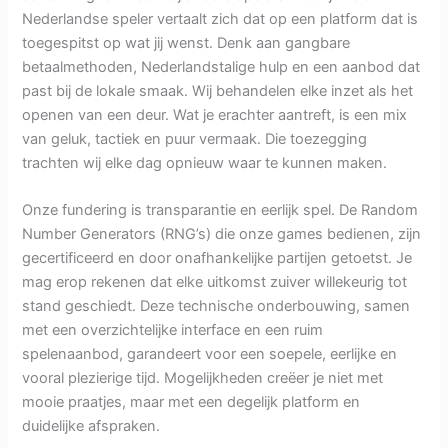
Nederlandse speler vertaalt zich dat op een platform dat is
toegespitst op wat jij wenst. Denk aan gangbare
betaalmethoden, Nederlandstalige hulp en een aanbod dat
past bij de lokale smaak. Wij behandelen elke inzet als het
openen van een deur. Wat je erachter aantreft, is een mix
van geluk, tactiek en puur vermaak. Die toezegging
trachten wij elke dag opnieuw waar te kunnen maken.
Onze fundering is transparantie en eerlijk spel. De Random
Number Generators (RNG’s) die onze games bedienen, zijn
gecertificeerd en door onafhankelijke partijen getoetst. Je
mag erop rekenen dat elke uitkomst zuiver willekeurig tot
stand geschiedt. Deze technische onderbouwing, samen
met een overzichtelijke interface en een ruim
spelenaanbod, garandeert voor een soepele, eerlijke en
vooral plezierige tijd. Mogelijkheden creëer je niet met
mooie praatjes, maar met een degelijk platform en
duidelijke afspraken.