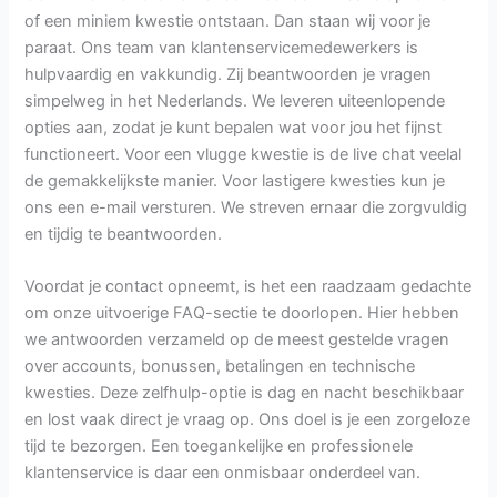
of een miniem kwestie ontstaan. Dan staan wij voor je
paraat. Ons team van klantenservicemedewerkers is
hulpvaardig en vakkundig. Zij beantwoorden je vragen
simpelweg in het Nederlands. We leveren uiteenlopende
opties aan, zodat je kunt bepalen wat voor jou het fijnst
functioneert. Voor een vlugge kwestie is de live chat veelal
de gemakkelijkste manier. Voor lastigere kwesties kun je
ons een e-mail versturen. We streven ernaar die zorgvuldig
en tijdig te beantwoorden.
Voordat je contact opneemt, is het een raadzaam gedachte
om onze uitvoerige FAQ-sectie te doorlopen. Hier hebben
we antwoorden verzameld op de meest gestelde vragen
over accounts, bonussen, betalingen en technische
kwesties. Deze zelfhulp-optie is dag en nacht beschikbaar
en lost vaak direct je vraag op. Ons doel is je een zorgeloze
tijd te bezorgen. Een toegankelijke en professionele
klantenservice is daar een onmisbaar onderdeel van.