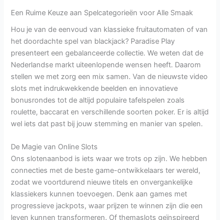
Een Ruime Keuze aan Spelcategorieën voor Alle Smaak
Hou je van de eenvoud van klassieke fruitautomaten of van
het doordachte spel van blackjack? Paradise Play
presenteert een gebalanceerde collectie. We weten dat de
Nederlandse markt uiteenlopende wensen heeft. Daarom
stellen we met zorg een mix samen. Van de nieuwste video
slots met indrukwekkende beelden en innovatieve
bonusrondes tot de altijd populaire tafelspelen zoals
roulette, baccarat en verschillende soorten poker. Er is altijd
wel iets dat past bij jouw stemming en manier van spelen.
De Magie van Online Slots
Ons slotenaanbod is iets waar we trots op zijn. We hebben
connecties met de beste game-ontwikkelaars ter wereld,
zodat we voortdurend nieuwe titels en onvergankelijke
klassiekers kunnen toevoegen. Denk aan games met
progressieve jackpots, waar prijzen te winnen zijn die een
leven kunnen transformeren. Of themaslots geïnspireerd