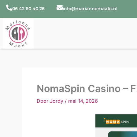
Ga
06 42 60 40 26
info@mariannemaakt.nl
naar
de
inhoud
NomaSpin Casino – F
Door
Jordy
/
mei 14, 2026