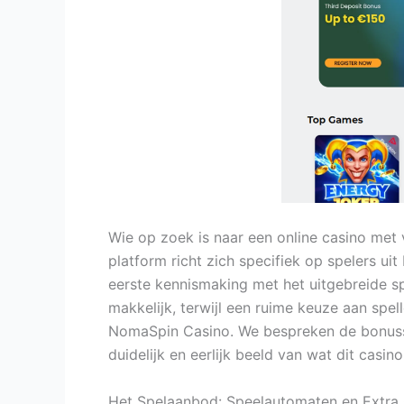
Wie op zoek is naar een online casino met 
platform richt zich specifiek op spelers 
eerste kennismaking met het uitgebreide s
makkelijk, terwijl een ruime keuze aan spel
NomaSpin Casino. We bespreken de bonussen
duidelijk en eerlijk beeld van wat dit casino
Het Spelaanbod: Speelautomaten en Extra 