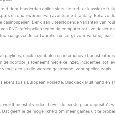
d door honderden online slots. Je treft er klassieke fru
kpots en onderwerpen van avontuur tot fantasy. Behalve de
e casinospellen. Denk aan uiteenlopende varianten van roul
s: van RNG-tafelspellen tegen de computer tot live dealer g
 toonaangevende softwarehuizen zorgt voor variatie, maar
jke paylines, unieke symbolen en interactieve bonusfeatures
n de hoofdprijs toeneemt met elke inzet, incidenteel tot 
ive vanuit een studio worden gestreamd, voor spellen zoals 
lassiekers zoals European Roulette, Blackjack Multihand en 
wordt meestal verdeeld over de eerste paar deposito’s v
es. Dat geeft je de mogelijkheid om meer games uit te probere