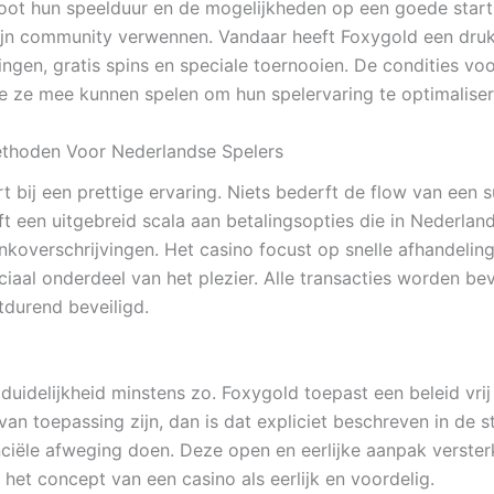
groot hun speelduur en de mogelijkheden op een goede start
zijn community verwennen. Vandaar heeft Foxygold een dru
en, gratis spins en speciale toernooien. De condities voor 
 ze mee kunnen spelen om hun spelervaring te optimaliser
ethoden Voor Nederlandse Spelers
 bij een prettige ervaring. Niets bederft de flow van een 
 een uitgebreid scala aan betalingsopties die in Nederland 
ankoverschrijvingen. Het casino focust op snelle afhandelin
uciaal onderdeel van het plezier. Alle transacties worden b
tdurend beveiligd.
 duidelijkheid minstens zo. Foxygold toepast een beleid vri
e van toepassing zijn, dan is dat expliciet beschreven in d
anciële afweging doen. Deze open en eerlijke aanpak verste
 het concept van een casino als eerlijk en voordelig.