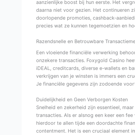
aanzienlijke boost bij hun eerste. Het ver
daarna niet voor gezien. Het continueren 
doorlopende promoties, cashback-aanbieding
precies wat ze kunnen tegemoetzien en hoe
Razendsnelle en Betrouwbare Transactiem
Een vloeiende financiële verwerking behoort
onzekere transacties. Foxygold Casino heeft
iDEAL, creditcards, diverse e-wallets en b
verkrijgen van je winsten is immers een cr
Je financiële gegevens zijn zodoende voor
Duidelijkheid en Geen Verborgen Kosten
Snelheid en zekerheid zijn essentieel, maar
transacties. Als er alsnog een keer een fe
hierdoor te allen tijde een doordachte fin
contentment. Het is een cruciaal element in