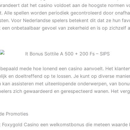
arandeert dat het casino voldoet aan de hoogste normen voo
it. Alle spellen worden periodiek gecontroleerd door onafha
sten. Voor Nederlandse spelers betekent dit dat ze hun favo
een onbetaalbaar gevoel van zekerheid en is op zichzelf a
 bepaald mede hoe lonend een casino aanvoelt. Het klante
ijk en doeltreffend op te lossen. Je kunt op diverse manie
en kan assisteren met uiteenlopende onderwerpen, van bon
spelers zich gewaardeerd en gerespecteerd wanen. Het verg
de Promoties
edt Foxygold Casino een welkomstbonus die meteen waarde 