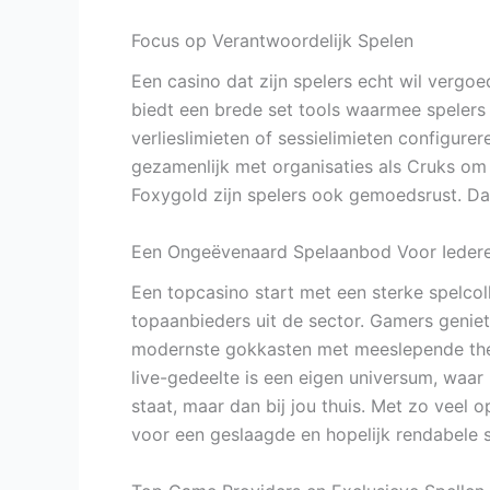
Focus op Verantwoordelijk Spelen
Een casino dat zijn spelers echt wil verg
biedt een brede set tools waarmee spelers 
verlieslimieten of sessielimieten configurer
gezamenlijk met organisaties als Cruks om 
Foxygold zijn spelers ook gemoedsrust. Dat 
Een Ongeëvenaard Spelaanbod Voor Iedere
Een topcasino start met een sterke spelcol
topaanbieders uit de sector. Gamers geniet
modernste gokkasten met meeslepende thema
live-gedeelte is een eigen universum, waar 
staat, maar dan bij jou thuis. Met zo veel 
voor een geslaagde en hopelijk rendabele s