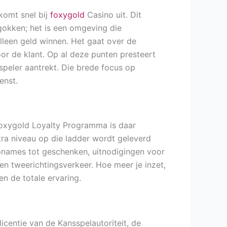
 komt snel bij
foxygold
Casino uit. Dit
 gokken; het is een omgeving die
lleen geld winnen. Het gaat over de
oor de klant. Op al deze punten presteert
speler aantrekt. Die brede focus op
enst.
Foxygold Loyalty Programma is daar
xtra niveau op die ladder wordt geleverd
opnames tot geschenken, uitnodigingen voor
en tweerichtingsverkeer. Hoe meer je inzet,
en de totale ervaring.
centie van de Kansspelautoriteit, de