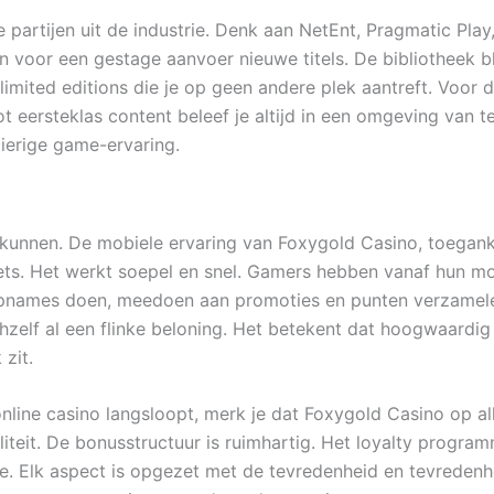
rtijen uit de industrie. Denk aan NetEnt, Pragmatic Play, 
n voor een gestage aanvoer nieuwe titels. De bibliotheek bli
limited editions die je op geen andere plek aantreft. Voor
eersteklas content beleef je altijd in een omgeving van tec
ierige game-ervaring.
unnen. De mobiele ervaring van Foxygold Casino, toeganke
ts. Het werkt soepel en snel. Gamers hebben vanaf hun mob
 opnames doen, meedoen aan promoties en punten verzamel
ichzelf al een flinke beloning. Het betekent dat hoogwaardig
zit.
 online casino langsloopt, merk je dat Foxygold Casino op al
liteit. De bonusstructuur is ruimhartig. Het loyalty program
ie. Elk aspect is opgezet met de tevredenheid en tevredenh