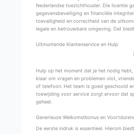
Nederlandse toezichthouder. Die licentie g
gegevensbeveiliging en financiële integrite
toevalligheid en correctheid van de uitkom
legale en betrouwbare omgeving. Dat biedt 
Uitmuntende Klantenservice en Hulp
Hulp op het moment dat je het nodig hebt,
klaar om vragen en problemen vlot, vriendel
of telefoon. Het team is goed geschoold 
toewijding voor service zorgt ervoor dat 
geheel.
Generieuze Welkomstbonus en Voortduren
De eerste indruk is essentieel. Hierom bi