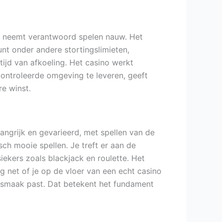
no neemt verantwoord spelen nauw. Het
nt onder andere stortingslimieten,
 tijd van afkoeling. Het casino werkt
controleerde omgeving te leveren, geeft
re winst.
angrijk en gevarieerd, met spellen van de
ch mooie spellen. Je treft er aan de
kers zoals blackjack en roulette. Het
ng net of je op de vloer van een echt casino
 en smaak past. Dat betekent het fundament