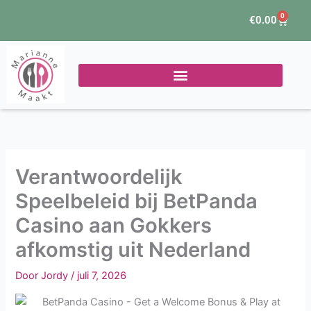
Ga
0
Winkel
€
0.00
naar
de
inhoud
Verantwoordelijk
Speelbeleid bij BetPanda
Casino aan Gokkers
afkomstig uit Nederland
Door
Jordy
/
juli 7, 2026