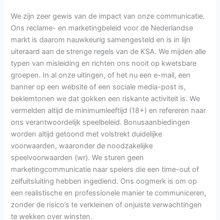
We zijn zeer gewis van de impact van onze communicatie.
Ons reclame- en marketingbeleid voor de Nederlandse
markt is daarom nauwkeurig samengesteld en is in lijn
uiteraard aan de strenge regels van de KSA. We mijden alle
typen van misleiding en richten ons nooit op kwetsbare
groepen. In al onze uitingen, of het nu een e-mail, een
banner op een website of een sociale media-post is,
beklemtonen we dat gokken een riskante activiteit is. We
vermelden altijd de minimumleeftijd (18+) en refereren naar
ons verantwoordelijk speelbeleid. Bonusaanbiedingen
worden altijd getoond met volstrekt duidelijke
voorwaarden, waaronder de noodzakelijke
speelvoorwaarden (wr). We sturen geen
marketingcommunicatie naar spelers die een time-out of
zelfuitsluiting hebben ingediend. Ons oogmerk is om op
een realistische en professionele manier te communiceren,
zonder de risico’s te verkleinen of onjuiste verwachtingen
te wekken over winsten.