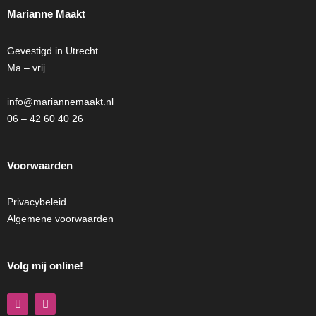
Marianne Maakt
Gevestigd in Utrecht
Ma – vrij
info@mariannemaakt.nl
06 – 42 60 40 26
Voorwaarden
Privacybeleid
Algemene voorwaarden
Volg mij online!
F
I
a
n