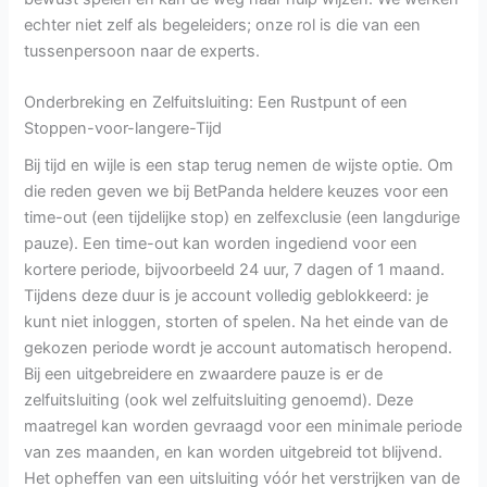
echter niet zelf als begeleiders; onze rol is die van een
tussenpersoon naar de experts.
Onderbreking en Zelfuitsluiting: Een Rustpunt of een
Stoppen-voor-langere-Tijd
Bij tijd en wijle is een stap terug nemen de wijste optie. Om
die reden geven we bij BetPanda heldere keuzes voor een
time-out (een tijdelijke stop) en zelfexclusie (een langdurige
pauze). Een time-out kan worden ingediend voor een
kortere periode, bijvoorbeeld 24 uur, 7 dagen of 1 maand.
Tijdens deze duur is je account volledig geblokkeerd: je
kunt niet inloggen, storten of spelen. Na het einde van de
gekozen periode wordt je account automatisch heropend.
Bij een uitgebreidere en zwaardere pauze is er de
zelfuitsluiting (ook wel zelfuitsluiting genoemd). Deze
maatregel kan worden gevraagd voor een minimale periode
van zes maanden, en kan worden uitgebreid tot blijvend.
Het opheffen van een uitsluiting vóór het verstrijken van de