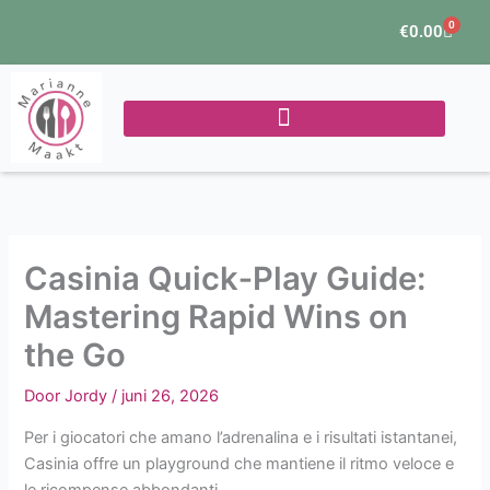
Ga
0
Winke
€
0.00
naar
de
inhoud
Casinia Quick‑Play Guide:
Mastering Rapid Wins on
the Go
Door
Jordy
/
juni 26, 2026
Per i giocatori che amano l’adrenalina e i risultati istantanei,
Casinia offre un playground che mantiene il ritmo veloce e
le ricompense abbondanti.