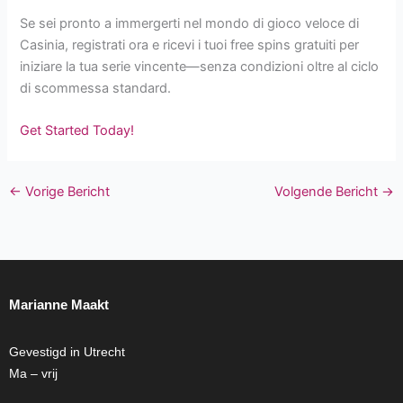
Se sei pronto a immergerti nel mondo di gioco veloce di
Casinia, registrati ora e ricevi i tuoi free spins gratuiti per
iniziare la tua serie vincente—senza condizioni oltre al ciclo
di scommessa standard.
Get Started Today!
←
Vorige Bericht
Volgende Bericht
→
Marianne Maakt
Gevestigd in Utrecht
Ma – vrij