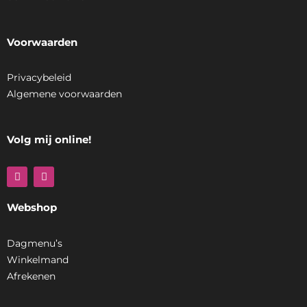
Voorwaarden
Privacybeleid
Algemene voorwaarden
Volg mij online!
F
I
a
n
c
s
e
t
Webshop
b
a
o
g
o
r
k
a
Dagmenu’s
m
Winkelmand
Afrekenen