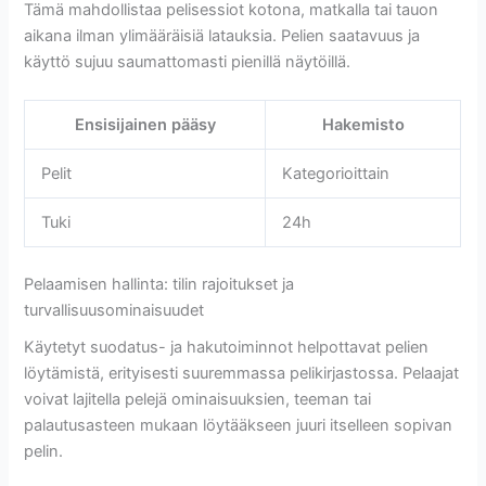
Tämä mahdollistaa pelisessiot kotona, matkalla tai tauon
aikana ilman ylimääräisiä latauksia. Pelien saatavuus ja
käyttö sujuu saumattomasti pienillä näytöillä.
Ensisijainen pääsy
Hakemisto
Pelit
Kategorioittain
Tuki
24h
Pelaamisen hallinta: tilin rajoitukset ja
turvallisuusominaisuudet
Käytetyt suodatus- ja hakutoiminnot helpottavat pelien
löytämistä, erityisesti suuremmassa pelikirjastossa. Pelaajat
voivat lajitella pelejä ominaisuuksien, teeman tai
palautusasteen mukaan löytääkseen juuri itselleen sopivan
pelin.