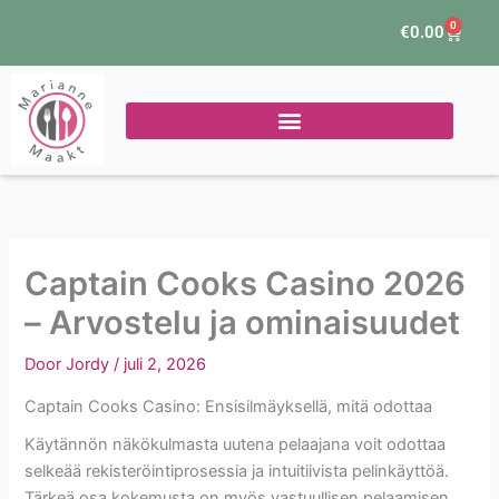
Ga
0
Winkel
€
0.00
naar
de
inhoud
Captain Cooks Casino 2026
– Arvostelu ja ominaisuudet
Door
Jordy
/
juli 2, 2026
Captain Cooks Casino: Ensisilmäyksellä, mitä odottaa
Käytännön näkökulmasta uutena pelaajana voit odottaa
selkeää rekisteröintiprosessia ja intuitiivista pelinkäyttöä.
Tärkeä osa kokemusta on myös vastuullisen pelaamisen