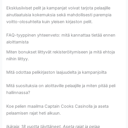
Eksklusiiviset pelit ja kampanjat voivat tarjota pelaajille
ainutlaatuisia kokemuksia sekä mahdollisesti parempia
voitto-olosuhteita kuin yleisen kirjaston pelit.
FAQ-tyyppinen yhteenveto: mitä kannattaa tietää ennen
aloittamista
Miten bonukset liittyvät rekisteröitymiseen ja mitä ehtoja
niihin liittyy.
Mitä odottaa pelikirjaston laajuudelta ja kampanjoilta
Mitä suosituksia on aloittaville pelaajille ja miten pitää peli
hallinnassa?
Koe pelien maailma Captain Cooks Casinolla ja aseta
pelaamisen rajat heti alkuun.
Ikäraja: 18 vuotta täyttäneet. Aseta rajat ja pelaa